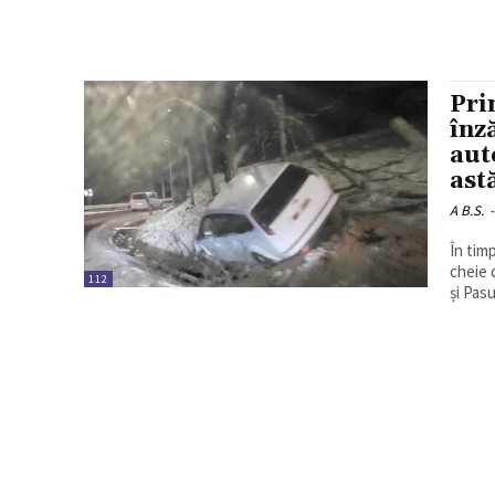
Pri
înz
aut
ast
A B.S.
-
În tim
cheie 
112
și Pasul