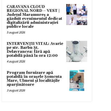
CARAVANA CLOUD
REGIONAL NORD – VEST |
Județul Maramureș a
găzduit evenimentul dedicat
digitalizării administrației
publice locale
5 august 2026
INTERVENȚII VITAL: Avarie
pe str. Barbu Șt.
Delavrancea: fără apă
potabilă până la ora 12:00
4 august 2026
Program furnizare apă
potabilă în orașele Șomcuta
Mare, Ulmeni și localitățile
aparținătoare
3 august 2026