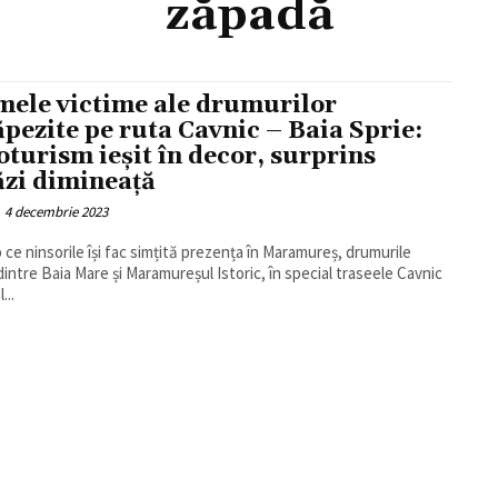
zăpadă
mele victime ale drumurilor
ăpezite pe ruta Cavnic – Baia Sprie:
oturism ieșit în decor, surprins
ăzi dimineață
4 decembrie 2023
p ce ninsorile își fac simțită prezența în Maramureș, drumurile
dintre Baia Mare și Maramureșul Istoric, în special traseele Cavnic
...