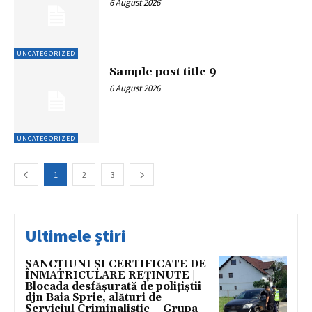
6 August 2026
UNCATEGORIZED
Sample post title 9
6 August 2026
UNCATEGORIZED
1
2
3
Ultimele știri
SANCȚIUNI ȘI CERTIFICATE DE
ÎNMATRICULARE REȚINUTE |
Blocada desfășurată de polițiștii
djn Baia Sprie, alături de
Serviciul Criminalistic – Grupa