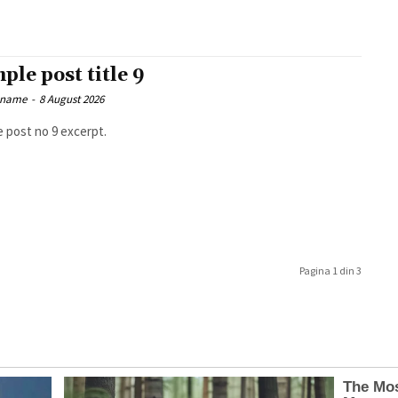
ple post title 9
 name
-
8 August 2026
 post no 9 excerpt.
Pagina 1 din 3