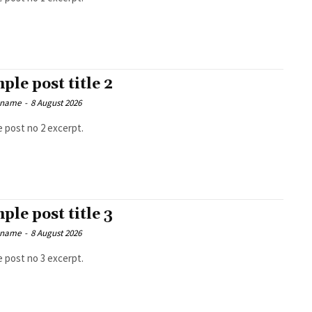
ple post title 2
 name
-
8 August 2026
 post no 2 excerpt.
ple post title 3
 name
-
8 August 2026
 post no 3 excerpt.