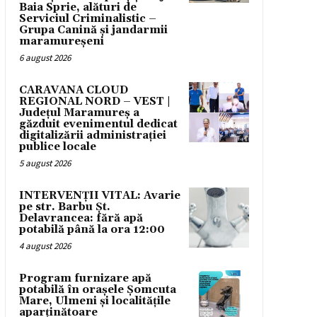
Baia Sprie, alături de
Serviciul Criminalistic –
Grupa Canină și jandarmii
maramureșeni
6 august 2026
CARAVANA CLOUD
REGIONAL NORD – VEST |
Județul Maramureș a
găzduit evenimentul dedicat
digitalizării administrației
publice locale
5 august 2026
INTERVENȚII VITAL: Avarie
pe str. Barbu Șt.
Delavrancea: fără apă
potabilă până la ora 12:00
4 august 2026
Program furnizare apă
potabilă în orașele Șomcuta
Mare, Ulmeni și localitățile
aparținătoare