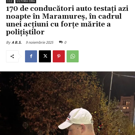
112
ULTIMA ORĂ
170 de conducători auto testați azi
noapte în Maramureș, în cadrul
unei acțiuni cu forțe mărite a
polițiștilor
9 noiembrie 2025
0
By
A B.S.