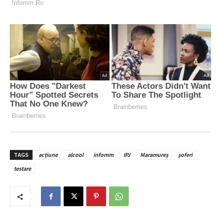
TAGS
acțiune
alcool
infomm
IPJ
Maramureș
șoferi
testare