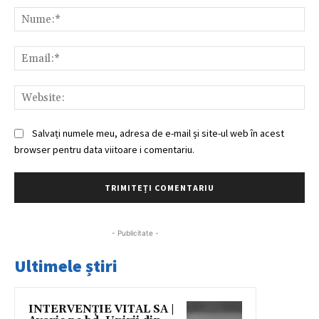
Nu
Ema
Web
Salvați numele meu, adresa de e-mail și site-ul web în acest
browser pentru data viitoare i comentariu.
- Publicitate -
Ultimele știri
INTERVENȚIE VITAL SA |