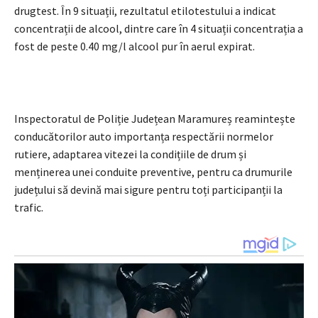
drugtest. În 9 situații, rezultatul etilotestului a indicat
concentrații de alcool, dintre care în 4 situații concentrația a
fost de peste 0.40 mg/l alcool pur în aerul expirat.
Inspectoratul de Poliție Județean Maramureș reamintește
conducătorilor auto importanța respectării normelor
rutiere, adaptarea vitezei la condițiile de drum și
menținerea unei conduite preventive, pentru ca drumurile
județului să devină mai sigure pentru toți participanții la
trafic.