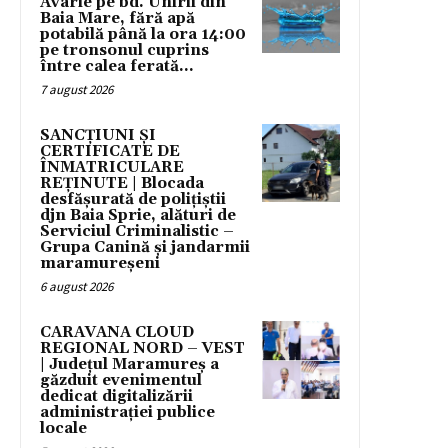
Avarie pe bd. Unirii din
Baia Mare, fără apă
potabilă până la ora 14:00
pe tronsonul cuprins
între calea ferată...
7 august 2026
SANCȚIUNI ȘI
CERTIFICATE DE
ÎNMATRICULARE
REȚINUTE | Blocada
desfășurată de polițiștii
djn Baia Sprie, alături de
Serviciul Criminalistic –
Grupa Canină și jandarmii
maramureșeni
6 august 2026
CARAVANA CLOUD
REGIONAL NORD – VEST
| Județul Maramureș a
găzduit evenimentul
dedicat digitalizării
administrației publice
locale