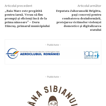
Articolul precedent
Articolul următor
„Baia Mare este pregătită
Deputata Zahoranszki Brigitta,
pentru iarnă. Vreau să fim
pași concreți pentru
prompți și eficienți încă de la
combaterea dezinformării,
prima ninsoare” – Doru
protejarea victimelor violenței
Dăncuș, primarul municipiului
domestice și digitalizarea
statului
- Publicitate -
- Publicitate -