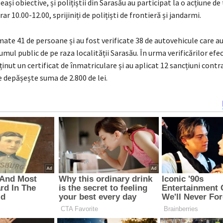
ași obiective, și polițiștii din Sarasău au participat la o acțiune de
rar 10.00-12.00, sprijiniți de polițiști de frontieră și jandarmi.
mate 41 de persoane și au fost verificate 38 de autovehicule care au
mul public de pe raza localității Sarasău. În urma verificărilor efe
reținut un certificat de înmatriculare și au aplicat 12 sancțiuni cont
e depășește suma de 2.800 de lei.