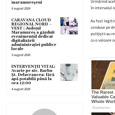
Urmărind acele
maramureșeni
în intervalul o
6 august 2026
CARAVANA CLOUD
Au fost legiti
REGIONAL NORD –
conduse pe dru
VEST | Județul
Maramureș a găzduit
polițiștii au 
evenimentul dedicat
cu o valoare c
digitalizării
administrației publice
locale
5 august 2026
INTERVENȚII VITAL:
Avarie pe str. Barbu
Șt. Delavrancea: fără
apă potabilă până la
ora 12:00
4 august 2026