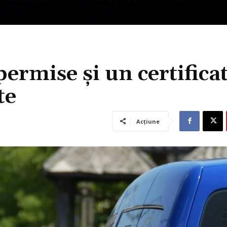
 permise și un certifica
te
Acțiune