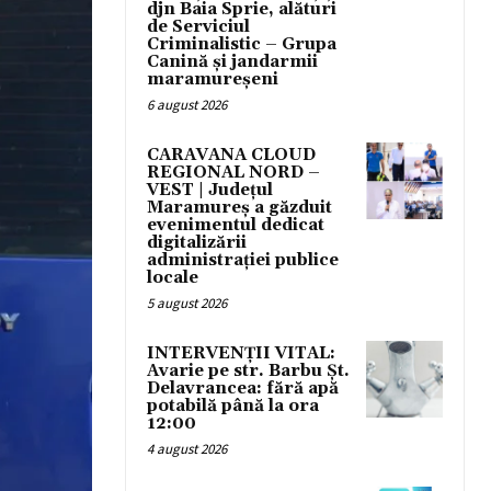
djn Baia Sprie, alături
de Serviciul
Criminalistic – Grupa
Canină și jandarmii
maramureșeni
6 august 2026
CARAVANA CLOUD
REGIONAL NORD –
VEST | Județul
Maramureș a găzduit
evenimentul dedicat
digitalizării
administrației publice
locale
5 august 2026
INTERVENȚII VITAL:
Avarie pe str. Barbu Șt.
Delavrancea: fără apă
potabilă până la ora
12:00
4 august 2026