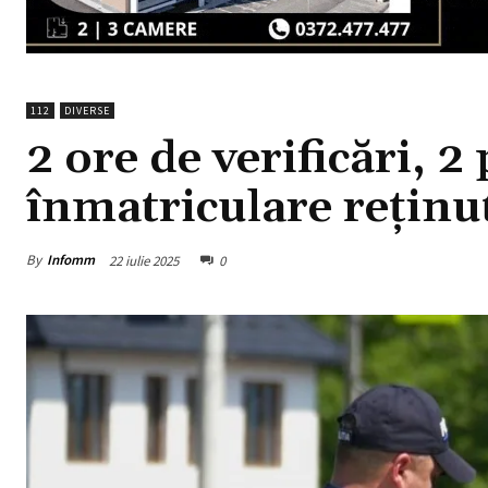
112
DIVERSE
2 ore de verificări, 2
înmatriculare reținu
By
Infomm
22 iulie 2025
0