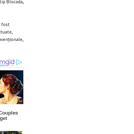
 tip Blocada,
 fost
ctuate,
ravenționale,