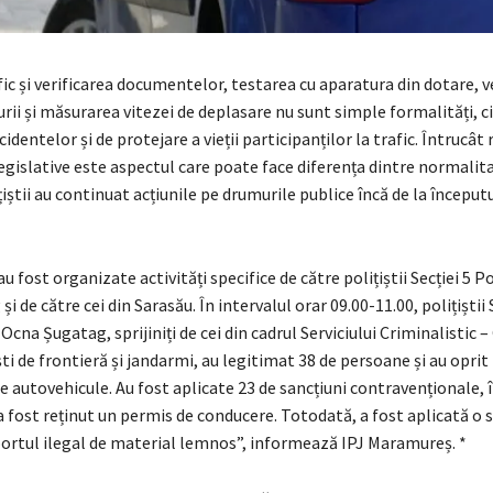
fic și verificarea documentelor, testarea cu aparatura din dotare, v
turii și măsurarea vitezei de deplasare nu sunt simple formalități, c
cidentelor și de protejare a vieții participanților la trafic. Întrucât
egislative este aspectul care poate face diferența dintre normalita
țiștii au continuat acțiunile pe drumurile publice încă de la început
, au fost organizate activități specifice de către polițiștii Secției 5 P
 de către cei din Sarasău. În intervalul orar 09.00-11.00, polițiștii 
 Ocna Șugatag, sprijiniți de cei din cadrul Serviciului Criminalistic 
ști de frontieră și jandarmi, au legitimat 38 de persoane și au oprit 
de autovehicule. Au fost aplicate 23 de sancțiuni contravenționale, 
i a fost reținut un permis de conducere. Totodată, a fost aplicată o 
portul ilegal de material lemnos”, informează IPJ Maramureș. *