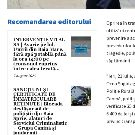
Recomandarea editorului
Oprirea în tra
utilizării cen
prevenire a ac
INTERVENȚIE VITAL
SA | Avarie pe bd.
prevederilor l
Unirii din Baia Mare,
tragedie, poli
fără apă potabilă până
la ora 14:00 pe
săptămânii.
tronsonul cuprins
între calea ferată...
”Ieri, 21 iulie
7 august 2026
Ocna Șugatag și
SANCȚIUNI ȘI
Poliție Rurală
CERTIFICATE DE
Canină, poliți
ÎNMATRICULARE
REȚINUTE | Blocada
verificate 35 
desfășurată de
6.400 de lei ș
polițiștii djn Baia
Sprie, alături de
privind trans
Serviciul Criminalistic
– Grupa Canină și
jandarmii