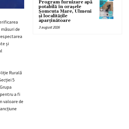
Program furnizare apă
potabilă în orașele
Șomcuta Mare, Ulmeni
și localitățile
aparținătoare
erificarea
3 august 2026
i măsuri de
 respectarea
te și
ul
oliție Rurală
Secției 5
– Grupa
pentru a fi
în valoare de
sancțiune