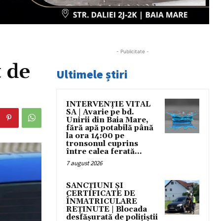
- Publicitate -
t de
Ultimele știri
INTERVENȚIE VITAL
SA | Avarie pe bd.
Unirii din Baia Mare,
fără apă potabilă până
la ora 14:00 pe
tronsonul cuprins
între calea ferată...
7 august 2026
SANCȚIUNI ȘI
CERTIFICATE DE
ÎNMATRICULARE
REȚINUTE | Blocada
desfășurată de polițiștii