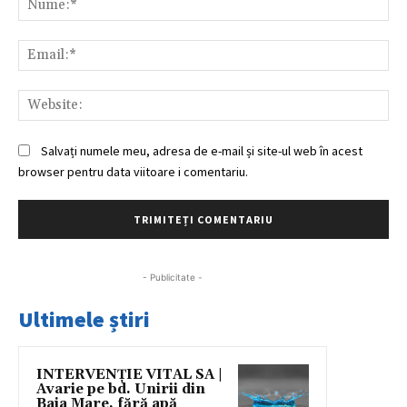
Ema
Web
Salvați numele meu, adresa de e-mail și site-ul web în acest
browser pentru data viitoare i comentariu.
- Publicitate -
Ultimele știri
INTERVENȚIE VITAL SA |
Avarie pe bd. Unirii din
Baia Mare, fără apă