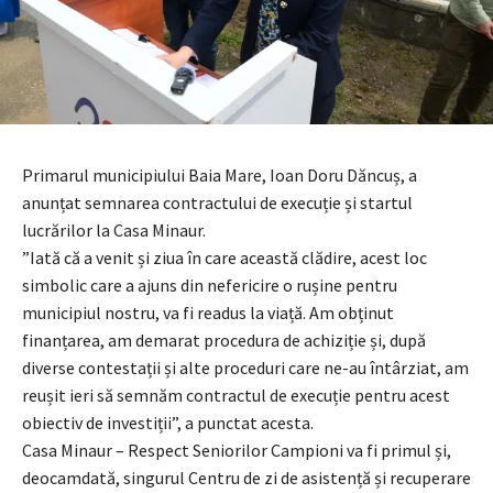
Primarul municipiului Baia Mare, Ioan Doru Dăncuș, a
anunțat semnarea contractului de execuție și startul
lucrărilor la Casa Minaur.
”Iată că a venit și ziua în care această clădire, acest loc
simbolic care a ajuns din nefericire o rușine pentru
municipiul nostru, va fi readus la viață. Am obținut
finanțarea, am demarat procedura de achiziție și, după
diverse contestații și alte proceduri care ne-au întârziat, am
reușit ieri să semnăm contractul de execuție pentru acest
obiectiv de investiții”, a punctat acesta.
Casa Minaur – Respect Seniorilor Campioni va fi primul și,
deocamdată, singurul Centru de zi de asistență și recuperare