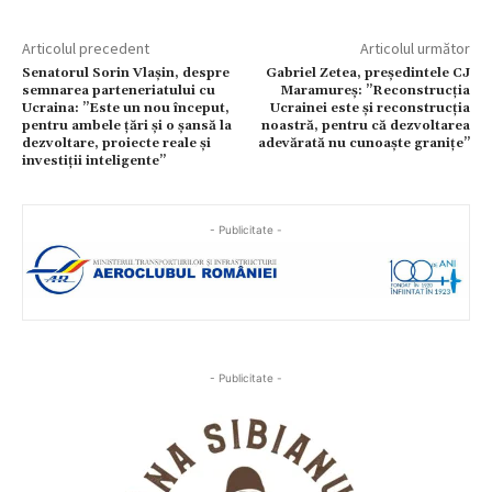
Articolul precedent
Articolul următor
Senatorul Sorin Vlașin, despre
Gabriel Zetea, președintele CJ
semnarea parteneriatului cu
Maramureș: ”Reconstrucția
Ucraina: ”Este un nou început,
Ucrainei este și reconstrucția
pentru ambele țări și o șansă la
noastră, pentru că dezvoltarea
dezvoltare, proiecte reale și
adevărată nu cunoaște granițe”
investiții inteligente”
- Publicitate -
- Publicitate -