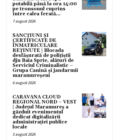
potabilă până la ora 14:00
pe tronsonul cuprins
între calea ferată...
7 august 2026
SANCȚIUNI ȘI
CERTIFICATE DE
ÎNMATRICULARE
REȚINUTE | Blocada
desfășurată de polițiștii
djn Baia Sprie, alături de
Serviciul Criminalistic –
Grupa Canină și jandarmii
maramureșeni
6 august 2026
CARAVANA CLOUD
REGIONAL NORD – VEST
| Județul Maramureș a
găzduit evenimentul
dedicat digitalizării
administrației publice
locale
5 august 2026