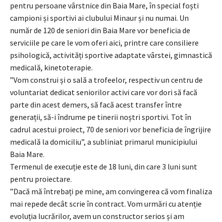
pentru persoane vârstnice din Baia Mare, în special foști
campioni și sportivi ai clubului Minaur și nu numai. Un
număr de 120 de seniori din Baia Mare vor beneficia de
serviciile pe care le vom oferi aici, printre care consiliere
psihologică, activități sportive adaptate vârstei, gimnastică
medicală, kinetoterapie.
”Vom construi și o sală a trofeelor, respectiv un centru de
voluntariat dedicat seniorilor activi care vor dori să facă
parte din acest demers, să facă acest transfer între
generații, să-i îndrume pe tinerii noștri sportivi. Tot în
cadrul acestui proiect, 70 de seniori vor beneficia de îngrijire
medicală la domiciliu”, a subliniat primarul municipiului
Baia Mare.
Termenul de execuție este de 18 luni, din care 3 luni sunt
pentru proiectare.
”Dacă mă întrebați pe mine, am convingerea că vom finaliza
mai repede decât scrie în contract. Vom urmări cu atenție
evoluția lucrărilor, avem un constructor serios și am