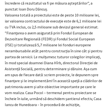
încredere că rezultatul va fi pe măsura așteptărilor”, a
punctat Ioan Doru Dăncuș.
Valoarea totală a proiectului este de peste 10 milioane lei,
iar valoarea contractului de execuție este de 6,1 milioane lei
cu TVA inclus, cu 2,5 milioane sub devizul general estimat.
”Finanțarea o avem asigurată prin Fondul European de
Dezvoltare Regională (FEDR) și Fondul Social European
(FSE) și totalizează 5,7 milioane lei fonduri europene
nerambursabile atât pentru construcția în sine cât și pentru
partea de servicii. Le mulțumesc tuturor colegilor implicați,
în mod special doamnei Diana Hîrb, directorul Direcției de
Asistență Socială, pentru determinare și dăruire. Așa cum
am spus de fiecare dată: scriem proiecte, le depunem spre
finanțare și le implementăm! În această speță a clădirilor de
patrimoniu avem și alte obiective importante pe care le
vom realiza. Casa Pocol – termenul pentru proiectare se
încheie în iulie, urmând să deschidem șantierul efectiv, Casa
Iancu de Hunedoara – în procedură de achiziție,