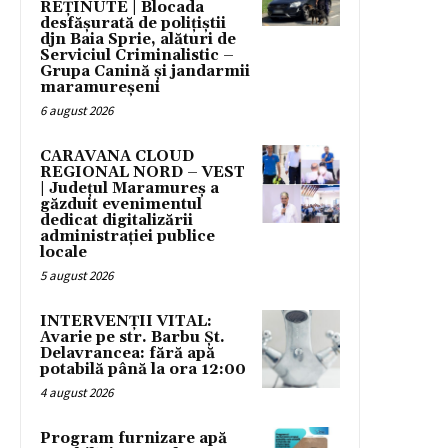
REȚINUTE | Blocada
desfășurată de polițiștii
djn Baia Sprie, alături de
Serviciul Criminalistic –
Grupa Canină și jandarmii
maramureșeni
6 august 2026
CARAVANA CLOUD
REGIONAL NORD – VEST
| Județul Maramureș a
găzduit evenimentul
dedicat digitalizării
administrației publice
locale
5 august 2026
INTERVENȚII VITAL:
Avarie pe str. Barbu Șt.
Delavrancea: fără apă
potabilă până la ora 12:00
4 august 2026
Program furnizare apă