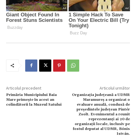
Articolul precedent
Articolul următor
Primăria Municipiului Baia
Organizația județeană a UDMR
Mare primește în acest an
Maramureș a organizat o
colindătorii la Muzeul Satului
evaluare anuală, condusă de
președintele județean Pintér
Zsolt. Evenimentul a reunit
reprezentanți ai 20 de
organizații locale, inclusiv pe
fostul deputat al UDMR, Bónis
István.