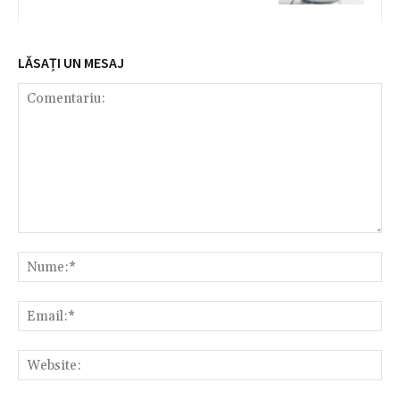
LĂSAȚI UN MESAJ
Comentariu:
Nu
Ema
Web