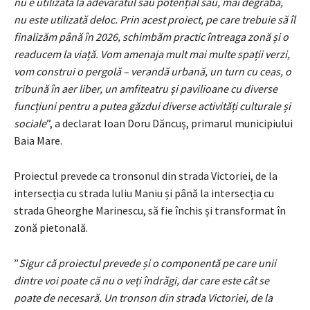
nu e utilizată la adevăratul său potențial sau, mai degrabă,
nu este utilizată deloc. Prin acest proiect, pe care trebuie să îl
finalizăm până în 2026, schimbăm practic întreaga zonă și o
readucem la viață. Vom amenaja mult mai multe spații verzi,
vom construi o pergolă – verandă urbană, un turn cu ceas, o
tribună în aer liber, un amfiteatru și pavilioane cu diverse
funcțiuni pentru a putea găzdui diverse activități culturale și
sociale
”, a declarat Ioan Doru Dăncuș, primarul municipiului
Baia Mare.
Proiectul prevede ca tronsonul din strada Victoriei, de la
intersecția cu strada Iuliu Maniu și până la intersecția cu
strada Gheorghe Marinescu, să fie închis și transformat în
zonă pietonală.
”
Sigur că proiectul prevede și o componentă pe care unii
dintre voi poate că nu o veți îndrăgi, dar care este cât se
poate de necesară. Un tronson din strada Victoriei, de la