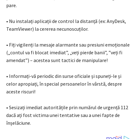
pare.
• Nu instalați aplicații de control la distanță (ex: AnyDesk,
TeamViewer) la cererea necunoscuților.
• Fiți vigilenți la mesaje alarmante sau presiuni emoționale
(„contul va fi blocat imediat”, „veți pierde banii”, ”veți fi
amendat”) – acestea sunt tactici de manipulare!
• Informați-vă periodic din surse oficiale și spuneți-le și
celor apropiați, în special persoanelor în vârstă, despre
aceste riscuri!
• Sesizați imediat autoritățile prin numărul de urgență 112
dacă ați fost victima unei tentative sau a unei fapte de
înșelăciune.