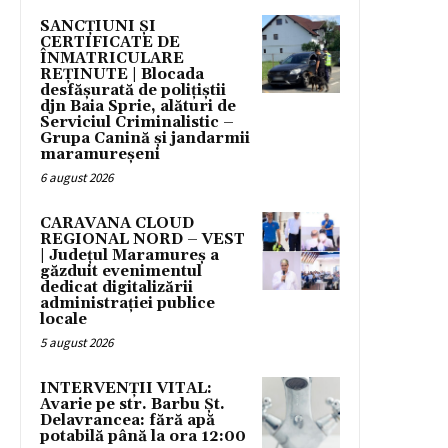
SANCȚIUNI ȘI
CERTIFICATE DE
ÎNMATRICULARE
REȚINUTE | Blocada
desfășurată de polițiștii
djn Baia Sprie, alături de
Serviciul Criminalistic –
Grupa Canină și jandarmii
maramureșeni
6 august 2026
CARAVANA CLOUD
REGIONAL NORD – VEST
| Județul Maramureș a
găzduit evenimentul
dedicat digitalizării
administrației publice
locale
5 august 2026
INTERVENȚII VITAL:
Avarie pe str. Barbu Șt.
Delavrancea: fără apă
potabilă până la ora 12:00