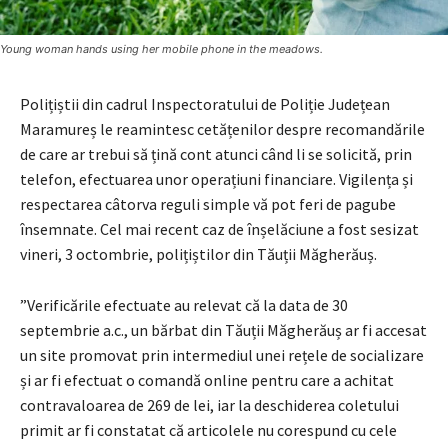
Young woman hands using her mobile phone in the meadows.
Polițiștii din cadrul Inspectoratului de Poliție Județean
Maramureș le reamintesc cetățenilor despre recomandările
de care ar trebui să țină cont atunci când li se solicită, prin
telefon, efectuarea unor operațiuni financiare. Vigilența și
respectarea câtorva reguli simple vă pot feri de pagube
însemnate. Cel mai recent caz de înșelăciune a fost sesizat
vineri, 3 octombrie, polițiștilor din Tăuții Măgherăuș.
”Verificările efectuate au relevat că la data de 30
septembrie a.c., un bărbat din Tăuții Măgherăuș ar fi accesat
un site promovat prin intermediul unei rețele de socializare
și ar fi efectuat o comandă online pentru care a achitat
contravaloarea de 269 de lei, iar la deschiderea coletului
primit ar fi constatat că articolele nu corespund cu cele