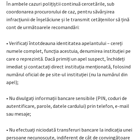
În ambele cazuri polițiștii continuă cercetările, sub
coordonarea procurorului de caz, pentru săvârșirea
infracțiunii de înșelăciune și le transmit cetățenilor să țină
cont de următoarele recomandări:
• Verificați întotdeauna identitatea apelantului – cereți
numele complet, funcția acestuia, denumirea instituției pe
care o reprezintă. Dacă primiți un apel suspect, închideți
imediat și contactați direct instituția menționată, folosind
numărul oficial de pe site-ul instituției (nu la numărul din
apel);
• Nu divulgați informații bancare sensibile (PIN, coduri de
autentificare, parole, datele cardului) prin telefon, e-mail
sau mesaje;
• Nu efectuați niciodată transferuri bancare la indicația unei
persoane necunoscute, indiferent de cât de convingătoare