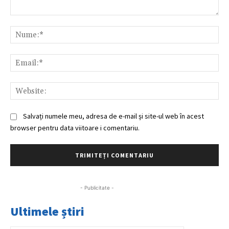
Comentariu:
Nu
Ema
Web
Salvați numele meu, adresa de e-mail și site-ul web în acest
browser pentru data viitoare i comentariu.
- Publicitate -
Ultimele știri