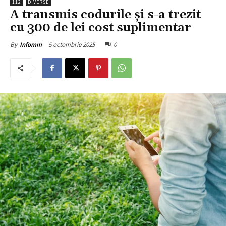
112
DIVERSE
A transmis codurile și s-a trezit
cu 300 de lei cost suplimentar
5 octombrie 2025
0
By
Infomm