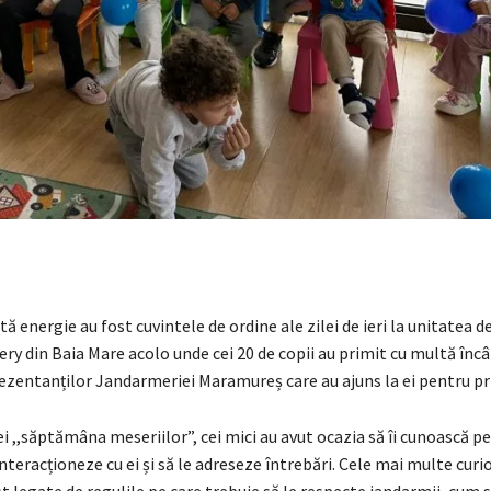
tă energie au fost cuvintele de ordine ale zilei de ieri la unitatea 
ry din Baia Mare acolo unde cei 20 de copii au primit cu multă înc
ezentanților Jandarmeriei Maramureș care au ajuns la ei pentru pr
i ,,săptămâna meseriilor”, cei mici au avut ocazia să îi cunoască p
nteracționeze cu ei și să le adreseze întrebări. Cele mai multe curio
st legate de regulile pe care trebuie să le respecte jandarmii, cum