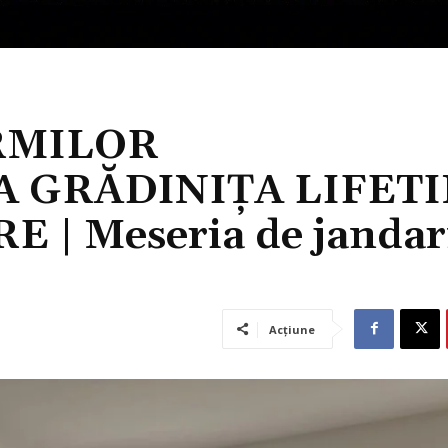
RMILOR
 GRĂDINIȚA LIFET
 | Meseria de janda
Acțiune