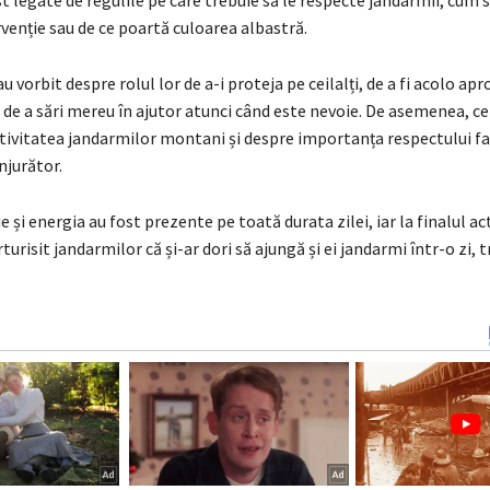
venție sau de ce poartă culoarea albastră.
u vorbit despre rolul lor de a-i proteja pe ceilalți, de a fi acolo ap
de a sări mereu în ajutor atunci când este nevoie. De asemenea, cei
ctivitatea jandarmilor montani și despre importanța respectului fa
njurător.
 și energia au fost prezente pe toată durata zilei, iar la finalul acti
turisit jandarmilor că și-ar dori să ajungă și ei jandarmi într-o zi, 