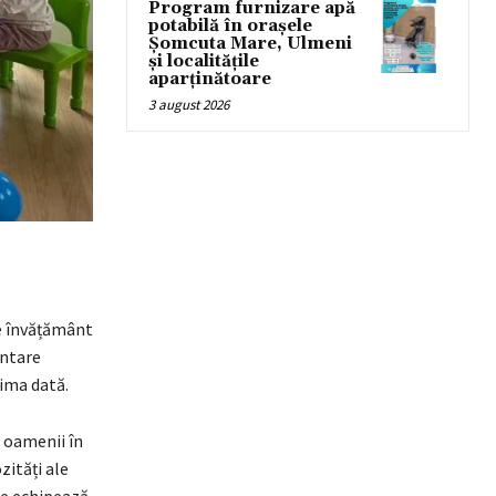
Program furnizare apă
potabilă în orașele
Șomcuta Mare, Ulmeni
și localitățile
aparținătoare
3 august 2026
de învățământ
ântare
ima dată.
e oamenii în
zități ale
 se echipează