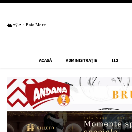
27.2
C
Baia Mare
ACASĂ
ADMINISTRAȚIE
112