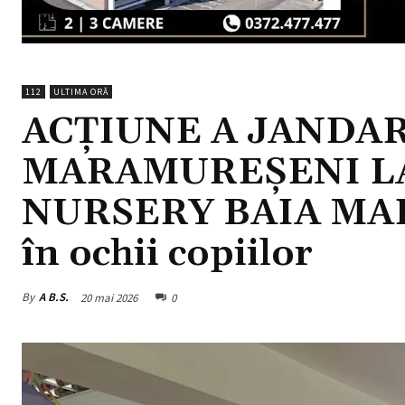
112
ULTIMA ORĂ
ACȚIUNE A JANDA
MARAMUREȘENI LA
NURSERY BAIA MARE
în ochii copiilor
By
A B.S.
20 mai 2026
0