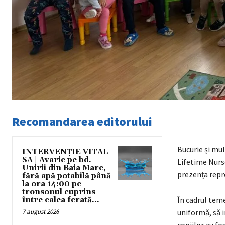
Recomandarea editorului
Bucurie și mul
INTERVENȚIE VITAL
SA | Avarie pe bd.
Lifetime Nurse
Unirii din Baia Mare,
prezența repr
fără apă potabilă până
la ora 14:00 pe
tronsonul cuprins
În cadrul teme
între calea ferată...
7 august 2026
uniformă, să i
copiilor au fo