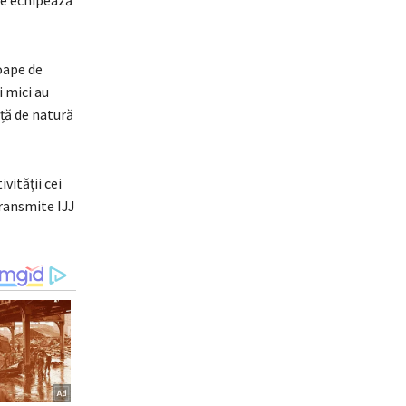
roape de
 mici au
ță de natură
vității cei
transmite IJJ