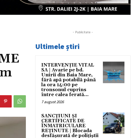
- Publicitate -
Ultimele știri
IME
INTERVENȚIE VITAL
rm
SA | Avarie pe bd.
Unirii din Baia Mare,
fără apă potabilă până
la ora 14:00 pe
tronsonul cuprins
între calea ferată...
7 august 2026
SANCȚIUNI ȘI
CERTIFICATE DE
ÎNMATRICULARE
REȚINUTE | Blocada
desfășurată de polițiștii