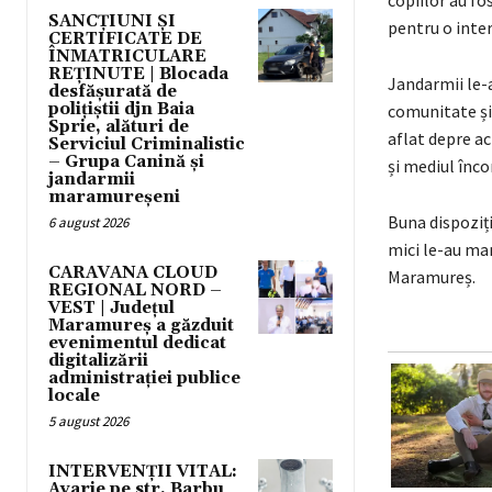
SANCȚIUNI ȘI
pentru o inter
CERTIFICATE DE
ÎNMATRICULARE
REȚINUTE | Blocada
Jandarmii le-a
desfășurată de
polițiștii djn Baia
comunitate și 
Sprie, alături de
aflat depre a
Serviciul Criminalistic
– Grupa Canină și
și mediul înco
jandarmii
maramureșeni
Buna dispoziție
6 august 2026
mici le-au mar
CARAVANA CLOUD
Maramureș.
REGIONAL NORD –
VEST | Județul
Maramureș a găzduit
evenimentul dedicat
digitalizării
administrației publice
locale
5 august 2026
INTERVENȚII VITAL:
Avarie pe str. Barbu