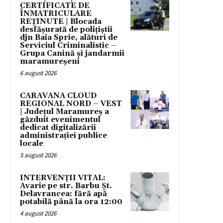
CERTIFICATE DE
ÎNMATRICULARE
REȚINUTE | Blocada
desfășurată de polițiștii
djn Baia Sprie, alături de
Serviciul Criminalistic –
Grupa Canină și jandarmii
maramureșeni
6 august 2026
CARAVANA CLOUD
REGIONAL NORD – VEST
| Județul Maramureș a
găzduit evenimentul
dedicat digitalizării
administrației publice
locale
5 august 2026
INTERVENȚII VITAL:
Avarie pe str. Barbu Șt.
Delavrancea: fără apă
potabilă până la ora 12:00
4 august 2026