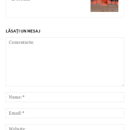
LĂSAȚI UN MESAJ
Comentariu:
Nu
Ema
Web