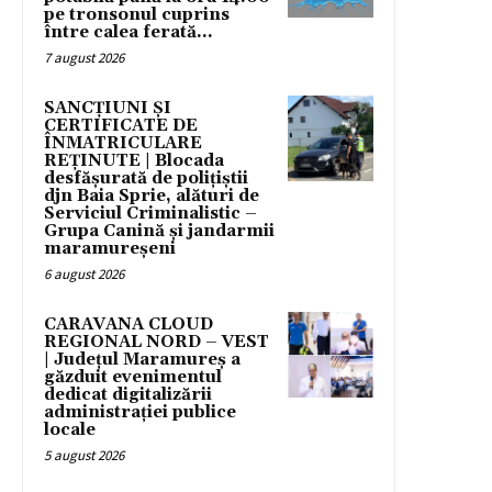
pe tronsonul cuprins
între calea ferată...
7 august 2026
SANCȚIUNI ȘI
CERTIFICATE DE
ÎNMATRICULARE
REȚINUTE | Blocada
desfășurată de polițiștii
djn Baia Sprie, alături de
Serviciul Criminalistic –
Grupa Canină și jandarmii
maramureșeni
6 august 2026
CARAVANA CLOUD
REGIONAL NORD – VEST
| Județul Maramureș a
găzduit evenimentul
dedicat digitalizării
administrației publice
locale
5 august 2026