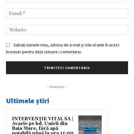
Ema
Web
Salvați numele meu, adresa de e-mail și site-ul web în acest
browser pentru data viitoare i comentariu.
- Publicitate -
Ultimele știri
INTERVENȚIE VITAL SA |
Avarie pe bd. Unirii din
Baia Mare, fără apă
potabilă până la ora 14:00