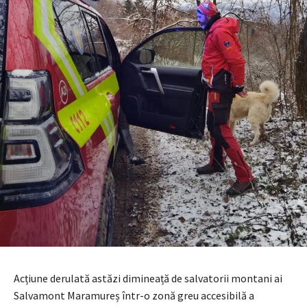
Acțiune derulată astăzi dimineață de salvatorii montani ai
Salvamont Maramureș într-o zonă greu accesibilă a