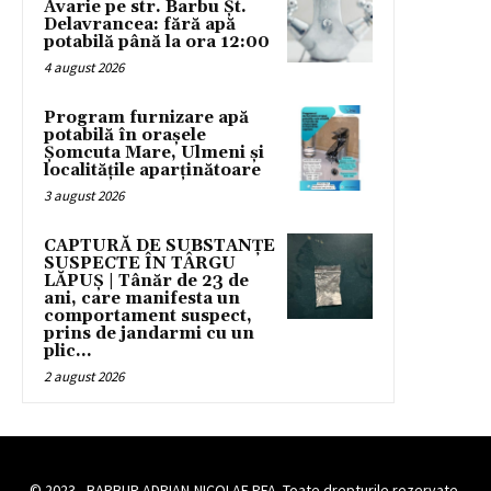
Avarie pe str. Barbu Șt.
Delavrancea: fără apă
potabilă până la ora 12:00
4 august 2026
Program furnizare apă
potabilă în orașele
Șomcuta Mare, Ulmeni și
localitățile aparținătoare
3 august 2026
CAPTURĂ DE SUBSTANȚE
SUSPECTE ÎN TÂRGU
LĂPUȘ | Tânăr de 23 de
ani, care manifesta un
comportament suspect,
prins de jandarmi cu un
plic...
2 august 2026
© 2023 - BARBUR ADRIAN-NICOLAE PFA. Toate drepturile rezervate.