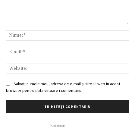
Comentariu:
Nu
Ema
Web
Salvați numele meu, adresa de e-mail și site-ul web în acest
browser pentru data viitoare i comentariu.
- Publicitate -