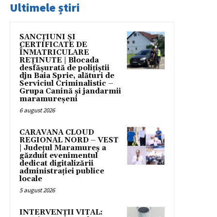
Ultimele știri
SANCȚIUNI ȘI
CERTIFICATE DE
ÎNMATRICULARE
REȚINUTE | Blocada
desfășurată de polițiștii
djn Baia Sprie, alături de
Serviciul Criminalistic –
Grupa Canină și jandarmii
maramureșeni
6 august 2026
CARAVANA CLOUD
REGIONAL NORD – VEST
| Județul Maramureș a
găzduit evenimentul
dedicat digitalizării
administrației publice
locale
5 august 2026
INTERVENȚII VITAL: