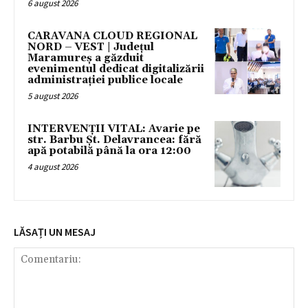
6 august 2026
CARAVANA CLOUD REGIONAL
NORD – VEST | Județul
Maramureș a găzduit
evenimentul dedicat digitalizării
administrației publice locale
5 august 2026
INTERVENȚII VITAL: Avarie pe
str. Barbu Șt. Delavrancea: fără
apă potabilă până la ora 12:00
4 august 2026
LĂSAȚI UN MESAJ