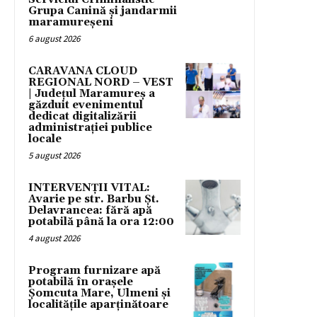
Grupa Canină și jandarmii
maramureșeni
6 august 2026
CARAVANA CLOUD
REGIONAL NORD – VEST
| Județul Maramureș a
găzduit evenimentul
dedicat digitalizării
administrației publice
locale
5 august 2026
INTERVENȚII VITAL:
Avarie pe str. Barbu Șt.
Delavrancea: fără apă
potabilă până la ora 12:00
4 august 2026
Program furnizare apă
potabilă în orașele
Șomcuta Mare, Ulmeni și
localitățile aparținătoare