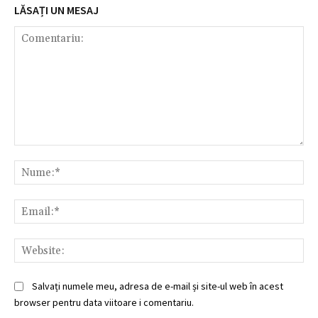
LĂSAȚI UN MESAJ
Comentariu:
Nu
Ema
Web
Salvați numele meu, adresa de e-mail și site-ul web în acest
browser pentru data viitoare i comentariu.