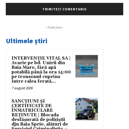
- Publicitate -
Ultimele știri
INTERVENȚIE VITAL SA |
Avarie pe bd. Unirii din
Baia Mare, fără apă
potabilă până la ora 14:00
pe tronsonul cuprins
între calea ferată...
7 august 2026
SANCȚIUNI ȘI
CERTIFICATE DE
ÎNMATRICULARE
REȚINUTE | Blocada
desfășurată de polițiștii
djn Baia Sprie, alături de
Serviciul Criminalistic –