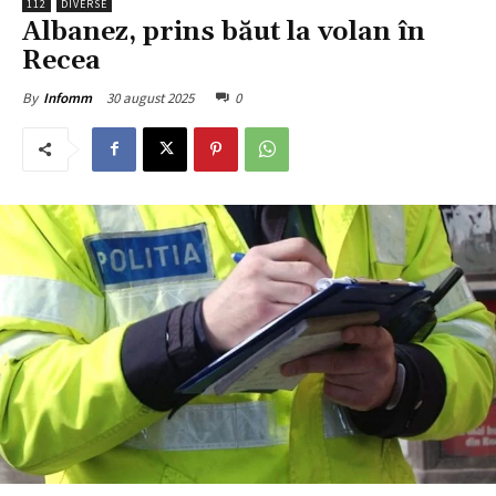
112
DIVERSE
Albanez, prins băut la volan în
Recea
30 august 2025
0
By
Infomm