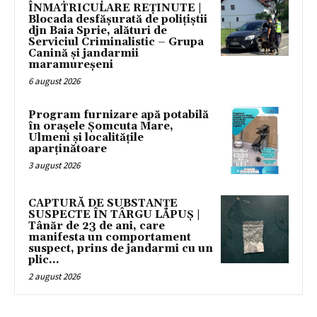
ÎNMATRICULARE REȚINUTE |
Blocada desfășurată de polițiștii
djn Baia Sprie, alături de
Serviciul Criminalistic – Grupa
Canină și jandarmii
maramureșeni
6 august 2026
Program furnizare apă potabilă
în orașele Șomcuta Mare,
Ulmeni și localitățile
aparținătoare
3 august 2026
CAPTURĂ DE SUBSTANȚE
SUSPECTE ÎN TÂRGU LĂPUȘ |
Tânăr de 23 de ani, care
manifesta un comportament
suspect, prins de jandarmi cu un
plic...
2 august 2026