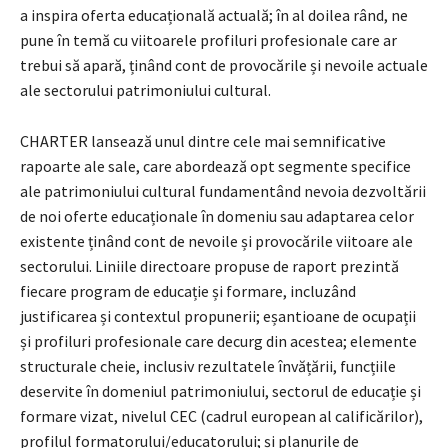
a inspira oferta educațională actuală; în al doilea rând, ne
pune în temă cu viitoarele profiluri profesionale care ar
trebui să apară, ținând cont de provocările și nevoile actuale
ale sectorului patrimoniului cultural.
CHARTER lansează unul dintre cele mai semnificative
rapoarte ale sale, care abordează opt segmente specifice
ale patrimoniului cultural fundamentând nevoia dezvoltării
de noi oferte educaționale în domeniu sau adaptarea celor
existente ținând cont de nevoile și provocările viitoare ale
sectorului. Liniile directoare propuse de raport prezintă
fiecare program de educație și formare, incluzând
justificarea și contextul propunerii; eșantioane de ocupații
și profiluri profesionale care decurg din acestea; elemente
structurale cheie, inclusiv rezultatele învățării, funcțiile
deservite în domeniul patrimoniului, sectorul de educație și
formare vizat, nivelul CEC (cadrul european al calificărilor),
profilul formatorului/educatorului; și planurile de