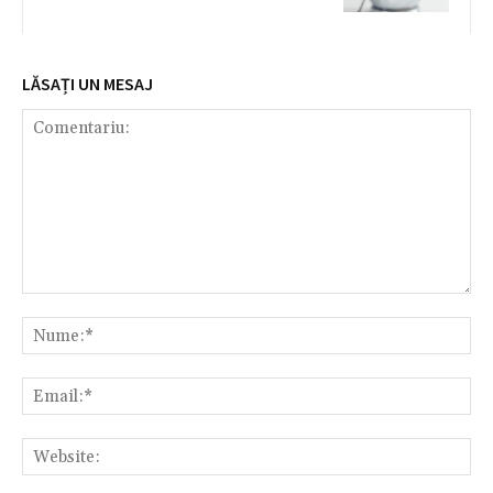
LĂSAȚI UN MESAJ
Comentariu:
Nu
Ema
Web