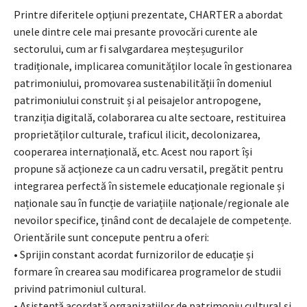
Printre diferitele opțiuni prezentate, CHARTER a abordat
unele dintre cele mai presante provocări curente ale
sectorului, cum ar fi salvgardarea meșteșugurilor
tradiționale, implicarea comunităților locale în gestionarea
patrimoniului, promovarea sustenabilității în domeniul
patrimoniului construit și al peisajelor antropogene,
tranziția digitală, colaborarea cu alte sectoare, restituirea
proprietăților culturale, traficul ilicit, decolonizarea,
cooperarea internațională, etc. Acest nou raport își
propune să acționeze ca un cadru versatil, pregătit pentru
integrarea perfectă în sistemele educaționale regionale și
naționale sau în funcție de variațiile naționale/regionale ale
nevoilor specifice, ținând cont de decalajele de competențe.
Orientările sunt concepute pentru a oferi:
• Sprijin constant acordat furnizorilor de educație și
formare în crearea sau modificarea programelor de studii
privind patrimoniul cultural.
• Asistență acordată organizațiilor de patrimoniu cultural și