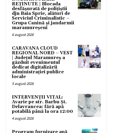
REȚINUTE | Blocada
desfășurată de polițiștii
djn Baia Sprie, alături de
Serviciul Criminalistic –
Grupa Canină și jandarmii
maramureșeni
6 august 2026
CARAVANA CLOUD
REGIONAL NORD – VEST
| Județul Maramureș a
găzduit evenimentul
dedicat digitalizării
administrației publice
locale
5 august 2026
INTERVENȚII VITAL:
Avarie pe str. Barbu Șt.
Delavrancea: fără apă
potabilă până la ora 12:00
4 august 2026
Program furnizare apă