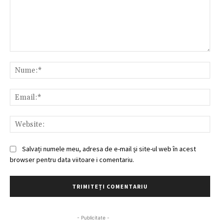
Comentariu:
Nu
Ema
Web
Salvați numele meu, adresa de e-mail și site-ul web în acest
browser pentru data viitoare i comentariu.
- Publicitate -