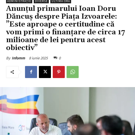
ADMINISTRAȚIE
DIVERSE
ULTIMA ORĂ
Anunțul primarului Ioan Doru
Dăncuș despre Piața Izvoarele:
”Este aproape o certitudine că
vom primi o finanțare de circa 17
milioane de lei pentru acest
obiectiv”
8 iunie 2025
0
By
Infomm