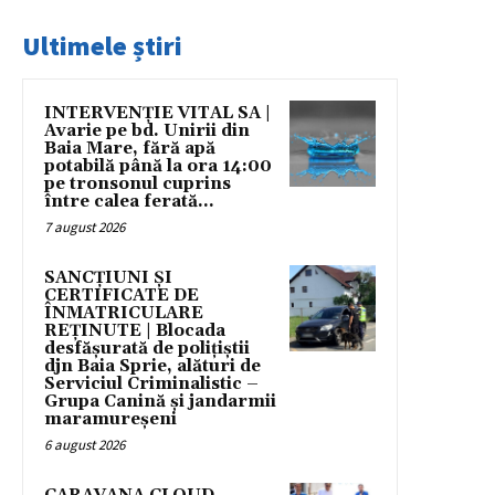
Ultimele știri
INTERVENȚIE VITAL SA |
Avarie pe bd. Unirii din
Baia Mare, fără apă
potabilă până la ora 14:00
pe tronsonul cuprins
între calea ferată...
7 august 2026
SANCȚIUNI ȘI
CERTIFICATE DE
ÎNMATRICULARE
REȚINUTE | Blocada
desfășurată de polițiștii
djn Baia Sprie, alături de
Serviciul Criminalistic –
Grupa Canină și jandarmii
maramureșeni
6 august 2026