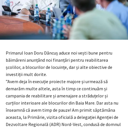
Primarul Ioan Doru Dăncuș aduce noi vești bune pentru
băimăreni anunțând noi finanțări pentru reabilitarea
școlilor, a blocurilor de locuințe, dar și alte obiective de
investiții mult dorite.
”Avem deja în execuție proiecte majore și urmează să
demarăm multe altele, asta în timp ce continuăm și
campania de reabilitare și amenajare a străduțelor și
curților interioare ale blocurilor din Baia Mare. Dar asta nu
înseamnă că avem timp de pauze! Am primit săptămâna
aceasta, la Primărie, vizita oficială a delegației Agenției de
Dezvoltare Regională (ADR) Nord-Vest, condusă de domnul