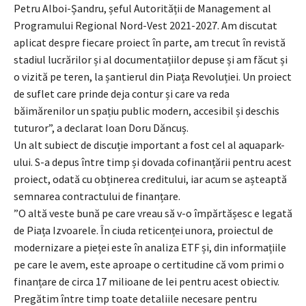
Petru Alboi-Șandru, șeful Autorității de Management al
Programului Regional Nord-Vest 2021-2027. Am discutat
aplicat despre fiecare proiect în parte, am trecut în revistă
stadiul lucrărilor și al documentațiilor depuse și am făcut și
o vizită pe teren, la șantierul din Piața Revoluției. Un proiect
de suflet care prinde deja contur și care va reda
băimărenilor un spațiu public modern, accesibil și deschis
tuturor”, a declarat Ioan Doru Dăncuș.
Un alt subiect de discuție important a fost cel al aquapark-
ului. S-a depus între timp și dovada cofinanțării pentru acest
proiect, odată cu obținerea creditului, iar acum se așteaptă
semnarea contractului de finanțare.
”O altă veste bună pe care vreau să v-o împărtășesc e legată
de Piața Izvoarele. În ciuda reticenței unora, proiectul de
modernizare a pieței este în analiza ETF și, din informațiile
pe care le avem, este aproape o certitudine că vom primi o
finanțare de circa 17 milioane de lei pentru acest obiectiv.
Pregătim între timp toate detaliile necesare pentru