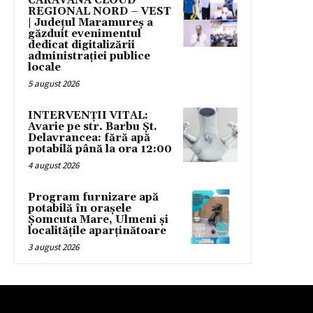
CARAVANA CLOUD
REGIONAL NORD – VEST
| Județul Maramureș a
găzduit evenimentul
dedicat digitalizării
administrației publice
locale
5 august 2026
INTERVENȚII VITAL:
Avarie pe str. Barbu Șt.
Delavrancea: fără apă
potabilă până la ora 12:00
4 august 2026
Program furnizare apă
potabilă în orașele
Șomcuta Mare, Ulmeni și
localitățile aparținătoare
3 august 2026