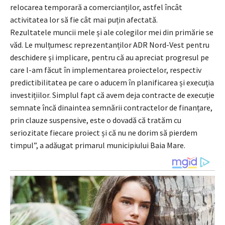
relocarea temporară a comercianților, astfel încât
activitatea lor să fie cât mai puțin afectată.
Rezultatele muncii mele și ale colegilor mei din primărie se
văd. Le mulțumesc reprezentanților ADR Nord-Vest pentru
deschidere și implicare, pentru că au apreciat progresul pe
care l-am făcut în implementarea proiectelor, respectiv
predictibilitatea pe care o aducem în planificarea și execuția
investițiilor. Simplul fapt că avem deja contracte de execuție
semnate încă dinaintea semnării contractelor de finanțare,
prin clauze suspensive, este o dovadă că tratăm cu
seriozitate fiecare proiect și că nu ne dorim să pierdem
timpul”, a adăugat primarul municipiului Baia Mare.