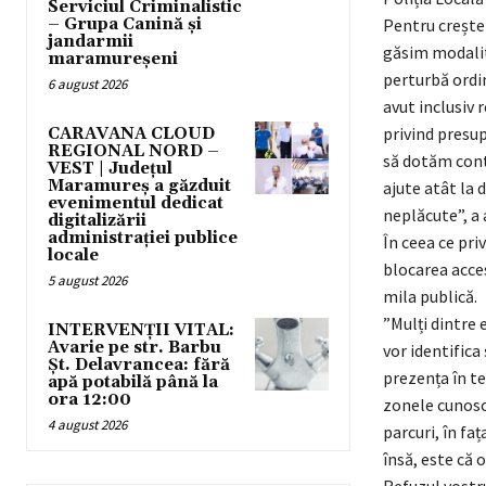
Serviciul Criminalistic
– Grupa Canină și
Pentru creșter
jandarmii
găsim modalită
maramureșeni
perturbă ordi
6 august 2026
avut inclusiv r
privind presup
CARAVANA CLOUD
REGIONAL NORD –
să dotăm contr
VEST | Județul
Maramureș a găzduit
ajute atât la 
evenimentul dedicat
neplăcute”, a
digitalizării
administrației publice
În ceea ce pri
locale
blocarea acces
5 august 2026
mila publică.
”Mulți dintre 
INTERVENȚII VITAL:
Avarie pe str. Barbu
vor identifica
Șt. Delavrancea: fără
prezența în ter
apă potabilă până la
ora 12:00
zonele cunoscu
4 august 2026
parcuri, în fa
însă, este că 