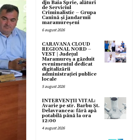
djn Baia Sprie, alături
de Serviciul
Criminalistic – Grupa
Canină și jandarmii
maramureșeni
6 august 2026
CARAVANA CLOUD
REGIONAL NORD –
VEST | Județul
Maramureș a găzduit
evenimentul dedicat
digitalizării
administrației publice
locale
5 august 2026
INTERVENȚII VITAL:
Avarie pe str. Barbu Șt.
Delavrancea: fără apă
potabilă până la ora
12:00
4 august 2026