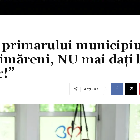
al primarului municipiu
imăreni, NU mai dați 
r!”
Acțiune