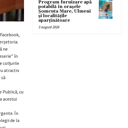
Program furnizare apă
potabilă în orașele
Șomcuta Mare, Ulmeni
și localitățile
aparținătoare
3 august 2026
 Facebook,
erșetoria.
că ne
serie” în
e colțurile
ru atractiv
 să
e Publică, cu
a acestui
rgente. În
legii de la
uri.