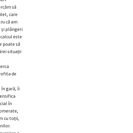
cercăm să
ilet, care
tru că am
 și plângeri
calcul este
e poate să
ei situații
cerca
rofita de
în gară, îi
ensifica
cial în
glomerate,
 cu toții,
nilor.