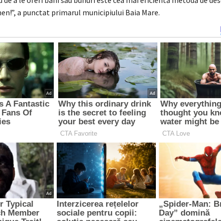
 de a le oferi bani sau bunuri este cea mai eficientă metodă de des
en!”, a punctat primarul municipiului Baia Mare.