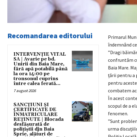
Recomandarea editorului
Primarul Muni
îndemnând cet
”Dragi băimăre
INTERVENȚIE VITAL
SA | Avarie pe bd.
confruntăm cu
Unirii din Baia Mare,
Baia Mare. Maj
fără apă potabilă până
la ora 14:00 pe
țării pentru a
tronsonul cuprins
pentru aceste 
între calea ferată...
combatem acea
7 august 2026
În acest conte
SANCȚIUNI ȘI
scopul de a e
CERTIFICATE DE
fenomen.
ÎNMATRICULARE
REȚINUTE | Blocada
”Sunt probleme
desfășurată de
urma discuțiil
polițiștii djn Baia
Sprie, alături de
Poliția Locală