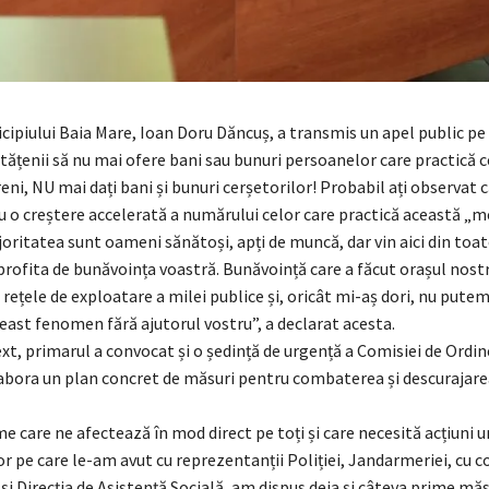
cipiului Baia Mare, Ioan Doru Dăncuș, a transmis un apel public pe
ățenii să nu mai ofere bani sau bunuri persoanelor care practică c
ni, NU mai dați bani și bunuri cerșetorilor! Probabil ați observat 
 o creștere accelerată a numărului celor care practică această „me
oritatea sunt oameni sănătoși, apți de muncă, dar vin aici din toat
 profita de bunăvoința voastră. Bunăvoință care a făcut orașul nost
rețele de exploatare a milei publice și, oricât mi-aș dori, nu putem
st fenomen fără ajutorul vostru”, a declarat acesta.
xt, primarul a convocat și o ședință de urgență a Comisiei de Ordin
labora un plan concret de măsuri pentru combaterea și descurajare
 care ne afectează în mod direct pe toți și care necesită acțiuni u
or pe care le-am avut cu reprezentanții Poliției, Jandarmeriei, cu co
 și Direcția de Asistență Socială, am dispus deja și câteva prime măs