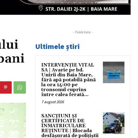
- Publicitate -
lui
Ultimele știri
bani
INTERVENȚIE VITAL
SA | Avarie pe bd.
Unirii din Baia Mare,
fără apă potabilă până
la ora 14:00 pe
tronsonul cuprins
între calea ferată...
7 august 2026
SANCȚIUNI ȘI
CERTIFICATE DE
ÎNMATRICULARE
REȚINUTE | Blocada
desfășurată de polițiștii