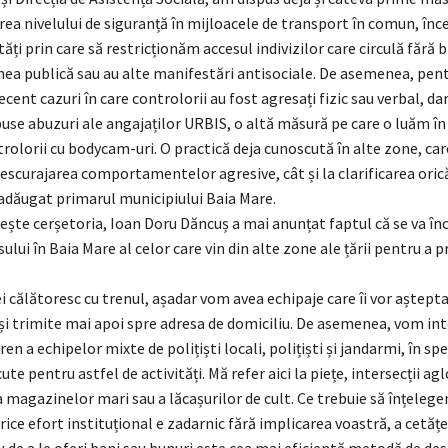
ea nivelului de siguranță în mijloacele de transport în comun, în
ți prin care să restricționăm accesul indivizilor care circulă fără b
nea publică sau au alte manifestări antisociale. De asemenea, pen
ecent cazuri în care controlorii au fost agresați fizic sau verbal, dar
use abuzuri ale angajaților URBIS, o altă măsură pe care o luăm în 
olorii cu bodycam-uri. O practică deja cunoscută în alte zone, car
descurajarea comportamentelor agresive, cât și la clarificarea oricăr
 adăugat primarul municipiului Baia Mare.
vește cerșetoria, Ioan Doru Dăncuș a mai anunțat faptul că se va în
ului în Baia Mare al celor care vin din alte zone ale țării pentru a p
ei călătoresc cu trenul, așadar vom avea echipaje care îi vor aștepta 
 și trimite mai apoi spre adresa de domiciliu. De asemenea, vom int
en a echipelor mixte de polițiști locali, polițiști și jandarmi, în spe
te pentru astfel de activități. Mă refer aici la piețe, intersecții a
ța magazinelor mari sau a lăcașurilor de cult. Ce trebuie să înțelegem
orice efort instituțional e zadarnic fără implicarea voastră, a cetățe