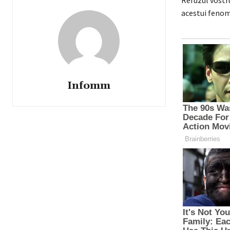
Refuzul vostru
acestui fenom
Infomm