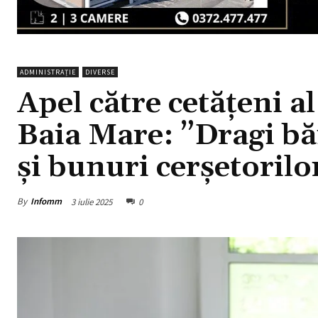
ADMINISTRAȚIE
DIVERSE
Apel către cetățeni 
Baia Mare: ”Dragi bă
și bunuri cerșetorilo
By
Infomm
3 iulie 2025
0