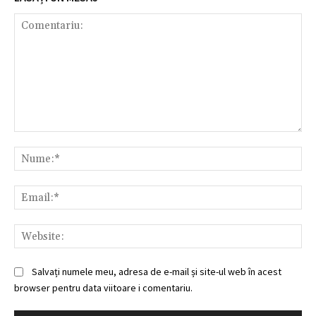
Comentariu:
Nu
Ema
Web
Salvați numele meu, adresa de e-mail și site-ul web în acest
browser pentru data viitoare i comentariu.