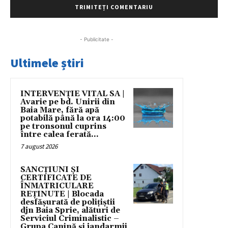
- Publicitate -
Ultimele știri
INTERVENȚIE VITAL SA |
Avarie pe bd. Unirii din
Baia Mare, fără apă
potabilă până la ora 14:00
pe tronsonul cuprins
între calea ferată...
7 august 2026
SANCȚIUNI ȘI
CERTIFICATE DE
ÎNMATRICULARE
REȚINUTE | Blocada
desfășurată de polițiștii
djn Baia Sprie, alături de
Serviciul Criminalistic –
Grupa Canină și jandarmii