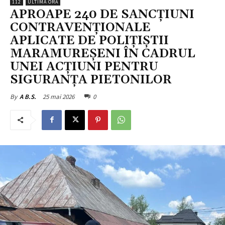
112
ULTIMA ORĂ
APROAPE 240 DE SANCȚIUNI
CONTRAVENȚIONALE
APLICATE DE POLIȚIȘTII
MARAMUREȘENI ÎN CADRUL
UNEI ACȚIUNI PENTRU
SIGURANȚA PIETONILOR
25 mai 2026
0
By
A B.S.