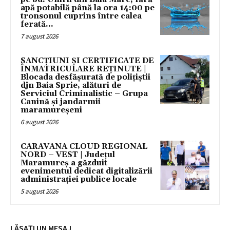
apă potabilă până la ora 14:00 pe
tronsonul cuprins între calea
ferată...
7 august 2026
SANCȚIUNI ȘI CERTIFICATE DE
ÎNMATRICULARE REȚINUTE |
Blocada desfășurată de polițiștii
djn Baia Sprie, alături de
Serviciul Criminalistic – Grupa
Canină și jandarmii
maramureșeni
6 august 2026
CARAVANA CLOUD REGIONAL
NORD – VEST | Județul
Maramureș a găzduit
evenimentul dedicat digitalizării
administrației publice locale
5 august 2026
LĂSAȚI UN MESAJ