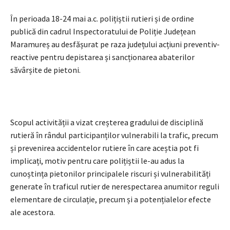
În perioada 18-24 mai a.c. polițiștii rutieri și de ordine
publică din cadrul Inspectoratului de Poliție Județean
Maramureș au desfășurat pe raza județului acțiuni preventiv-
reactive pentru depistarea și sancționarea abaterilor
săvârșite de pietoni.
Scopul activității a vizat creșterea gradului de disciplină
rutieră în rândul participanților vulnerabili la trafic, precum
și prevenirea accidentelor rutiere în care aceștia pot fi
implicați, motiv pentru care polițiștii le-au adus la
cunoștința pietonilor principalele riscuri și vulnerabilități
generate în traficul rutier de nerespectarea anumitor reguli
elementare de circulație, precum și a potențialelor efecte
ale acestora.