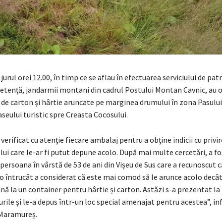
în jurul orei 12.00, în timp ce se aflau în efectuarea serviciului de pat
tență, jandarmii montani din cadrul Postului Montan Cavnic, au 
 de carton și hârtie aruncate pe marginea drumului în zona Pasului
seului turistic spre Creasta Cocosului.
verificat cu atenție fiecare ambalaj pentru a obține indicii cu privir
lui care le-ar fi putut depune acolo. După mai multe cercetări, a fo
 persoana în vârstă de 53 de ani din Vișeu de Sus care a recunoscut 
o întrucât a considerat că este mai comod să le arunce acolo decât
ă la un container pentru hârtie și carton. Astăzi s-a prezentat la f
rile și le-a depus într-un loc special amenajat pentru acestea”, 
Maramureș.