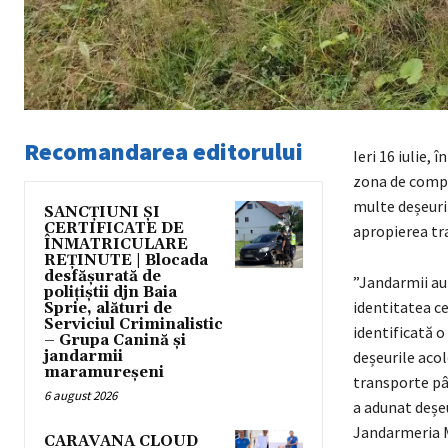
Recomandarea editorului
Ieri 16 iulie, 
zona de compe
multe deșeuri
SANCȚIUNI ȘI
CERTIFICATE DE
apropierea tra
ÎNMATRICULARE
REȚINUTE | Blocada
desfășurată de
”Jandarmii au 
polițiștii djn Baia
identitatea ce
Sprie, alături de
Serviciul Criminalistic
identificată o
– Grupa Canină și
jandarmii
deșeurile acol
maramureșeni
transporte pân
6 august 2026
a adunat deșeu
Jandarmeria 
CARAVANA CLOUD