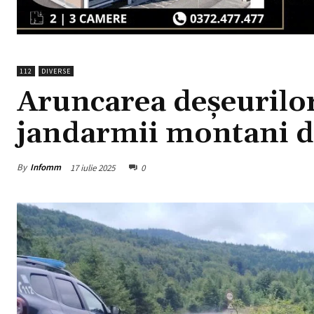
112
DIVERSE
Aruncarea deșeurilor
jandarmii montani d
By
Infomm
17 iulie 2025
0