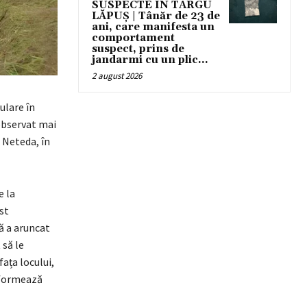
SUSPECTE ÎN TÂRGU
LĂPUȘ | Tânăr de 23 de
ani, care manifesta un
comportament
suspect, prins de
jandarmi cu un plic...
2 august 2026
rulare în
observat mai
 Neteda, în
e la
st
că a aruncat
 să le
ața locului,
informează