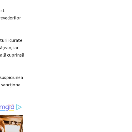
ost
revederilor
urii curate
ățean, iar
ală cuprinsă
 suspiciunea
 sancționa