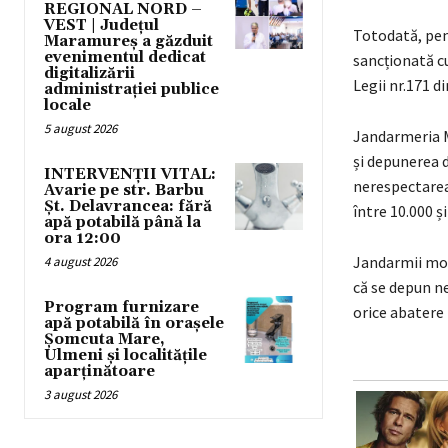
REGIONAL NORD –
VEST | Județul
Totodată, pen
Maramureș a găzduit
evenimentul dedicat
sancționată c
digitalizării
Legii nr.171 di
administrației publice
locale
5 august 2026
Jandarmeria M
și depunerea d
INTERVENȚII VITAL:
nerespectarea
Avarie pe str. Barbu
Șt. Delavrancea: fără
între 10.000 și
apă potabilă până la
ora 12:00
Jandarmii mont
4 august 2026
că se depun n
Program furnizare
orice abatere 
apă potabilă în orașele
Șomcuta Mare,
Ulmeni și localitățile
aparținătoare
3 august 2026