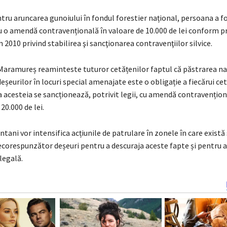
tru aruncarea gunoiului în fondul forestier național, persoana a f
u o amendă contravențională în valoare de 10.000 de lei conform p
n 2010 privind stabilirea şi sancţionarea contravenţiilor silvice.
aramureș reaminteste tuturor cetățenilor faptul că păstrarea nat
eșeurilor în locuri special amenajate este o obligație a fiecărui cet
 acesteia se sancționează, potrivit legii, cu amendă contravențion
 20.000 de lei.
ani vor intensifica acțiunile de patrulare în zonele în care există
ecorespunzător deșeuri pentru a descuraja aceste fapte și pentru a
legală.