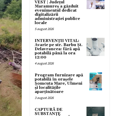
VEST | Județul
Maramureș a găzduit
evenimentul dedicat
digitalizării
administrației publice
locale
5 august 2026
INTERVENȚII VITAL:
Avarie pe str. Barbu Șt.
Delavrancea: fără apă
potabilă până la ora
12:00
4 august 2026
Program furnizare apă
potabilă în orașele
Șomcuta Mare, Ulmeni
și localitățile
aparținătoare
3 august 2026
CAPTURĂ DE
SUBSTANȚE