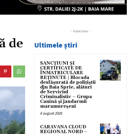
- Publicitate -
ă de
Ultimele știri
SANCȚIUNI ȘI
CERTIFICATE DE
ÎNMATRICULARE
REȚINUTE | Blocada
desfășurată de polițiștii
djn Baia Sprie, alături
de Serviciul
Criminalistic – Grupa
Canină și jandarmii
maramureșeni
6 august 2026
CARAVANA CLOUD
REGIONAL NORD –