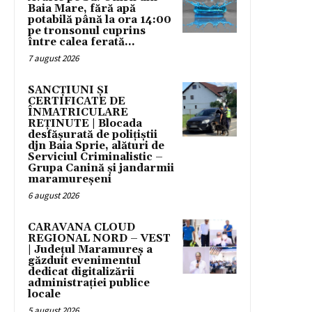
Baia Mare, fără apă
potabilă până la ora 14:00
pe tronsonul cuprins
între calea ferată...
7 august 2026
SANCȚIUNI ȘI
CERTIFICATE DE
ÎNMATRICULARE
REȚINUTE | Blocada
desfășurată de polițiștii
djn Baia Sprie, alături de
Serviciul Criminalistic –
Grupa Canină și jandarmii
maramureșeni
6 august 2026
CARAVANA CLOUD
REGIONAL NORD – VEST
| Județul Maramureș a
găzduit evenimentul
dedicat digitalizării
administrației publice
locale
5 august 2026