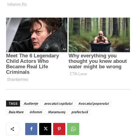
TAGS
Audiențe
avocatul copilului
Avocatul poporului
Baia Mare
infomm
Maramureș
prefectură