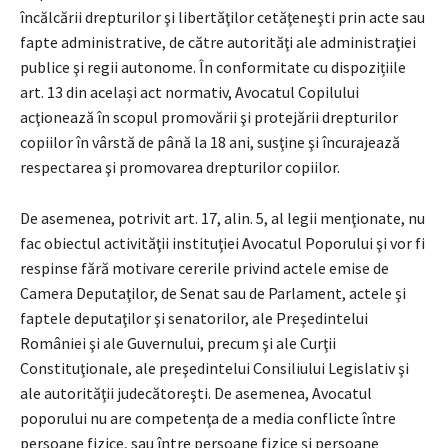
încălcării drepturilor şi libertăţilor cetăţeneşti prin acte sau
fapte administrative, de către autorităţi ale administraţiei
publice şi regii autonome. În conformitate cu dispozițiile
art. 13 din același act normativ, Avocatul Copilului
acţionează în scopul promovării şi protejării drepturilor
copiilor în vârstă de până la 18 ani, susţine şi încurajează
respectarea şi promovarea drepturilor copiilor.
De asemenea, potrivit art. 17, alin. 5, al legii menţionate, nu
fac obiectul activităţii instituţiei Avocatul Poporului şi vor fi
respinse fără motivare cererile privind actele emise de
Camera Deputaţilor, de Senat sau de Parlament, actele şi
faptele deputaţilor şi senatorilor, ale Preşedintelui
României şi ale Guvernului, precum şi ale Curţii
Constituţionale, ale preşedintelui Consiliului Legislativ şi
ale autorităţii judecătoreşti. De asemenea, Avocatul
poporului nu are competenţa de a media conflicte între
persoane fizice, sau între persoane fizice și persoane