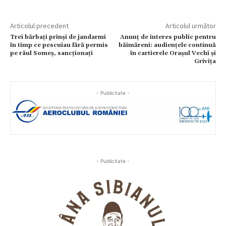
Articolul precedent
Articolul următor
Trei bărbați prinși de jandarmi
Anunț de interes public pentru
în timp ce pescuiau fără permis
băimăreni: audiențele continuă
pe râul Someș, sancționați
în cartierele Orașul Vechi și
Grivița
- Publicitate -
- Publicitate -