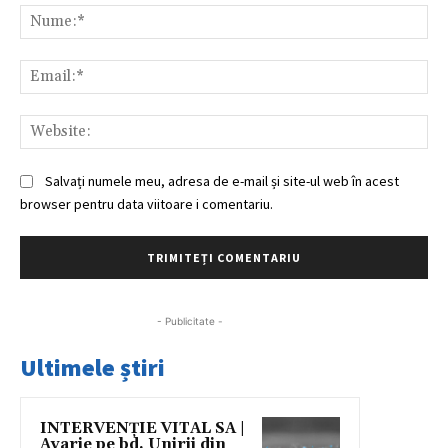
Nu
Ema
Web
Salvați numele meu, adresa de e-mail și site-ul web în acest
browser pentru data viitoare i comentariu.
- Publicitate -
Ultimele știri
INTERVENȚIE VITAL SA |
Avarie pe bd. Unirii din