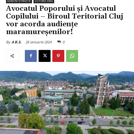
ADMINISTRAȚIE
ULTIMA ORĂ
Avocatul Poporului și Avocatul
Copilului – Biroul Teritorial Cluj
vor acorda audiențe
maramureșenilor!
26 ianuarie 2024
0
By
A B.S.