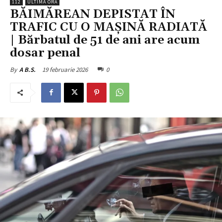
112
ULTIMA ORĂ
BĂIMĂREAN DEPISTAT ÎN
TRAFIC CU O MAȘINĂ RADIATĂ
| Bărbatul de 51 de ani are acum
dosar penal
19 februarie 2026
0
By
A B.S.