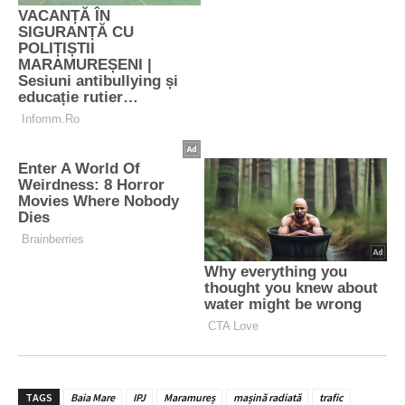
TAGS
Baia Mare
IPJ
Maramureș
mașină radiată
trafic