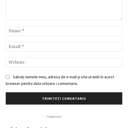
Comentariu:
Nu
Ema
Web
Salvați numele meu, adresa de e-mail și site-ul web în acest
browser pentru data viitoare i comentariu.
- Publicitate -