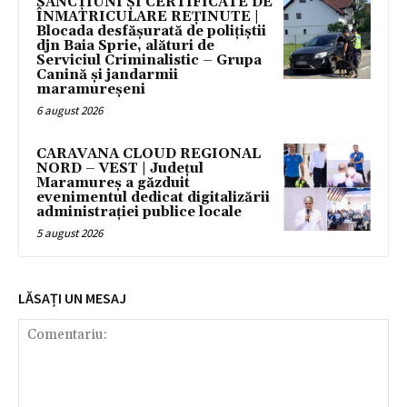
SANCȚIUNI ȘI CERTIFICATE DE
ÎNMATRICULARE REȚINUTE |
Blocada desfășurată de polițiștii
djn Baia Sprie, alături de
Serviciul Criminalistic – Grupa
Canină și jandarmii
maramureșeni
6 august 2026
CARAVANA CLOUD REGIONAL
NORD – VEST | Județul
Maramureș a găzduit
evenimentul dedicat digitalizării
administrației publice locale
5 august 2026
LĂSAȚI UN MESAJ