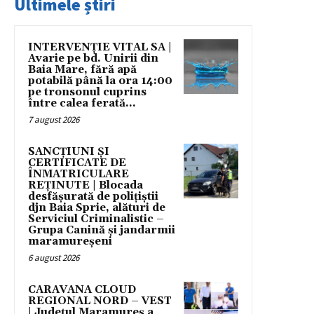
Ultimele știri
INTERVENȚIE VITAL SA |
Avarie pe bd. Unirii din
Baia Mare, fără apă
potabilă până la ora 14:00
pe tronsonul cuprins
între calea ferată...
7 august 2026
SANCȚIUNI ȘI
CERTIFICATE DE
ÎNMATRICULARE
REȚINUTE | Blocada
desfășurată de polițiștii
djn Baia Sprie, alături de
Serviciul Criminalistic –
Grupa Canină și jandarmii
maramureșeni
6 august 2026
CARAVANA CLOUD
REGIONAL NORD – VEST
| Județul Maramureș a