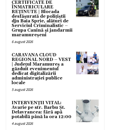
CERTIFICATE DE
ÎNMATRICULARE
REȚINUTE | Blocada
desfășurată de polițiștii
djn Baia Sprie, alături de
Serviciul Criminalistic –
Grupa Canină și jandarmii
maramureșeni
6 august 2026
CARAVANA CLOUD
REGIONAL NORD – VEST
| Județul Maramureș a
găzduit evenimentul
dedicat digitalizării
administrației publice
locale
5 august 2026
INTERVENȚII VITAL:
Avarie pe str. Barbu Șt.
Delavrancea: fără apă
potabilă până la ora 12:00
4 august 2026