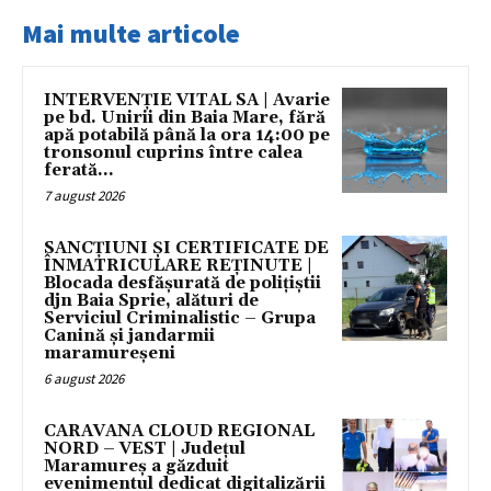
Mai multe articole
INTERVENȚIE VITAL SA | Avarie
pe bd. Unirii din Baia Mare, fără
apă potabilă până la ora 14:00 pe
tronsonul cuprins între calea
ferată...
7 august 2026
SANCȚIUNI ȘI CERTIFICATE DE
ÎNMATRICULARE REȚINUTE |
Blocada desfășurată de polițiștii
djn Baia Sprie, alături de
Serviciul Criminalistic – Grupa
Canină și jandarmii
maramureșeni
6 august 2026
CARAVANA CLOUD REGIONAL
NORD – VEST | Județul
Maramureș a găzduit
evenimentul dedicat digitalizării