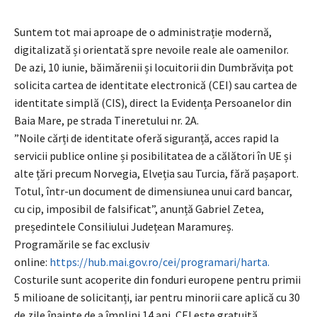
Suntem tot mai aproape de o administrație modernă,
digitalizată și orientată spre nevoile reale ale oamenilor.
De azi, 10 iunie, băimărenii și locuitorii din Dumbrăvița pot
solicita cartea de identitate electronică (CEI) sau cartea de
identitate simplă (CIS), direct la Evidența Persoanelor din
Baia Mare, pe strada Tineretului nr. 2A.
”Noile cărți de identitate oferă siguranță, acces rapid la
servicii publice online și posibilitatea de a călători în UE și
alte țări precum Norvegia, Elveția sau Turcia, fără pașaport.
Totul, într-un document de dimensiunea unui card bancar,
cu cip, imposibil de falsificat”, anunță Gabriel Zetea,
președintele Consiliului Județean Maramureș.
Programările se fac exclusiv
online:
https://hub.mai.gov.ro/cei/programari/harta.
Costurile sunt acoperite din fonduri europene pentru primii
5 milioane de solicitanți, iar pentru minorii care aplică cu 30
de zile înainte de a împlini 14 ani, CEI este gratuită.