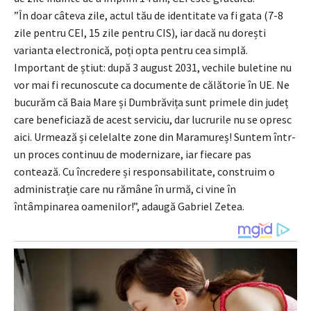
”În doar câteva zile, actul tău de identitate va fi gata (7-8
zile pentru CEI, 15 zile pentru CIS), iar dacă nu dorești
varianta electronică, poți opta pentru cea simplă.
Important de știut: după 3 august 2031, vechile buletine nu
vor mai fi recunoscute ca documente de călătorie în UE. Ne
bucurăm că Baia Mare și Dumbrăvița sunt primele din județ
care beneficiază de acest serviciu, dar lucrurile nu se opresc
aici. Urmează și celelalte zone din Maramureș! Suntem într-
un proces continuu de modernizare, iar fiecare pas
contează. Cu încredere și responsabilitate, construim o
administrație care nu rămâne în urmă, ci vine în
întâmpinarea oamenilor!”, adaugă Gabriel Zetea.