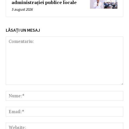
administrației publice locale
5 august 2026
LĂSAȚI UN MESAJ
Comentariu:
Nu
Ema
Web