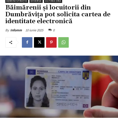
ADMINISTRAȚIE
DIVERSE
ULTIMA ORĂ
Băimărenii și locuitorii din
Dumbrăvița pot solicita cartea de
identitate electronică
10 iunie 2025
0
By
Infomm