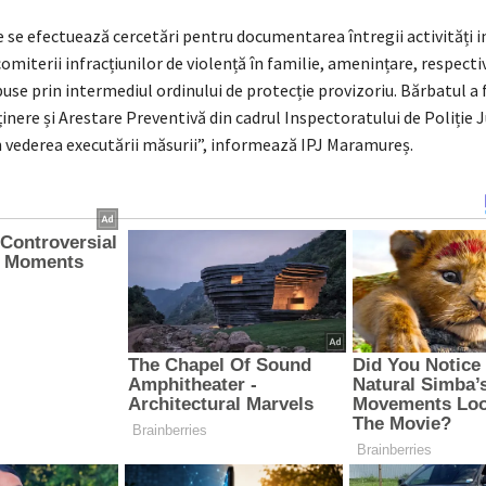
 se efectuează cercetări pentru documentarea întregii activități i
omiterii infracțiunilor de violență în familie, amenințare, respecti
use prin intermediul ordinului de protecție provizoriu. Bărbatul a 
inere și Arestare Preventivă din cadrul Inspectoratului de Poliție 
 vederea executării măsurii”, informează IPJ Maramureș.