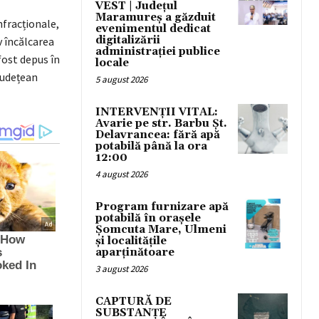
VEST | Județul
Maramureș a găzduit
nfracționale,
evenimentul dedicat
digitalizării
v încălcarea
administrației publice
fost depus în
locale
Județean
5 august 2026
INTERVENȚII VITAL:
Avarie pe str. Barbu Șt.
Delavrancea: fără apă
potabilă până la ora
12:00
4 august 2026
Program furnizare apă
potabilă în orașele
Șomcuta Mare, Ulmeni
și localitățile
aparținătoare
3 august 2026
CAPTURĂ DE
SUBSTANȚE