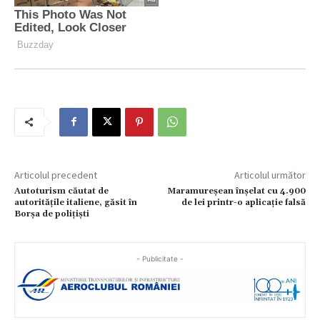
Articolul precedent
Articolul următor
Autoturism căutat de
Maramureșean înșelat cu 4.900
autoritățile italiene, găsit în
de lei printr-o aplicație falsă
Borșa de polițiști
- Publicitate -