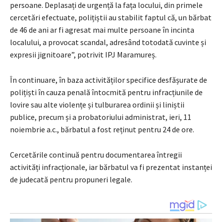
persoane. Deplasați de urgență la fața locului, din primele
cercetări efectuate, polițiștii au stabilit faptul că, un bărbat
de 46 de ani ar fi agresat mai multe persoane în incinta
localului, a provocat scandal, adresând totodată cuvinte și
expresii jignitoare”, potrivit IPJ Maramureș.
În continuare, în baza activităților specifice desfășurate de
polițiști în cauza penală întocmită pentru infracțiunile de
lovire sau alte violențe și tulburarea ordinii și liniștii
publice, precum și a probatoriului administrat, ieri, 11
noiembrie a.c., bărbatul a fost reținut pentru 24 de ore.
Cercetările continuă pentru documentarea întregii
activități infracționale, iar bărbatul va fi prezentat instanței
de judecată pentru propuneri legale.