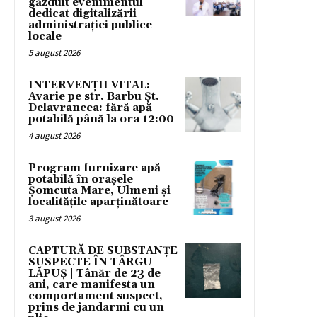
găzduit evenimentul
dedicat digitalizării
administrației publice
locale
5 august 2026
INTERVENȚII VITAL:
Avarie pe str. Barbu Șt.
Delavrancea: fără apă
potabilă până la ora 12:00
4 august 2026
Program furnizare apă
potabilă în orașele
Șomcuta Mare, Ulmeni și
localitățile aparținătoare
3 august 2026
CAPTURĂ DE SUBSTANȚE
SUSPECTE ÎN TÂRGU
LĂPUȘ | Tânăr de 23 de
ani, care manifesta un
comportament suspect,
prins de jandarmi cu un