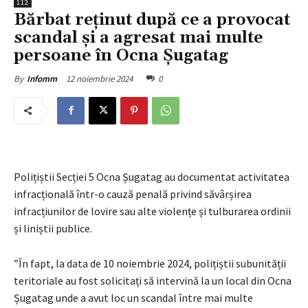
112
Bărbat reținut după ce a provocat
scandal și a agresat mai multe
persoane în Ocna Șugatag
12 noiembrie 2024
0
By
Infomm
Polițiștii Secției 5 Ocna Șugatag au documentat activitatea
infracțională într-o cauză penală privind săvârșirea
infracțiunilor de lovire sau alte violențe și tulburarea ordinii
și liniștii publice.
”În fapt, la data de 10 noiembrie 2024, polițiștii subunității
teritoriale au fost solicitați să intervină la un local din Ocna
Șugatag unde a avut loc un scandal între mai multe