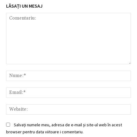
LĂSAȚI UN MESAJ
Comentariu:
Nu
Ema
Web
Salvați numele meu, adresa de e-mail și site-ul web în acest
browser pentru data viitoare i comentariu.