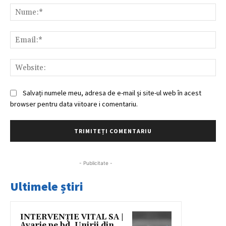
Nu
Ema
Web
Salvați numele meu, adresa de e-mail și site-ul web în acest
browser pentru data viitoare i comentariu.
- Publicitate -
Ultimele știri
INTERVENȚIE VITAL SA |
Avarie pe bd. Unirii din