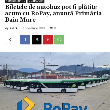
ADMINISTRAȚIE
ULTIMA ORĂ
Biletele de autobuz pot fi plătite
acum cu RoPay, anunță Primăria
Baia Mare
10 noiembrie 2025
0
By
A B.S.