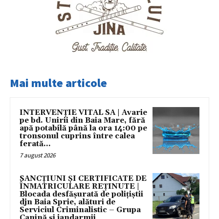
Mai multe articole
INTERVENȚIE VITAL SA | Avarie
pe bd. Unirii din Baia Mare, fără
apă potabilă până la ora 14:00 pe
tronsonul cuprins între calea
ferată...
7 august 2026
SANCȚIUNI ȘI CERTIFICATE DE
ÎNMATRICULARE REȚINUTE |
Blocada desfășurată de polițiștii
djn Baia Sprie, alături de
Serviciul Criminalistic – Grupa
Canină și jandarmii