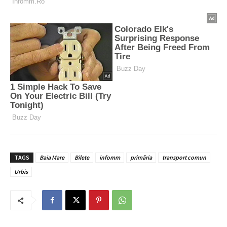
TAGS
Baia Mare
Bilete
infomm
primăria
transport comun
Urbis