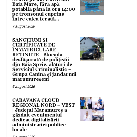
Baia Mare, fără apă
potabilă până la ora 14:00
pe tronsonul cuprins
între calea ferată...
7 august 2026
SANCȚIUNI ȘI
CERTIFICATE DE
ÎNMATRICULARE
REȚINUTE | Blocada
desfășurată de polițiștii
djn Baia Sprie, alături de
Serviciul Criminalistic –
Grupa Canină și jandarmii
maramureșeni
6 august 2026
CARAVANA CLOUD
REGIONAL NORD – VEST
| Județul Maramureș a
găzduit evenimentul
dedicat digitalizării
administrației publice
locale
5 august 2026