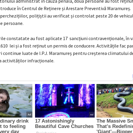
toriului administrat în cauza penală, două persoane au fost reținu
introduce în Centrul de Reținere și Arestare Preventivă Maramureș.
rchezițiilor, polițiștii au verificat și controlat peste 20 de vehicul
de persoane.
le constatate au fost aplicate 17 sancțiuni contravenționale, în v
610 lei și a fost reținut un permis de conducere. Activitățile fac pa
i continue luate de I.P.J. Maramureș pentru creșterea climatului d
 activităților infracționale.