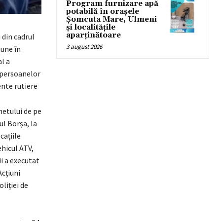
Program furnizare apă
potabilă în orașele
Șomcuta Mare, Ulmeni
și localitățile
aparținătoare
i din cadrul
3 august 2026
iune în
al a
i persoanelor
ente rutiere
hetului de pe
ul Borșa, la
cațiile
ehicul ATV,
ii a executat
Acțiuni
liției de