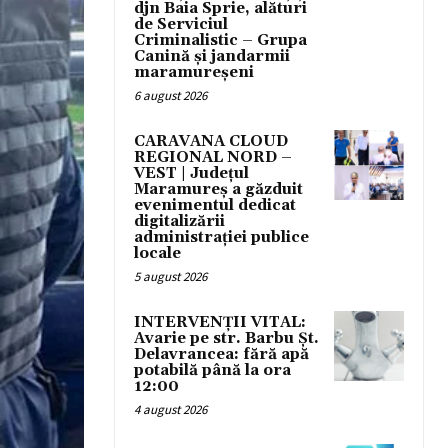
djn Baia Sprie, alături
de Serviciul
Criminalistic – Grupa
Canină și jandarmii
maramureșeni
6 august 2026
CARAVANA CLOUD
REGIONAL NORD –
VEST | Județul
Maramureș a găzduit
evenimentul dedicat
digitalizării
administrației publice
locale
5 august 2026
INTERVENȚII VITAL:
Avarie pe str. Barbu Șt.
Delavrancea: fără apă
potabilă până la ora
12:00
4 august 2026