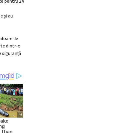
te pentru 24
e și au
aloare de
rte dintr-o
e siguranță