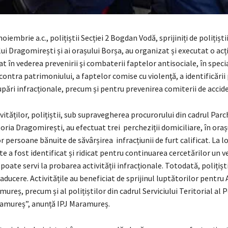
oiembrie a.c., polițiștii Secției 2 Bogdan Vodă, sprijiniți de polițiști
lui Dragomirești și ai orașului Borșa, au organizat și executat o acț
t în vederea prevenirii şi combaterii faptelor antisociale, în speci
 contra patrimoniului, a faptelor comise cu violenţă, a identificări
pări infracționale, precum și pentru prevenirea comiterii de accid
ivităților, polițiștii, sub supravegherea procurorului din cadrul Parc
ria Dragomirești, au efectuat trei percheziții domiciliare, în oraș
r persoane bănuite de săvârșirea infracțiunii de furt calificat. La lo
e a fost identificat și ridicat pentru continuarea cercetărilor un v
 poate servi la probarea activității infracționale. Totodată, polițișt
ducere. Activitățile au beneficiat de sprijinul luptătorilor pentru 
ureș, precum și al polițiștilor din cadrul Serviciului Teritorial al Po
amureș”, anunță IPJ Maramureș.