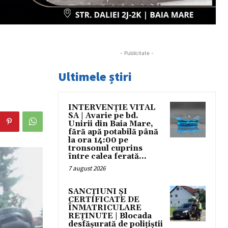
- Publicitate -
Ultimele știri
INTERVENȚIE VITAL
SA | Avarie pe bd.
Unirii din Baia Mare,
fără apă potabilă până
la ora 14:00 pe
tronsonul cuprins
între calea ferată...
7 august 2026
SANCȚIUNI ȘI
CERTIFICATE DE
ÎNMATRICULARE
REȚINUTE | Blocada
desfășurată de polițiștii