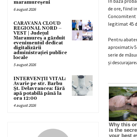
În baza proba
maramureșeni
de ore, fiind 
6 august 2026
Concomitent pe
CARAVANA CLOUD
legitimat 45 
REGIONAL NORD –
VEST | Județul
Maramureș a găzduit
Pentru abateri
evenimentul dedicat
aproximativ 5.
digitalizării
administrației publice
serie de măsur
locale
și descurajarea
5 august 2026
INTERVENȚII VITAL:
Avarie pe str. Barbu
Șt. Delavrancea: fără
apă potabilă până la
ora 12:00
4 august 2026