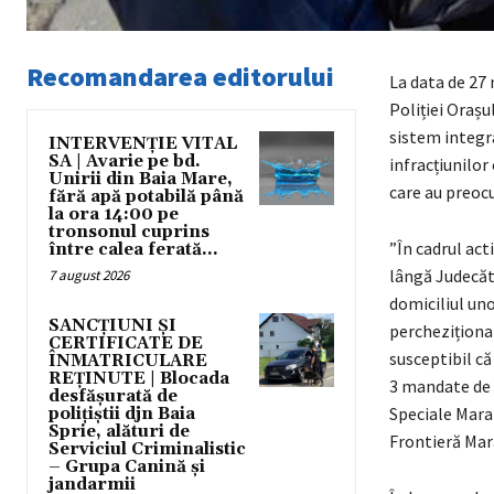
Recomandarea editorului
La data de 27 n
Poliției Orașu
sistem integra
INTERVENȚIE VITAL
SA | Avarie pe bd.
infracțiunilor
Unirii din Baia Mare,
care au preocu
fără apă potabilă până
la ora 14:00 pe
tronsonul cuprins
”În cadrul act
între calea ferată...
lângă Judecăto
7 august 2026
domiciliul uno
SANCȚIUNI ȘI
percheziționat
CERTIFICATE DE
susceptibil că
ÎNMATRICULARE
REȚINUTE | Blocada
3 mandate de a
desfășurată de
Speciale Maram
polițiștii djn Baia
Sprie, alături de
Frontieră Mar
Serviciul Criminalistic
– Grupa Canină și
jandarmii