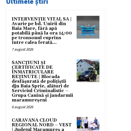
Ultimele știri
INTERVENȚIE VITAL SA |
Avarie pe bd. Unirii din
Baia Mare, fără apă
potabilă până la ora 14:00
pe tronsonul cuprins
între calea ferată...
7 august 2026
SANCȚIUNI ȘI
CERTIFICATE DE
ÎNMATRICULARE
REȚINUTE | Blocada
desfășurată de polițiștii
djn Baia Sprie, alături de
Serviciul Criminalistic –
Grupa Canină și jandarmii
maramureșeni
6 august 2026
CARAVANA CLOUD
REGIONAL NORD – VEST
| Județul Maramureș a