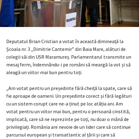
Deputatul Brian Cristian a votat în această dimineață la
Școala nr. 3 „Dimitrie Cantemir” din Baia Mare, alături de
colegii săi din USR Maramureș. Parlamentarul transmite un
mesaj ferm, îndemnându-i pe români să meargă la vot și să
aleagă un viitor mai bun pentru toți.
„Am votat pentru un președinte fără cheiță la spate, care să
fie aproape de oameni. Un președinte corect și fără legături
cu un sistem corupt care ne-a ținut pe loc atâția ani. Am
votat pentru un viitor mai bun, pentru o persoană cinstită,
implicată, care să ne reprezinte pe toți, nu doar o mână de
privilegiați. România are nevoie de un lider care să continue
parcursul european și transatlantic al țării și care să