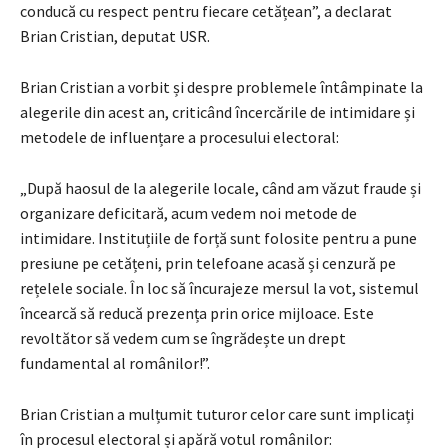
conducă cu respect pentru fiecare cetățean”, a declarat
Brian Cristian, deputat USR.
Brian Cristian a vorbit și despre problemele întâmpinate la
alegerile din acest an, criticând încercările de intimidare și
metodele de influențare a procesului electoral:
„După haosul de la alegerile locale, când am văzut fraude și
organizare deficitară, acum vedem noi metode de
intimidare. Instituțiile de forță sunt folosite pentru a pune
presiune pe cetățeni, prin telefoane acasă și cenzură pe
rețelele sociale. În loc să încurajeze mersul la vot, sistemul
încearcă să reducă prezența prin orice mijloace. Este
revoltător să vedem cum se îngrădește un drept
fundamental al românilor!”.
Brian Cristian a mulțumit tuturor celor care sunt implicați
în procesul electoral și apără votul românilor: