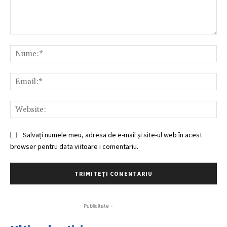
Comentariu:
Nu
Ema
Web
Salvați numele meu, adresa de e-mail și site-ul web în acest
browser pentru data viitoare i comentariu.
- Publicitate -