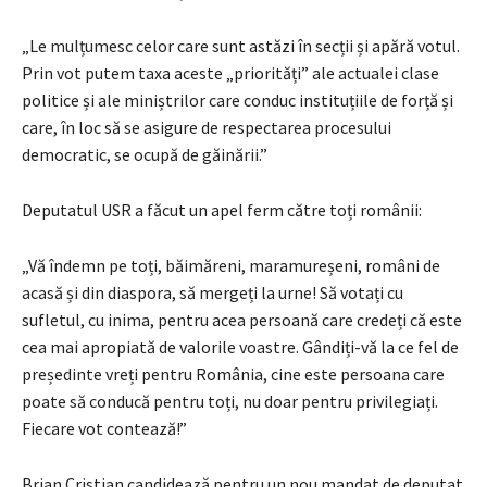
„Le mulțumesc celor care sunt astăzi în secții și apără votul.
Prin vot putem taxa aceste „priorități” ale actualei clase
politice și ale miniștrilor care conduc instituțiile de forță și
care, în loc să se asigure de respectarea procesului
democratic, se ocupă de găinării.”
Deputatul USR a făcut un apel ferm către toți românii:
„Vă îndemn pe toți, băimăreni, maramureșeni, români de
acasă și din diaspora, să mergeți la urne! Să votați cu
sufletul, cu inima, pentru acea persoană care credeți că este
cea mai apropiată de valorile voastre. Gândiți-vă la ce fel de
președinte vreți pentru România, cine este persoana care
poate să conducă pentru toți, nu doar pentru privilegiați.
Fiecare vot contează!”
Brian Cristian candidează pentru un nou mandat de deputat