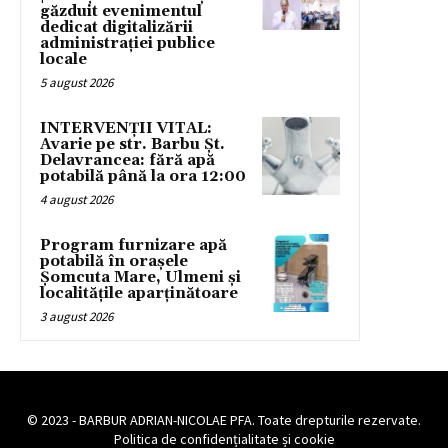
găzduit evenimentul
dedicat digitalizării
administrației publice
locale
5 august 2026
INTERVENȚII VITAL:
Avarie pe str. Barbu Șt.
Delavrancea: fără apă
potabilă până la ora 12:00
4 august 2026
Program furnizare apă
potabilă în orașele
Șomcuta Mare, Ulmeni și
localitățile aparținătoare
3 august 2026
© 2023 - BARBUR ADRIAN-NICOLAE PFA. Toate drepturile rezervate.
Politica de confidențialitate și cookie