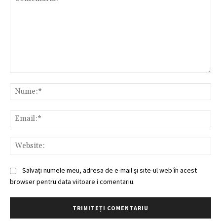
Comentariu:
Nu
Ema
Web
Salvați numele meu, adresa de e-mail și site-ul web în acest
browser pentru data viitoare i comentariu.