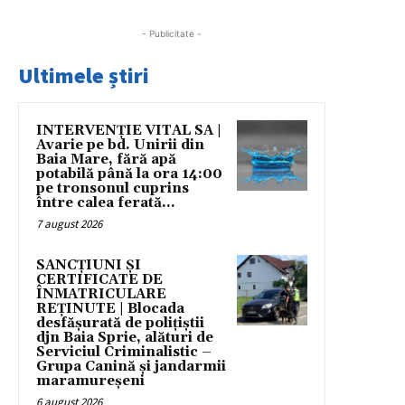
- Publicitate -
Ultimele știri
INTERVENȚIE VITAL SA |
Avarie pe bd. Unirii din
Baia Mare, fără apă
potabilă până la ora 14:00
pe tronsonul cuprins
între calea ferată...
7 august 2026
SANCȚIUNI ȘI
CERTIFICATE DE
ÎNMATRICULARE
REȚINUTE | Blocada
desfășurată de polițiștii
djn Baia Sprie, alături de
Serviciul Criminalistic –
Grupa Canină și jandarmii
maramureșeni
6 august 2026