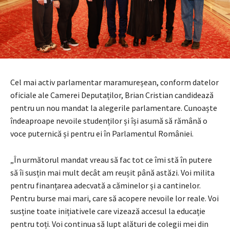
Cel mai activ parlamentar maramureșean, conform datelor
oficiale ale Camerei Deputaților, Brian Cristian candidează
pentru un nou mandat la alegerile parlamentare. Cunoaște
îndeaproape nevoile studenților și își asumă să rămână o
voce puternică și pentru ei în Parlamentul României.
„În următorul mandat vreau să fac tot ce îmi stă în putere
să îi susțin mai mult decât am reușit până astăzi. Voi milita
pentru finanțarea adecvată a căminelor și a cantinelor.
Pentru burse mai mari, care să acopere nevoile lor reale. Voi
susține toate inițiativele care vizează accesul la educație
pentru toți. Voi continua să lupt alături de colegii mei din