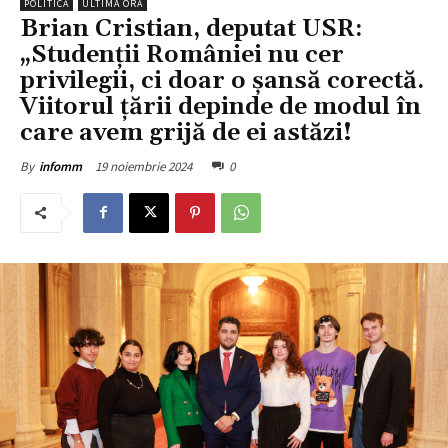
POLITICĂ
ULTIMA ORĂ
Brian Cristian, deputat USR:
„Studenții României nu cer
privilegii, ci doar o șansă corectă.
Viitorul țării depinde de modul în
care avem grijă de ei astăzi!
19 noiembrie 2024
0
By
infomm