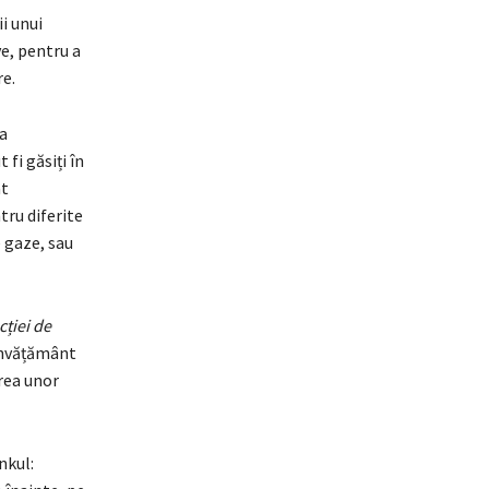
i unui
e, pentru a
re.
da
t fi găsiți în
at
tru diferite
e gaze, sau
cției de
e învățământ
rea unor
nkul: