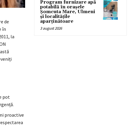
Program furnizare apă
potabilă în orașele
Șomcuta Mare, Ulmeni
și localitățile
re de
aparținătoare
3 august 2026
e în
2011, la
.ON
eastă
veniți
e pot
rgență.
ni proactive
 respectarea