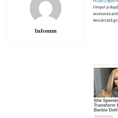
https://igsu.
timpul și după
accesarea pl
descărcată gr
Infomm