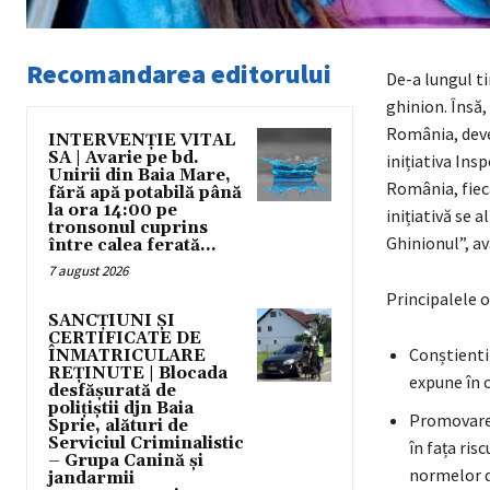
Recomandarea editorului
De-a lungul ti
ghinion. Însă,
România, deven
INTERVENȚIE VITAL
SA | Avarie pe bd.
inițiativa Ins
Unirii din Baia Mare,
România, fiec
fără apă potabilă până
la ora 14:00 pe
inițiativă se 
tronsonul cuprins
Ghinionul”, av
între calea ferată...
7 august 2026
Principalele o
SANCȚIUNI ȘI
CERTIFICATE DE
Conștientiz
ÎNMATRICULARE
REȚINUTE | Blocada
expune în c
desfășurată de
polițiștii djn Baia
Promovarea
Sprie, alături de
Serviciul Criminalistic
în fața ris
– Grupa Canină și
normelor d
jandarmii