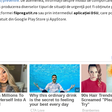
ro/prevenire
. De asemenea, informații despre modul de comportare 
 producerea diverselor tipuri de situații de urgență pot fi obținute 
atformei
fiipregatit.ro
sau prin intermediul
aplicației DSU
, care p
atuit din Google Play Store și AppStore.