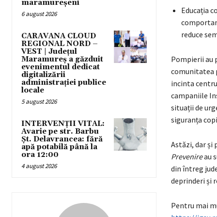
maramureșeni
Educația c
6 august 2026
comportamen
reduce semn
CARAVANA CLOUD
REGIONAL NORD –
VEST | Județul
Pompierii au p
Maramureș a găzduit
evenimentul dedicat
comunitatea p
digitalizării
administrației publice
incinta centru
locale
campaniile In
5 august 2026
situații de urg
siguranța copi
INTERVENȚII VITAL:
Avarie pe str. Barbu
Șt. Delavrancea: fără
Astăzi, dar ș
apă potabilă până la
ora 12:00
Prevenire
au s
4 august 2026
din întreg jud
deprinderi și r
Pentru mai mul