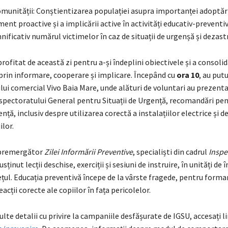
omunității: Conștientizarea populației asupra importanței adoptări
t proactive și a implicării active în activități educativ-preventiv
ificativ numărul victimelor în caz de situații de urgenșă și dezast
rofitat de această zi pentru a-și îndeplini obiectivele și a consoli
rin informare, cooperare și implicare. Începând cu
ora 10
, au putu
lui comercial Vivo Baia Mare, unde alături de voluntari au prezent
spectoratului General pentru Situații de Urgență, recomandări pen
ență, inclusiv despre utilizarea corectă a instalațiilor electrice și d
ilor.
i premergător
Zilei Informării Preventive
, specialiști din cadrul
Inspe
usținut lecții deschise, exerciții și sesiuni de instruire, în unități d
ețul. Educația preventivă începe de la vârste fragede, pentru forma
eacții corecte ale copiilor în fața pericolelor.
te detalii cu privire la campaniile desfășurate de IGSU, accesați li