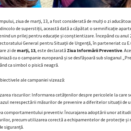
mpului, ziua de marți, 13, a fost considerată de mulți o zi aducătoa
 dincolo de superstiții, această dată a căpătat o semnificație apart
ind un prilej pentru educație și conștientizare. Începând cu anul 
pectoratului General pentru Situații de Urgență, în parteneriat cu E
are zi de
marți, 13
, este declarată
Ziua Informării Preventive
. Ac
aliniază cu o campanie europeană și se desfășoară sub sloganul „Pre
ând ca simbol o pisică neagră.
biectivele ale campaniei vizează:
area riscurilor: Informarea cetățenilor despre pericolele la care s
azul nerespectării măsurilor de prevenire a diferitelor situații de u
 comportamentului preventiv: Încurajarea adoptării unor atitudi
curilor, precum utilizarea corectă a echipamentelor de protecție și
e siguranță.