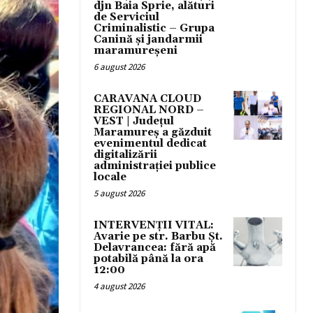
djn Baia Sprie, alături
de Serviciul
Criminalistic – Grupa
Canină și jandarmii
maramureșeni
6 august 2026
CARAVANA CLOUD
REGIONAL NORD –
VEST | Județul
Maramureș a găzduit
evenimentul dedicat
digitalizării
administrației publice
locale
5 august 2026
INTERVENȚII VITAL:
Avarie pe str. Barbu Șt.
Delavrancea: fără apă
potabilă până la ora
12:00
4 august 2026