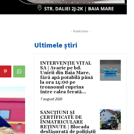
- Publicitate -
Ultimele știri
INTERVENȚIE VITAL
SA | Avarie pe bd.
Unirii din Baia Mare,
fără apă potabilă până
la ora 14:00 pe
tronsonul cuprins
între calea ferată...
7 august 2026
SANCȚIUNI ȘI
CERTIFICATE DE
ÎNMATRICULARE
REȚINUTE | Blocada
desfășurată de polițiștii