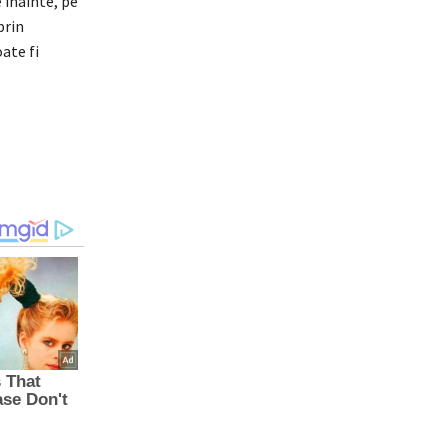
înainte, pe
prin
oate fi