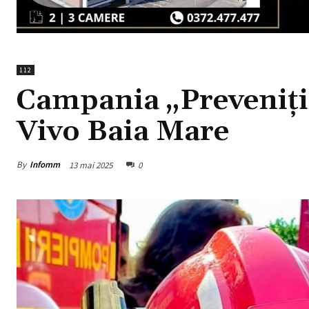
112
Campania „Preveniți 
Vivo Baia Mare
By
Infomm
13 mai 2025
0