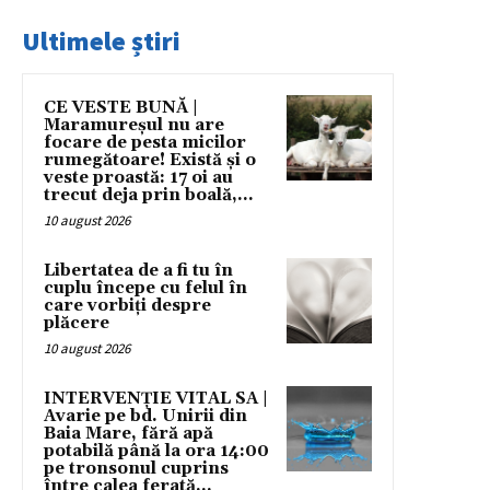
Ultimele știri
CE VESTE BUNĂ |
Maramureșul nu are
focare de pesta micilor
rumegătoare! Există și o
veste proastă: 17 oi au
trecut deja prin boală,...
10 august 2026
Libertatea de a fi tu în
cuplu începe cu felul în
care vorbiți despre
plăcere
10 august 2026
INTERVENȚIE VITAL SA |
Avarie pe bd. Unirii din
Baia Mare, fără apă
potabilă până la ora 14:00
pe tronsonul cuprins
între calea ferată...