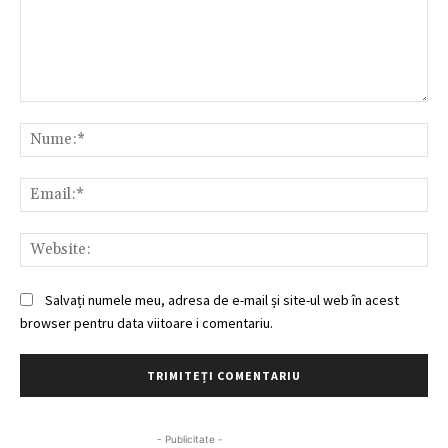
Comentariu:
Nu
Ema
Web
Salvați numele meu, adresa de e-mail și site-ul web în acest
browser pentru data viitoare i comentariu.
- Publicitate -