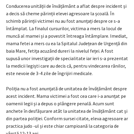
Conducerea unității de învățământ a aflat despre incident și
a decis să cheme părinții elevei agresoare la școală. În
schimb părinții victimei nu au fost anunțați despre ce s-a
întâmplat. La finalul cursurilor, victima a mers la locul de
muncă al mamei și a povestit întreaga întâmplare. Imediat,
mama fetei a mers cu ea la Spitalul Județean de Urgență din
baia Mare, fetița acuzând dureri la nivelul feței. A fost
supusă unor investigații de specialitate iar ieri s-a prezentat
la medicii legiști care au decis că, pentru vindecarea rănilor,
este nevoie de 3-4 zile de îngrijiri medicale.
Poliția nu a fost anunțată de unitatea de învățământ despre
acest incident. Mama victimei a fost cea care i-a anunțat pe
oamenii legii și a depus o plângere penală. Acum sunt
anchete în desfășurare atât la unitatea de învățământ cat și
din partea poliției. Conform sursei citate, eleva agresoare ar
practica judo -ul și este chiar campioană la categoria de
vârstă 12-13 ani.