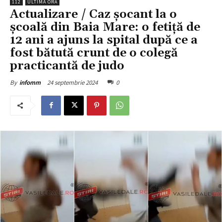
112
ULTIMA ORĂ
Actualizare / Caz șocant la o
școală din Baia Mare: o fetiță de
12 ani a ajuns la spital după ce a
fost bătută crunt de o colegă
practicantă de judo
24 septembrie 2024
0
By
infomm