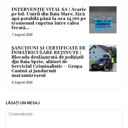
INTERVENȚIE VITAL SA | Avarie
pe bd. Unirii din Baia Mare, fără
apă potabilă până la ora 14:00 pe
tronsonul cuprins între calea
ferată...
7 august 2026
SANCȚIUNI ȘI CERTIFICATE DE
ÎNMATRICULARE REȚINUTE |
Blocada desfășurată de polițiștii
djn Baia Sprie, alături de
Serviciul Criminalistic – Grupa
Canină și jandarmii
maramureșeni
6 august 2026
LĂSAȚI UN MESAJ