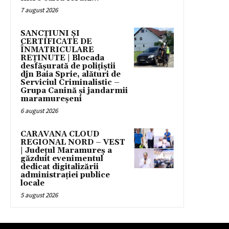
7 august 2026
SANCȚIUNI ȘI
CERTIFICATE DE
ÎNMATRICULARE
REȚINUTE | Blocada
desfășurată de polițiștii
djn Baia Sprie, alături de
Serviciul Criminalistic –
Grupa Canină și jandarmii
maramureșeni
6 august 2026
CARAVANA CLOUD
REGIONAL NORD – VEST
| Județul Maramureș a
găzduit evenimentul
dedicat digitalizării
administrației publice
locale
5 august 2026