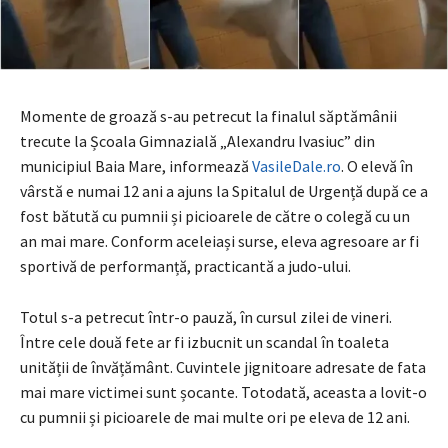
Momente de groază s-au petrecut la finalul săptămânii
trecute la Școala Gimnazială „Alexandru Ivasiuc” din
municipiul Baia Mare, informează
VasileDale.ro
. O elevă în
vârstă e numai 12 ani a ajuns la Spitalul de Urgență după ce a
fost bătută cu pumnii și picioarele de către o colegă cu un
an mai mare. Conform aceleiași surse, eleva agresoare ar fi
sportivă de performanță, practicantă a judo-ului.
Totul s-a petrecut într-o pauză, în cursul zilei de vineri.
Între cele două fete ar fi izbucnit un scandal în toaleta
unității de învățământ. Cuvintele jignitoare adresate de fata
mai mare victimei sunt șocante. Totodată, aceasta a lovit-o
cu pumnii și picioarele de mai multe ori pe eleva de 12 ani.