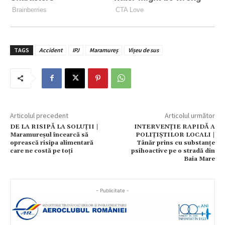
TAGS
Accident
IPJ
Maramureș
Vișeu de sus
Articolul precedent
Articolul următor
DE LA RISIPĂ LA SOLUȚII |
INTERVENȚIE RAPIDĂ A
Maramureșul încearcă să
POLIȚIȘTILOR LOCALI |
oprească risipa alimentară
Tânăr prins cu substanțe
care ne costă pe toți
psihoactive pe o stradă din
Baia Mare
- Publicitate -