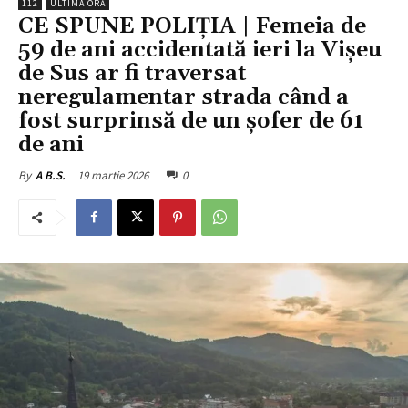
112
ULTIMA ORĂ
CE SPUNE POLIȚIA | Femeia de
59 de ani accidentată ieri la Vișeu
de Sus ar fi traversat
neregulamentar strada când a
fost surprinsă de un șofer de 61
de ani
19 martie 2026
0
By
A B.S.