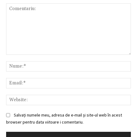
Comentariu:
Nu
Ema
Web
Salvați numele meu, adresa de e-mail și site-ul web în acest
browser pentru data viitoare i comentariu.