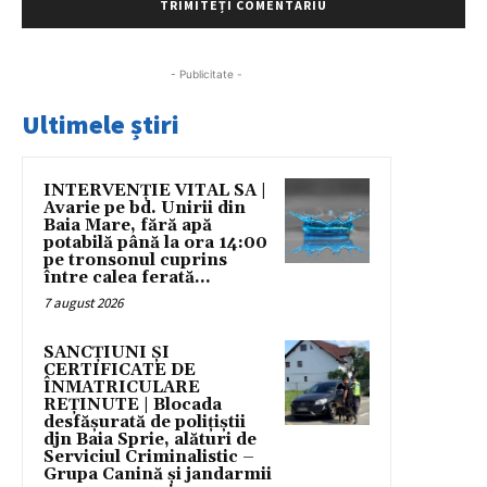
- Publicitate -
Ultimele știri
INTERVENȚIE VITAL SA |
Avarie pe bd. Unirii din
Baia Mare, fără apă
potabilă până la ora 14:00
pe tronsonul cuprins
între calea ferată...
7 august 2026
SANCȚIUNI ȘI
CERTIFICATE DE
ÎNMATRICULARE
REȚINUTE | Blocada
desfășurată de polițiștii
djn Baia Sprie, alături de
Serviciul Criminalistic –
Grupa Canină și jandarmii