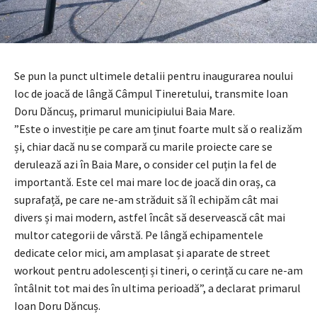
Se pun la punct ultimele detalii pentru inaugurarea noului
loc de joacă de lângă Câmpul Tineretului, transmite Ioan
Doru Dăncuș, primarul municipiului Baia Mare.
”Este o investiție pe care am ținut foarte mult să o realizăm
și, chiar dacă nu se compară cu marile proiecte care se
derulează azi în Baia Mare, o consider cel puțin la fel de
importantă. Este cel mai mare loc de joacă din oraș, ca
suprafață, pe care ne-am străduit să îl echipăm cât mai
divers și mai modern, astfel încât să deservească cât mai
multor categorii de vârstă. Pe lângă echipamentele
dedicate celor mici, am amplasat și aparate de street
workout pentru adolescenți și tineri, o cerință cu care ne-am
întâlnit tot mai des în ultima perioadă”, a declarat primarul
Ioan Doru Dăncuș.