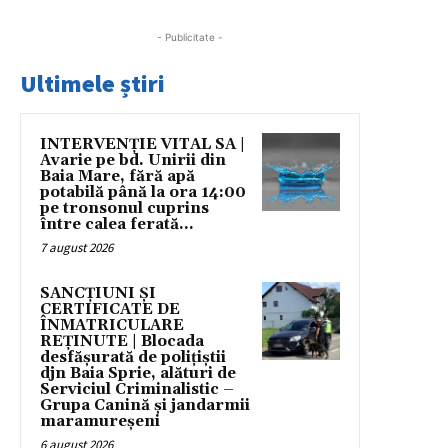
- Publicitate -
Ultimele știri
INTERVENȚIE VITAL SA |
Avarie pe bd. Unirii din
Baia Mare, fără apă
potabilă până la ora 14:00
pe tronsonul cuprins
între calea ferată...
7 august 2026
SANCȚIUNI ȘI
CERTIFICATE DE
ÎNMATRICULARE
REȚINUTE | Blocada
desfășurată de polițiștii
djn Baia Sprie, alături de
Serviciul Criminalistic –
Grupa Canină și jandarmii
maramureșeni
6 august 2026