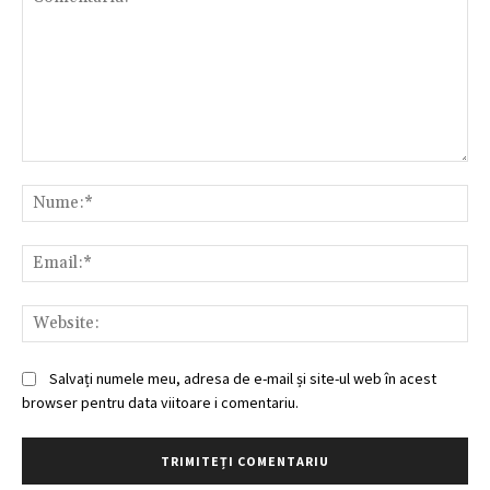
Comentariu:
Nu
Ema
Web
Salvați numele meu, adresa de e-mail și site-ul web în acest
browser pentru data viitoare i comentariu.