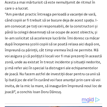
Acesta a mai mărturisit că este nemulțumit de ritmul în
care s-a lucrat.
”Am pierdut practic întreaga perioadă a vacanței de vară,
când copiii ar fi trebuit să se bucure deja de acest spațiu. I-
am convocat pe toți cei responsabili, de la constructori și
până la colegii desemnați să se ocupe de acest obiectiv, și
le-am solicitat să accelereze lucrările. Îmi doresc ca măcar
după începerea școlii copiii să se poată relaxa aici după ore,
împreună cu părinții, cât timp vremea încă ne permite. Mă
voi asigura și că polițiștii locali vor fi mai prezenți în această
zonă, unde au existat în trecut incidente și situații nedorite,
și mă refer aici în special la distrugeri ale echipamentelor
de joacă. Nu facem astfel de investiții doar pentru ca unii să
își bată joc de ele! În curând voi face anunțul prin care vă voi
invita, de la mic la mare, să inaugurăm împreună noul loc de
joacă!”, a conchis Ioan Doru Dăncuș.