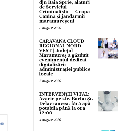
djn Baia Sprie, alături
de Serviciul
Criminalistic – Grupa
Canină și jandarmii
maramureșeni
6 august 2026
CARAVANA CLOUD
REGIONAL NORD –
VEST | Județul
Maramureș a găzduit
evenimentul dedicat
digitalizării
administrației publice
locale
5 august 2026
INTERVENȚII VITAL:
Avarie pe str. Barbu Șt.
Delavrancea: fără apă
potabilă până la ora
12:00
4 august 2026