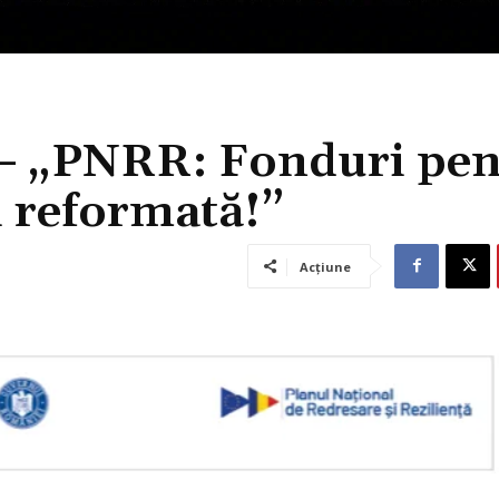
 – „PNRR: Fonduri pen
 reformată!”
Acțiune