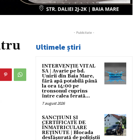
- Publicitate -
tru
Ultimele știri
INTERVENȚIE VITAL
SA | Avarie pe bd.
Unirii din Baia Mare,
fără apă potabilă până
la ora 14:00 pe
tronsonul cuprins
între calea ferată...
7 august 2026
SANCȚIUNI ȘI
CERTIFICATE DE
ÎNMATRICULARE
REȚINUTE | Blocada
desfășurată de polițiștii