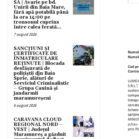
SA | Avarie pe bd.
Unirii din Baia Mare,
fără apă potabilă până
la ora 14:00 pe
tronsonul cuprins
între calea ferată...
7 august 2026
SANCȚIUNI ȘI
CERTIFICATE DE
ÎNMATRICULARE
REȚINUTE | Blocada
desfășurată de
polițiștii djn Baia
Sprie, alături de
Serviciul Criminalistic
– Grupa Canină și
jandarmii
maramureșeni
6 august 2026
CARAVANA CLOUD
REGIONAL NORD –
VEST | Județul
Maramureș a găzduit