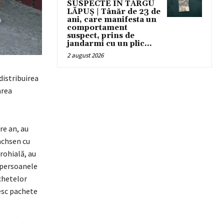
SUSPECTE ÎN TÂRGU
LĂPUȘ | Tânăr de 23 de
ani, care manifesta un
comportament
suspect, prins de
jandarmi cu un plic...
2 august 2026
distribuirea
area
re an, au
achsen cu
rohială, au
t persoanele
achetelor
esc pachete