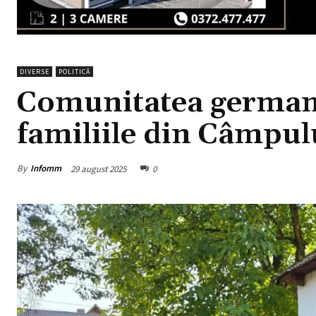
DIVERSE
POLITICĂ
Comunitatea germană
familiile din Câmpul
By
Infomm
29 august 2025
0