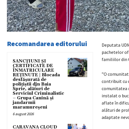
Recomandarea editorului
Deputata UDMR
pachetelor of
familiilor din
SANCȚIUNI ȘI
CERTIFICATE DE
ÎNMATRICULARE
”O comunitate 
REȚINUTE | Blocada
desfășurată de
contribuit cu 
polițiștii djn Baia
comunitatea r
Sprie, alături de
Serviciul Criminalistic
instalat o buc
– Grupa Canină și
jandarmii
aflate în difi
maramureșeni
alături de pro
6 august 2026
adaptate nevo
CARAVANA CLOUD