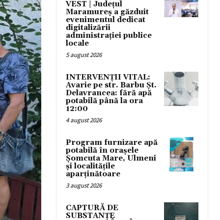
VEST | Județul
Maramureș a găzduit
evenimentul dedicat
digitalizării
administrației publice
locale
5 august 2026
INTERVENȚII VITAL:
Avarie pe str. Barbu Șt.
Delavrancea: fără apă
potabilă până la ora
12:00
4 august 2026
Program furnizare apă
potabilă în orașele
Șomcuta Mare, Ulmeni
și localitățile
aparținătoare
3 august 2026
CAPTURĂ DE
SUBSTANȚE