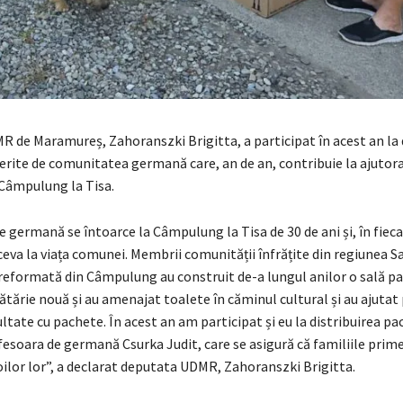
 de Maramureș, Zahoranszki Brigitta, a participat în acest an la 
erite de comunitatea germană care, an de an, contribuie la ajutor
 Câmpulung la Tisa.
germană se întoarce la Câmpulung la Tisa de 30 de ani și, în fieca
ceva la viața comunei. Membrii comunității înfrățite din regiunea S
eformată din Câmpulung au construit de-a lungul anilor o sală pa
ătărie nouă și au amenajat toalete în căminul cultural și au ajuta
cultate cu pachete. În acest an am participat și eu la distribuirea p
fesoara de germană Csurka Judit, care se asigură că familiile prim
ilor lor”, a declarat deputata UDMR, Zahoranszki Brigitta.