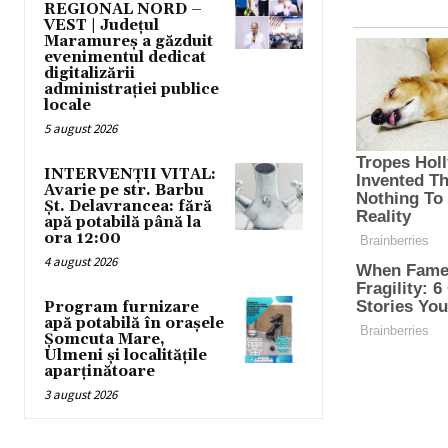
REGIONAL NORD –
VEST | Județul
Maramureș a găzduit
evenimentul dedicat
digitalizării
administrației publice
locale
5 august 2026
INTERVENȚII VITAL:
Avarie pe str. Barbu
Șt. Delavrancea: fără
apă potabilă până la
ora 12:00
4 august 2026
Program furnizare
apă potabilă în orașele
Șomcuta Mare,
Ulmeni și localitățile
aparținătoare
3 august 2026