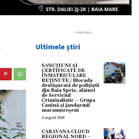
- Publicitate -
ă
Ultimele știri
SANCȚIUNI ȘI
CERTIFICATE DE
ÎNMATRICULARE
REȚINUTE | Blocada
desfășurată de polițiștii
djn Baia Sprie, alături
de Serviciul
Criminalistic – Grupa
Canină și jandarmii
maramureșeni
6 august 2026
CARAVANA CLOUD
REGIONAL NORD –