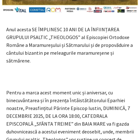
Anul acesta SE ÎMPLINESC 10 ANI DE LA ÎNFIINȚAREA
GRUPULUI PSALTIC „THEOLOGOS” al Episcopiei Ortodoxe
Române a Maramureșului și Sătmarului și de propovăduire a
cântului bizantin pe meleagurile maramureșene și
sătmărene.
Pentru a marca acest moment unic și aniversar, cu
binecuvântarea și în prezența Întâistătătorului Eparhiei
noastre, Preasfințitul Părinte Episcop Iustin, DUMINICĂ, 7
DECEMBRIE 2025, DE LA ORA 18:00, CATEDRALA
EPISCOPALĂ „SFÂNTA TREIME” din BAIA MARE va fi gazda
duhovnicească a acestui eveniment deosebit, unde, membrii
Grupului psaltic „Theologos” vor susține un concert de