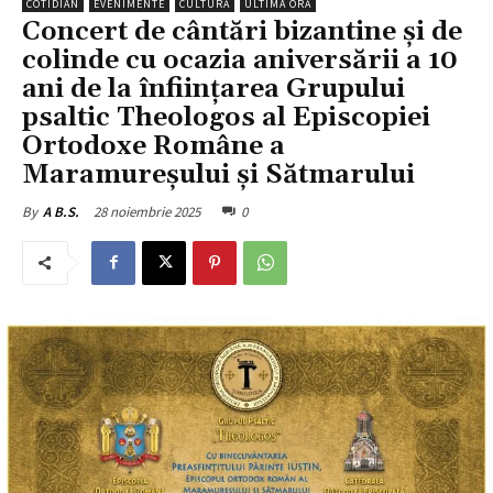
COTIDIAN
EVENIMENTE
CULTURĂ
ULTIMA ORĂ
Concert de cântări bizantine și de
colinde cu ocazia aniversării a 10
ani de la înființarea Grupului
psaltic Theologos al Episcopiei
Ortodoxe Române a
Maramureșului și Sătmarului
28 noiembrie 2025
0
By
A B.S.