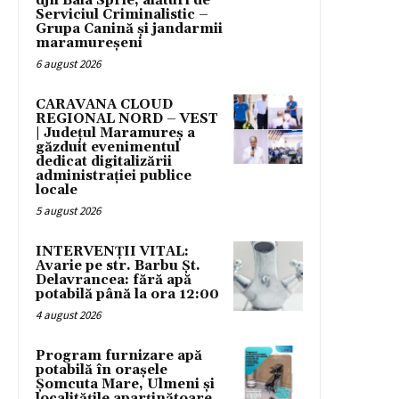
djn Baia Sprie, alături de
Serviciul Criminalistic –
Grupa Canină și jandarmii
maramureșeni
6 august 2026
CARAVANA CLOUD
REGIONAL NORD – VEST
| Județul Maramureș a
găzduit evenimentul
dedicat digitalizării
administrației publice
locale
5 august 2026
INTERVENȚII VITAL:
Avarie pe str. Barbu Șt.
Delavrancea: fără apă
potabilă până la ora 12:00
4 august 2026
Program furnizare apă
potabilă în orașele
Șomcuta Mare, Ulmeni și
localitățile aparținătoare