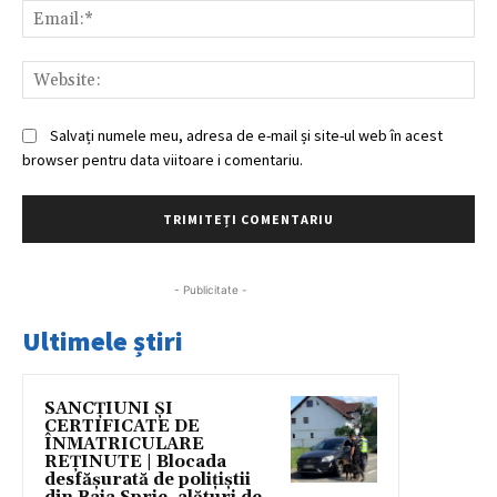
Ema
Web
Salvați numele meu, adresa de e-mail și site-ul web în acest
browser pentru data viitoare i comentariu.
- Publicitate -
Ultimele știri
SANCȚIUNI ȘI
CERTIFICATE DE
ÎNMATRICULARE
REȚINUTE | Blocada
desfășurată de polițiștii