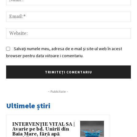
Ema
Web
Salvați numele meu, adresa de e-mail și site-ul web în acest
browser pentru data viitoare i comentariu.
- Publicitate -
Ultimele știri
INTERVENȚIE VITAL SA |
Avarie pe bd. Unirii din
Baia Mare, fără apă