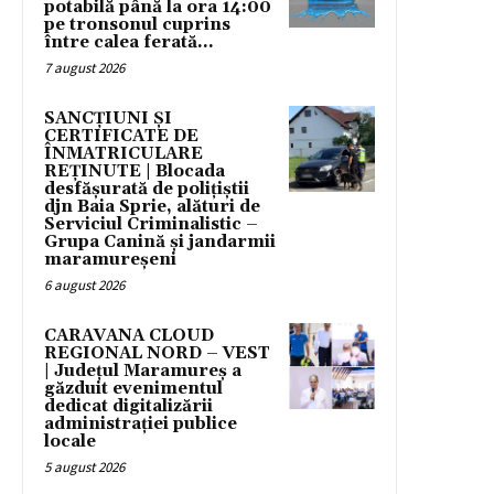
potabilă până la ora 14:00
pe tronsonul cuprins
între calea ferată...
7 august 2026
SANCȚIUNI ȘI
CERTIFICATE DE
ÎNMATRICULARE
REȚINUTE | Blocada
desfășurată de polițiștii
djn Baia Sprie, alături de
Serviciul Criminalistic –
Grupa Canină și jandarmii
maramureșeni
6 august 2026
CARAVANA CLOUD
REGIONAL NORD – VEST
| Județul Maramureș a
găzduit evenimentul
dedicat digitalizării
administrației publice
locale
5 august 2026