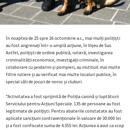
În noaptea de 25 spre 26 octombrie a.c., mai mulți polițiști
au fost angrenați într-o amplă acțiune, în Vișeu de Sus.
Astfel, polițiști de ordine publică, rutieră, investigarea
criminalității economice, investigații criminale, în
colaborare cu jandarmi și pompieri, au instituit mai multe
filtre rutiere și au verificat mai multe localuri publice, în
special săli de jocuri de noroc și cluburi.
”Activitatea a fost sprijinită de Poliția canină și luptătorii
Serviciului pentru Acțiuni Speciale. 135 de persoane au fost
legitimate de polițiști. Pentru abaterile constatate au fost
aplicate sancțiuni contravenționale în valoare de 30.000 lei
și a fost confiscate suma de 4.355 lei. Acțiunea a avut ca scop