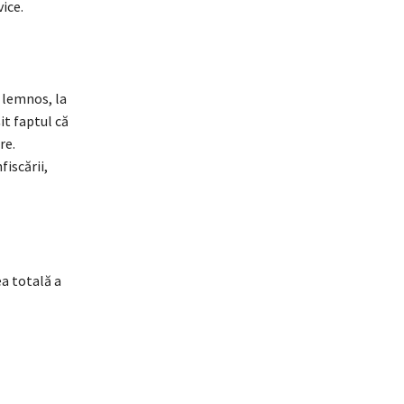
vice.
l lemnos, la
it faptul că
re.
iscării,
ea totală a