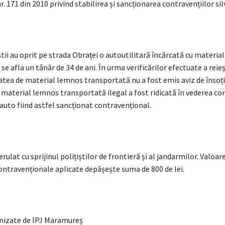
r. 171 din 2010 privind stabilirea și sancționarea contravențiilor sil
iștii au oprit pe strada Obraței o autoutilitară încărcată cu materia
 se afla un tânăr de 34 de ani. În urma verificărilor efectuate a reieș
atea de material lemnos transportată nu a fost emis aviz de însoți
material lemnos transportată ilegal a fost ridicată în vederea conf
auto fiind astfel sancționat contravențional.
erulat cu sprijinul polițiștilor de frontieră și al jandarmilor. Valoar
ontravenționale aplicate depășește suma de 800 de lei.
rnizate de IPJ Maramureș