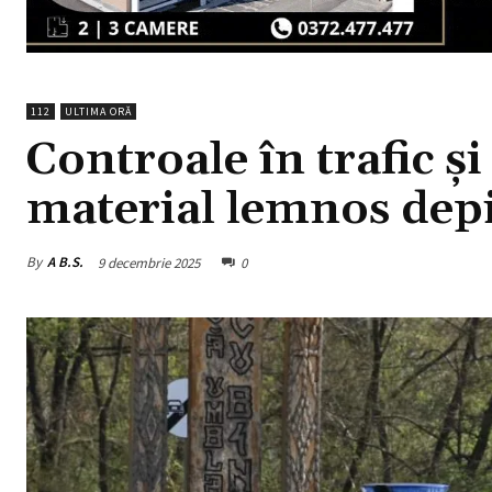
112
ULTIMA ORĂ
Controale în trafic ș
material lemnos depis
By
A B.S.
9 decembrie 2025
0