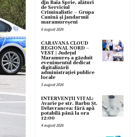
djn Baia Sprie, alături
de Serviciul
Criminalistic – Grupa
Canină și jandarmii
maramureșeni
6 august 2026
CARAVANA CLOUD
REGIONAL NORD –
VEST | Județul
Maramureș a găzduit
evenimentul dedicat
digitalizării
administrației publice
locale
5 august 2026
INTERVENȚII VITAL:
Avarie pe str. Barbu Șt.
Delavrancea: fără apă
potabilă până la ora
12:00
4 august 2026