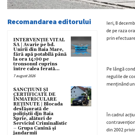
Recomandarea editorului
Ieri, 8 decemb
de pe raza ora
prin efectuare
INTERVENȚIE VITAL
SA | Avarie pe bd.
Unirii din Baia Mare,
fără apă potabilă până
la ora 14:00 pe
tronsonul cuprins
Pe lângă condu
între calea ferată...
7 august 2026
regulile de con
menținând un c
SANCȚIUNI ȘI
CERTIFICATE DE
ÎNMATRICULARE
REȚINUTE | Blocada
desfășurată de
polițiștii djn Baia
În cadrul acți
Sprie, alături de
contravenționa
Serviciul Criminalistic
– Grupa Canină și
din 2002 privi
jandarmii