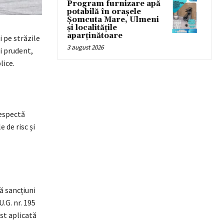
Program furnizare apă
potabilă în orașele
Șomcuta Mare, Ulmeni
și localitățile
aparținătoare
i pe străzile
3 august 2026
i prudent,
lice.
respectă
e de risc și
uă sancțiuni
.G. nr. 195
st aplicată