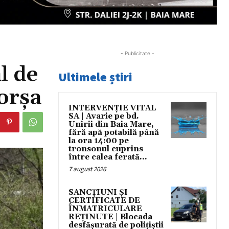
- Publicitate -
l de
Ultimele știri
Borșa
INTERVENȚIE VITAL
SA | Avarie pe bd.
Unirii din Baia Mare,
fără apă potabilă până
la ora 14:00 pe
tronsonul cuprins
între calea ferată...
7 august 2026
SANCȚIUNI ȘI
CERTIFICATE DE
ÎNMATRICULARE
REȚINUTE | Blocada
desfășurată de polițiștii