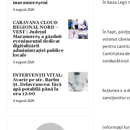
în baza Legii n
maramureșeni
6 august 2026
CARAVANA CLOUD
REGIONAL NORD –
În fapt, poliț
VEST | Județul
Maramureș a găzduit
volanul căreia
evenimentul dedicat
digitalizării
pentru cantit
administrației publice
Cantitatea de 
locale
conducătorul 
5 august 2026
INTERVENȚII VITAL:
Avarie pe str. Barbu
Șt. Delavrancea: fără
apă potabilă până la
Acțiunea s-a d
ora 12:00
sancțiunilor c
4 august 2026
Informații fu