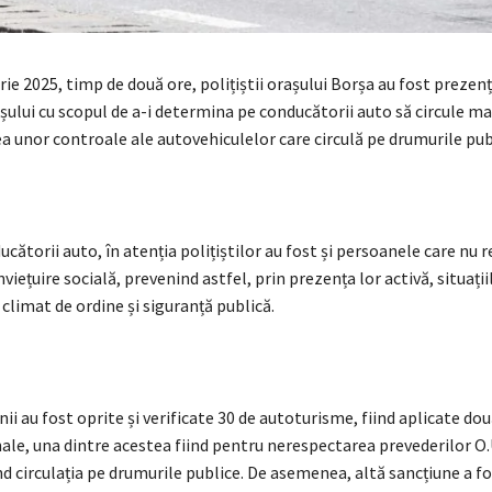
rie 2025, timp de două ore, polițiștii orașului Borșa au fost prezenț
șului cu scopul de a-i determina pe conducătorii auto să circule ma
a unor controale ale autovehiculelor care circulă pe drumurile pub
cătorii auto, în atenția polițiștilor au fost și persoanele care nu 
viețuire socială, prevenind astfel, prin prezența lor activă, situațiil
limat de ordine și siguranță publică.
unii au fost oprite și verificate 30 de autoturisme, fiind aplicate do
le, una dintre acestea fiind pentru nerespectarea prevederilor O.U
nd circulația pe drumurile publice. De asemenea, altă sancțiune a fo