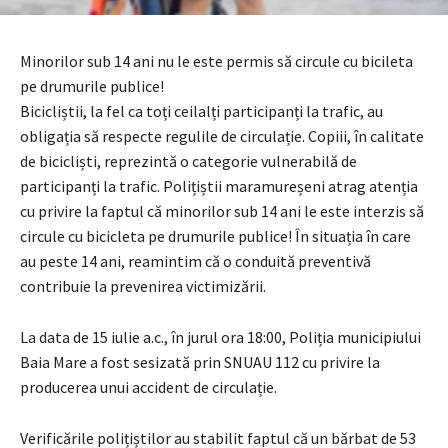
Minorilor sub 14 ani nu le este permis să circule cu bicileta
pe drumurile publice!
Bicicliștii, la fel ca toți ceilalți participanți la trafic, au
obligația să respecte regulile de circulație. Copiii, în calitate
de bicicliști, reprezintă o categorie vulnerabilă de
participanți la trafic. Polițiștii maramureșeni atrag atenția
cu privire la faptul că minorilor sub 14 ani le este interzis să
circule cu bicicleta pe drumurile publice! În situația în care
au peste 14 ani, reamintim că o conduită preventivă
contribuie la prevenirea victimizării.
La data de 15 iulie a.c., în jurul ora 18:00, Poliția municipiului
Baia Mare a fost sesizată prin SNUAU 112 cu privire la
producerea unui accident de circulație.
Verificările polițiștilor au stabilit faptul că un bărbat de 53