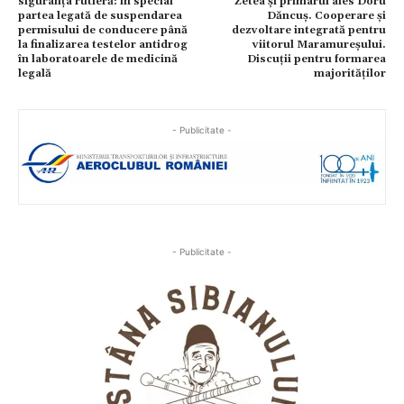
siguranța rutieră: în special
Zetea și primarul ales Doru
partea legată de suspendarea
Dăncuș. Cooperare și
permisului de conducere până
dezvoltare integrată pentru
la finalizarea testelor antidrog
viitorul Maramureșului.
în laboratoarele de medicină
Discuții pentru formarea
legală
majorităților
- Publicitate -
- Publicitate -