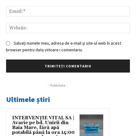
Ema
Web
Salvați numele meu, adresa de e-mail și site-ul web în acest
browser pentru data viitoare i comentariu.
- Publicitate -
Ultimele știri
INTERVENȚIE VITAL SA |
Avarie pe bd. Unirii din
Baia Mare, fără apă
potabilă până la ora 14:00