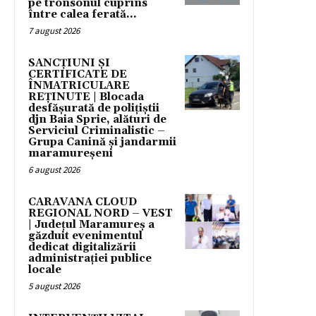
pe tronsonul cuprins
între calea ferată...
7 august 2026
SANCȚIUNI ȘI
CERTIFICATE DE
ÎNMATRICULARE
REȚINUTE | Blocada
desfășurată de polițiștii
djn Baia Sprie, alături de
Serviciul Criminalistic –
Grupa Canină și jandarmii
maramureșeni
6 august 2026
CARAVANA CLOUD
REGIONAL NORD – VEST
| Județul Maramureș a
găzduit evenimentul
dedicat digitalizării
administrației publice
locale
5 august 2026