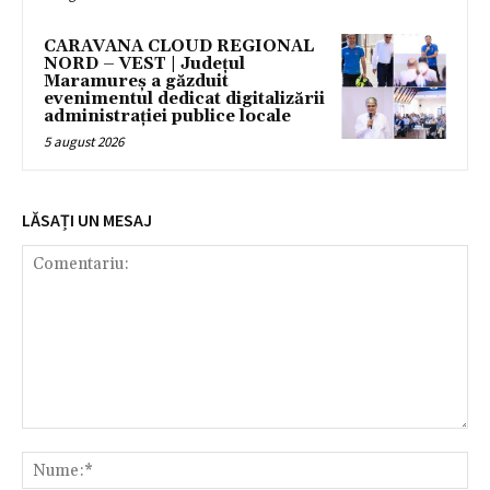
CARAVANA CLOUD REGIONAL
NORD – VEST | Județul
Maramureș a găzduit
evenimentul dedicat digitalizării
administrației publice locale
5 august 2026
LĂSAȚI UN MESAJ
Comentariu:
Nu