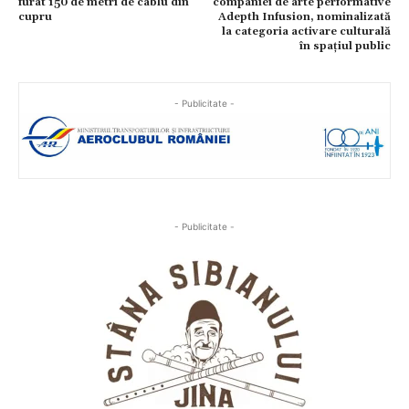
furat 150 de metri de cablu din
companiei de arte performative
cupru
Adepth Infusion, nominalizată
la categoria activare culturală
în spațiul public
- Publicitate -
- Publicitate -