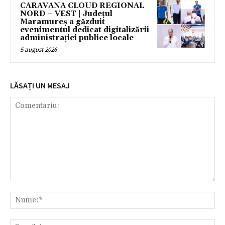
CARAVANA CLOUD REGIONAL
NORD – VEST | Județul
Maramureș a găzduit
evenimentul dedicat digitalizării
administrației publice locale
5 august 2026
LĂSAȚI UN MESAJ
Comentariu:
Nu
Ema