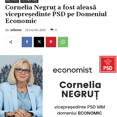
POLITICĂ
ULTIMA ORĂ
Cornelia Negruț a fost aleasă
vicepreședinte PSD pe Domeniul
Economic
18 martie 2024
0
By
infomm