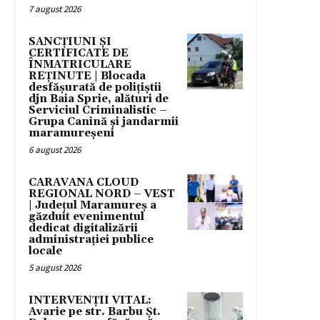
7 august 2026
SANCȚIUNI ȘI
CERTIFICATE DE
ÎNMATRICULARE
REȚINUTE | Blocada
desfășurată de polițiștii
djn Baia Sprie, alături de
Serviciul Criminalistic –
Grupa Canină și jandarmii
maramureșeni
6 august 2026
CARAVANA CLOUD
REGIONAL NORD – VEST
| Județul Maramureș a
găzduit evenimentul
dedicat digitalizării
administrației publice
locale
5 august 2026
INTERVENȚII VITAL:
Avarie pe str. Barbu Șt.