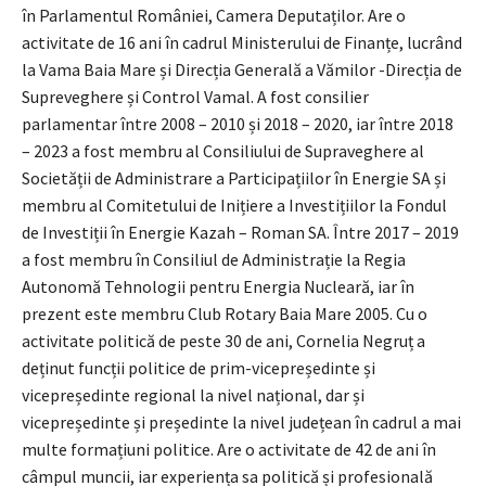
în Parlamentul României, Camera Deputaților. Are o
activitate de 16 ani în cadrul Ministerului de Finanțe, lucrând
la Vama Baia Mare și Direcția Generală a Vămilor -Direcția de
Supreveghere și Control Vamal. A fost consilier
parlamentar între 2008 – 2010 și 2018 – 2020, iar între 2018
– 2023 a fost membru al Consiliului de Supraveghere al
Societății de Administrare a Participațiilor în Energie SA și
membru al Comitetului de Inițiere a Investițiilor la Fondul
de Investiții în Energie Kazah – Roman SA. Între 2017 – 2019
a fost membru în Consiliul de Administrație la Regia
Autonomă Tehnologii pentru Energia Nucleară, iar în
prezent este membru Club Rotary Baia Mare 2005. Cu o
activitate politică de peste 30 de ani, Cornelia Negruț a
deținut funcții politice de prim-vicepreședinte și
vicepreședinte regional la nivel național, dar și
vicepreședinte și președinte la nivel județean în cadrul a mai
multe formațiuni politice. Are o activitate de 42 de ani în
câmpul muncii, iar experiența sa politică și profesională