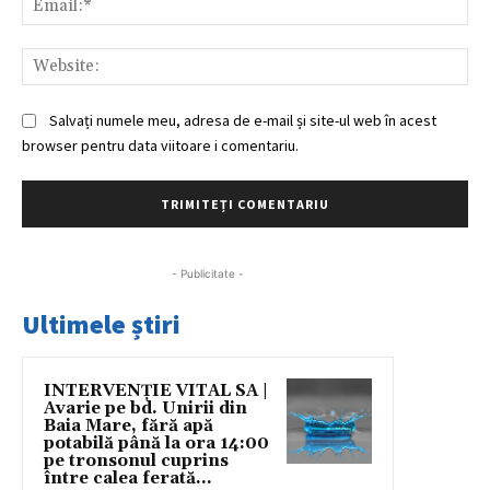
Web
Salvați numele meu, adresa de e-mail și site-ul web în acest
browser pentru data viitoare i comentariu.
- Publicitate -
Ultimele știri
INTERVENȚIE VITAL SA |
Avarie pe bd. Unirii din
Baia Mare, fără apă
potabilă până la ora 14:00
pe tronsonul cuprins
între calea ferată...