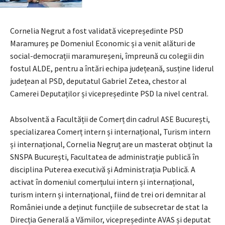
Cornelia Negrut a fost validată vicepreședinte PSD
Maramureș pe Domeniul Economic și a venit alături de
social-democrații maramureșeni, împreună cu colegii din
fostul ALDE, pentru a întări echipa județeană, susține liderul
județean al PSD, deputatul Gabriel Zetea, chestor al
Camerei Deputaților și vicepreședinte PSD la nivel central.
Absolventă a Facultății de Comerț din cadrul ASE București,
specializarea Comerț intern și internațional, Turism intern
și internațional, Cornelia Negruț are un masterat obținut la
SNSPA București, Facultatea de administrație publică în
disciplina Puterea executivă și Administrația Publică. A
activat în domeniul comerțului intern și internațional,
turism intern și internațional, fiind de trei ori demnitar al
României unde a deținut funcțiile de subsecretar de stat la
Direcția Generală a Vămilor, vicepreședinte AVAS și deputat