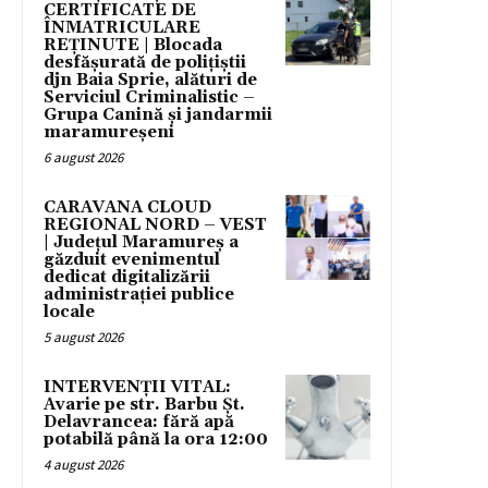
CERTIFICATE DE
ÎNMATRICULARE
REȚINUTE | Blocada
desfășurată de polițiștii
djn Baia Sprie, alături de
Serviciul Criminalistic –
Grupa Canină și jandarmii
maramureșeni
6 august 2026
CARAVANA CLOUD
REGIONAL NORD – VEST
| Județul Maramureș a
găzduit evenimentul
dedicat digitalizării
administrației publice
locale
5 august 2026
INTERVENȚII VITAL:
Avarie pe str. Barbu Șt.
Delavrancea: fără apă
potabilă până la ora 12:00
4 august 2026