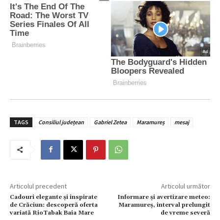
TAGS
Consiliul județean
Gabriel Zetea
Maramureș
mesaj
Articolul precedent
Articolul următor
Cadouri elegante și inspirate
Informare și avertizare meteo:
de Crăciun: descoperă oferta
Maramureș, interval prelungit
variată RioTabak Baia Mare
de vreme severă