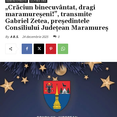
ADMINISTRAȚIE
ULTIMA ORĂ
„Crăciun binecuvântat, dragi
maramureșeni!”, transmite
Gabriel Zetea, președintele
Consiliului Județean Maramureș
24 decembrie 2025
0
By
A B.S.