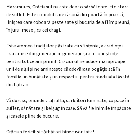
Maramureș, Crăciunul nu este doar o sărbătoare, ci o stare
de suflet. Este colindul care răsună din poartă în poartă,
liniștea care coboară peste sate și bucuria de a fi împreună,
în jurul mesei, cu cei dragi.
Este vremea tradițiilor păstrate cu sfințenie, a credinței
transmise din generație în generație și a recunoștinței
pentru tot ce am primit. Crăciunul ne aduce mai aproape
unii de alții și ne amintește că adevărata bogăție stă în
familie, în bunătate și în respectul pentru rânduiala lăsată
din bătrâni.
Vă doresc, oriunde v-ați afla, sărbători luminate, cu pace în
suflet, sănătate și belșug în case. Să vă fie inimile împăcate
și casele pline de bucurie.
Crăciun fericit și sărbători binecuvântate!