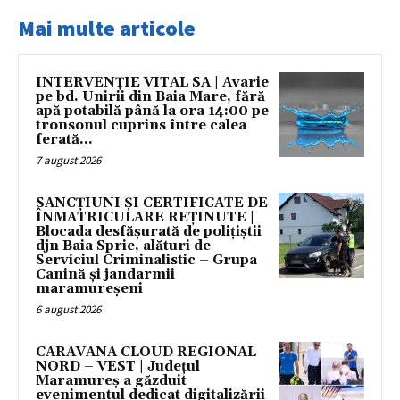
Mai multe articole
INTERVENȚIE VITAL SA | Avarie
pe bd. Unirii din Baia Mare, fără
apă potabilă până la ora 14:00 pe
tronsonul cuprins între calea
ferată...
7 august 2026
SANCȚIUNI ȘI CERTIFICATE DE
ÎNMATRICULARE REȚINUTE |
Blocada desfășurată de polițiștii
djn Baia Sprie, alături de
Serviciul Criminalistic – Grupa
Canină și jandarmii
maramureșeni
6 august 2026
CARAVANA CLOUD REGIONAL
NORD – VEST | Județul
Maramureș a găzduit
evenimentul dedicat digitalizării