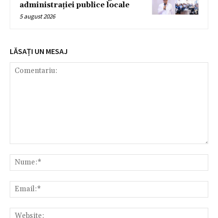
administrației publice locale
5 august 2026
LĂSAȚI UN MESAJ
Comentariu:
Nu
Ema
Web