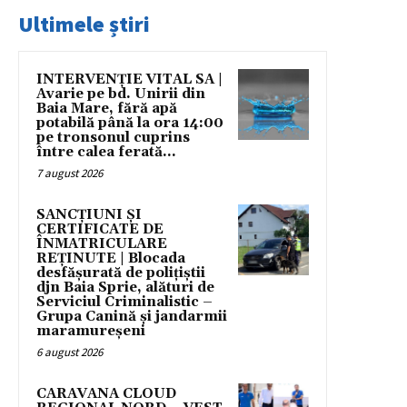
Ultimele știri
INTERVENȚIE VITAL SA |
Avarie pe bd. Unirii din
Baia Mare, fără apă
potabilă până la ora 14:00
pe tronsonul cuprins
între calea ferată...
7 august 2026
SANCȚIUNI ȘI
CERTIFICATE DE
ÎNMATRICULARE
REȚINUTE | Blocada
desfășurată de polițiștii
djn Baia Sprie, alături de
Serviciul Criminalistic –
Grupa Canină și jandarmii
maramureșeni
6 august 2026
CARAVANA CLOUD