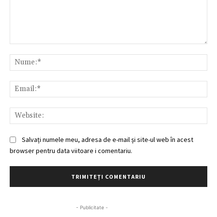
Comentariu:
Nu
Ema
Web
Salvați numele meu, adresa de e-mail și site-ul web în acest
browser pentru data viitoare i comentariu.
- Publicitate -