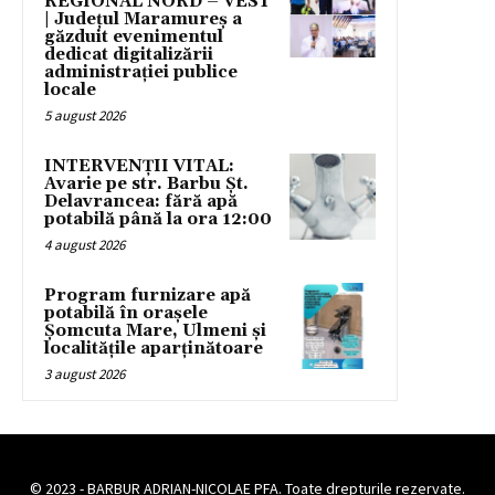
REGIONAL NORD – VEST
| Județul Maramureș a
găzduit evenimentul
dedicat digitalizării
administrației publice
locale
5 august 2026
INTERVENȚII VITAL:
Avarie pe str. Barbu Șt.
Delavrancea: fără apă
potabilă până la ora 12:00
4 august 2026
Program furnizare apă
potabilă în orașele
Șomcuta Mare, Ulmeni și
localitățile aparținătoare
3 august 2026
© 2023 - BARBUR ADRIAN-NICOLAE PFA. Toate drepturile rezervate.