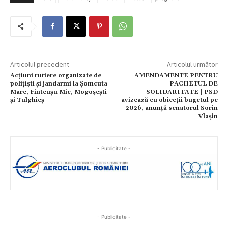
Articolul precedent
Articolul următor
Acțiuni rutiere organizate de
AMENDAMENTE PENTRU
polițiști și jandarmi la Șomcuta
PACHETUL DE
Mare, Finteușu Mic, Mogoșești
SOLIDARITATE | PSD
și Tulghieș
avizează cu obiecții bugetul pe
2026, anunță senatorul Sorin
Vlașin
- Publicitate -
- Publicitate -