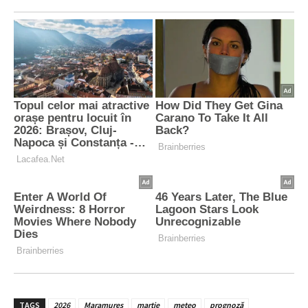
TAGS
2026
Maramureș
martie
meteo
prognoză