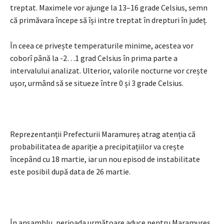
treptat. Maximele vor ajunge la 13–16 grade Celsius, semn
că primăvara începe să își intre treptat în drepturi în județ.
În ceea ce privește temperaturile minime, acestea vor
coborî până la -2…1 grad Celsius în prima parte a
intervalului analizat. Ulterior, valorile nocturne vor crește
ușor, urmând să se situeze între 0 și 3 grade Celsius.
Reprezentanții Prefecturii Maramureș atrag atenția că
probabilitatea de apariție a precipitațiilor va crește
începând cu 18 martie, iar un nou episod de instabilitate
este posibil după data de 26 martie.
În ansamblu, perioada următoare aduce pentru Maramureș