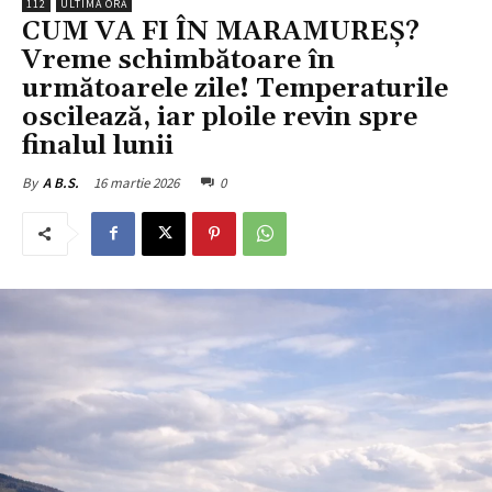
112
ULTIMA ORĂ
CUM VA FI ÎN MARAMUREȘ?
Vreme schimbătoare în
următoarele zile! Temperaturile
oscilează, iar ploile revin spre
finalul lunii
16 martie 2026
0
By
A B.S.