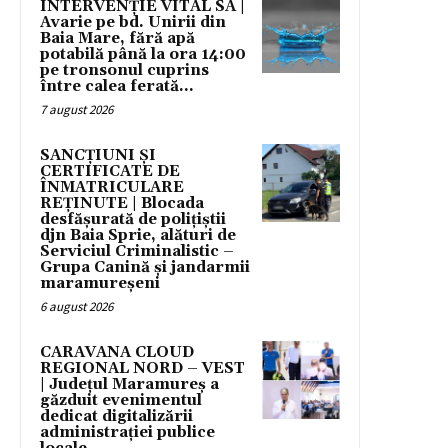
INTERVENȚIE VITAL SA |
Avarie pe bd. Unirii din
Baia Mare, fără apă
potabilă până la ora 14:00
pe tronsonul cuprins
între calea ferată...
7 august 2026
SANCȚIUNI ȘI
CERTIFICATE DE
ÎNMATRICULARE
REȚINUTE | Blocada
desfășurată de polițiștii
djn Baia Sprie, alături de
Serviciul Criminalistic –
Grupa Canină și jandarmii
maramureșeni
6 august 2026
CARAVANA CLOUD
REGIONAL NORD – VEST
| Județul Maramureș a
găzduit evenimentul
dedicat digitalizării
administrației publice