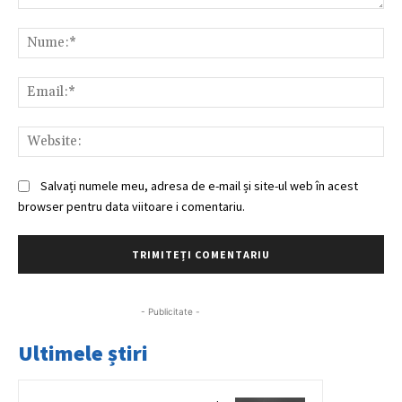
Comentariu:
Nu
Ema
Web
Salvați numele meu, adresa de e-mail și site-ul web în acest
browser pentru data viitoare i comentariu.
- Publicitate -
Ultimele știri