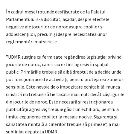
În cadrul mesei rotunde desfășurate de la Palatul
Parlamentului s-a discutat, așadar, despre efectele
negative ale jocurilor de noroc asupra copiilor și
adolescenților, precum și despre necesitatea unor
reglementări mai stricte.
”UDMR susține cu fermitate regândirea legislației privind
jocurile de noroc, care s-au extins agresiv în spațiul
public. Primăriile trebuie să aibă dreptul de a decide unde
pot funcționa aceste activități, pentru protejarea zonelor
sensibile. Este nevoie de o impozitare echitabilă: munca
cinstită nu trebuie să fie taxată mai mult decât câștigurile
din jocurile de noroc. Este necesară și restricționarea
publicității agresive; trebuie găsit un echilibru, pentru a
limita expunerea copiilor la mesaje nocive. Siguranța și
sănătatea mintală a tinerilor trebuie să primeze”, a mai
subliniat deputata UDMR.