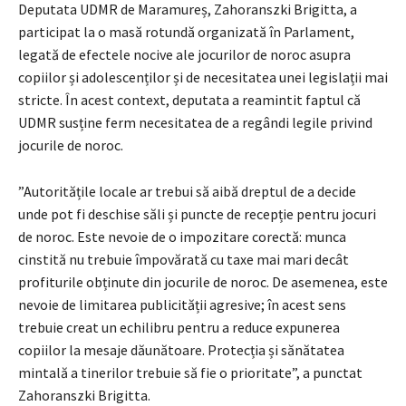
Deputata UDMR de Maramureș, Zahoranszki Brigitta, a
participat la o masă rotundă organizată în Parlament,
legată de efectele nocive ale jocurilor de noroc asupra
copiilor și adolescenților și de necesitatea unei legislații mai
stricte. În acest context, deputata a reamintit faptul că
UDMR susține ferm necesitatea de a regândi legile privind
jocurile de noroc.
”Autoritățile locale ar trebui să aibă dreptul de a decide
unde pot fi deschise săli și puncte de recepție pentru jocuri
de noroc. Este nevoie de o impozitare corectă: munca
cinstită nu trebuie împovărată cu taxe mai mari decât
profiturile obținute din jocurile de noroc. De asemenea, este
nevoie de limitarea publicității agresive; în acest sens
trebuie creat un echilibru pentru a reduce expunerea
copiilor la mesaje dăunătoare. Protecția și sănătatea
mintală a tinerilor trebuie să fie o prioritate”, a punctat
Zahoranszki Brigitta.