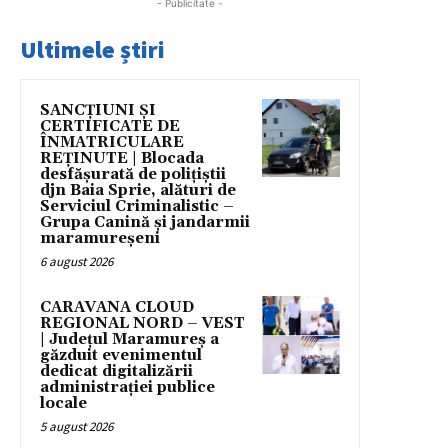
- Publicitate -
Ultimele știri
SANCȚIUNI ȘI
CERTIFICATE DE
ÎNMATRICULARE
REȚINUTE | Blocada
desfășurată de polițiștii
djn Baia Sprie, alături de
Serviciul Criminalistic –
Grupa Canină și jandarmii
maramureșeni
6 august 2026
CARAVANA CLOUD
REGIONAL NORD – VEST
| Județul Maramureș a
găzduit evenimentul
dedicat digitalizării
administrației publice
locale
5 august 2026