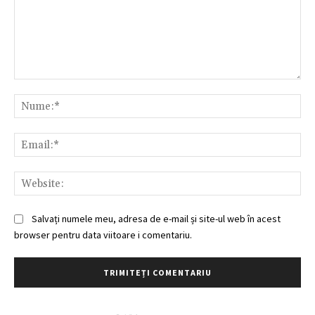
Comentariu:
Nu
Ema
Web
Salvați numele meu, adresa de e-mail și site-ul web în acest
browser pentru data viitoare i comentariu.