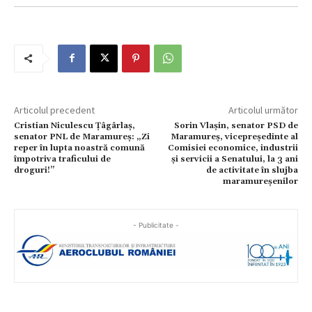
Articolul precedent
Articolul următor
Cristian Niculescu Țâgârlaș,
Sorin Vlașin, senator PSD de
senator PNL de Maramureș: „Zi
Maramureș, vicepreședinte al
reper în lupta noastră comună
Comisiei economice, industrii
împotriva traficului de
şi servicii a Senatului, la 3 ani
droguri!”
de activitate în slujba
maramureșenilor
- Publicitate -