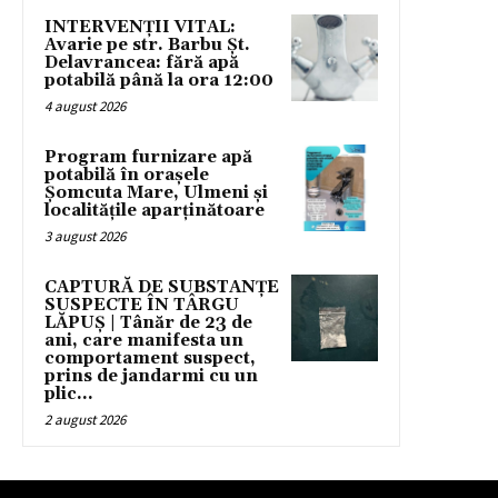
INTERVENȚII VITAL:
Avarie pe str. Barbu Șt.
Delavrancea: fără apă
potabilă până la ora 12:00
4 august 2026
Program furnizare apă
potabilă în orașele
Șomcuta Mare, Ulmeni și
localitățile aparținătoare
3 august 2026
CAPTURĂ DE SUBSTANȚE
SUSPECTE ÎN TÂRGU
LĂPUȘ | Tânăr de 23 de
ani, care manifesta un
comportament suspect,
prins de jandarmi cu un
plic...
2 august 2026