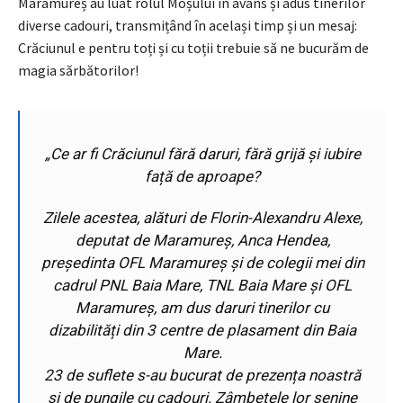
Maramureș au luat rolul Moșului în avans și adus tinerilor
diverse cadouri, transmițând în același timp și un mesaj:
Crăciunul e pentru toți și cu toții trebuie să ne bucurăm de
magia sărbătorilor!
„
Ce ar fi Crăciunul fără daruri, fără grijă și iubire
față de aproape?
Zilele acestea, alături de Florin-Alexandru Alexe,
deputat de Maramureș, Anca Hendea,
președinta OFL Maramureș și de colegii mei din
cadrul PNL Baia Mare, TNL Baia Mare și OFL
Maramureș, am dus daruri tinerilor cu
dizabilități din 3 centre de plasament din Baia
Mare.
23 de suflete s-au bucurat de prezența noastră
și de pungile cu cadouri. Zâmbetele lor senine