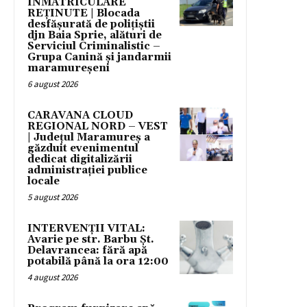
ÎNMATRICULARE
REȚINUTE | Blocada
desfășurată de polițiștii
djn Baia Sprie, alături de
Serviciul Criminalistic –
Grupa Canină și jandarmii
maramureșeni
6 august 2026
CARAVANA CLOUD
REGIONAL NORD – VEST
| Județul Maramureș a
găzduit evenimentul
dedicat digitalizării
administrației publice
locale
5 august 2026
INTERVENȚII VITAL:
Avarie pe str. Barbu Șt.
Delavrancea: fără apă
potabilă până la ora 12:00
4 august 2026