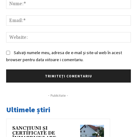
Nu
Ema
Web
Salvați numele meu, adresa de e-mail și site-ul web în acest
browser pentru data viitoare i comentariu.
- Publicitate -
Ultimele știri
SANCȚIUNI ȘI
CERTIFICATE DE