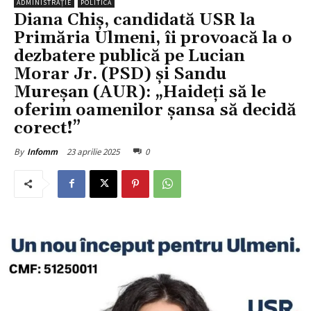
ADMINISTRAȚIE
POLITICĂ
Diana Chiș, candidată USR la
Primăria Ulmeni, îi provoacă la o
dezbatere publică pe Lucian
Morar Jr. (PSD) și Sandu
Mureșan (AUR): „Haideți să le
oferim oamenilor șansa să decidă
corect!”
23 aprilie 2025
0
By
Infomm