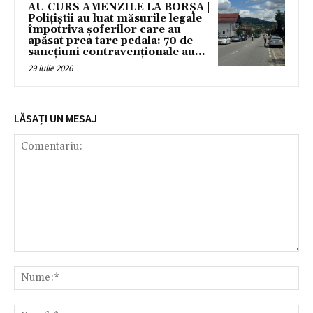
AU CURS AMENZILE LA BORȘA |
Polițiștii au luat măsurile legale
împotriva șoferilor care au
apăsat prea tare pedala: 70 de
sancțiuni contravenționale au...
29 iulie 2026
LĂSAȚI UN MESAJ
Comentariu:
Nu
Ema