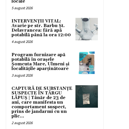
locale
5 august 2026
INTERVENȚII VITAL:
Avarie pe str. Barbu Șt.
Delavrancea: fără apă
potabilă până la ora 12:00
4 august 2026
Program furnizare apă
potabilă în orașele
Șomcuta Mare, Ulmeni și
localitățile aparținătoare
3 august 2026
CAPTURĂ DE SUBSTANȚE
SUSPECTE ÎN TÂRGU
LĂPUȘ | Tânăr de 23 de
ani, care manifesta un
comportament suspect,
prins de jandarmi cu un
plic...
2 august 2026