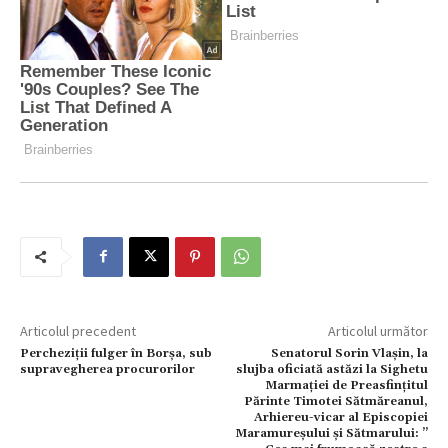
Articolul precedent
Articolul următor
Percheziții fulger în Borșa, sub
Senatorul Sorin Vlașin, la
supravegherea procurorilor
slujba oficiată astăzi la Sighetu
Marmației de Preasfințitul
Părinte Timotei Sătmăreanul,
Arhiereu-vicar al Episcopiei
Maramureșului și Sătmarului: ”