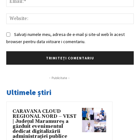
Web
Salvați numele meu, adresa de e-mail și site-ul web în acest
browser pentru data viitoare i comentariu.
- Publicitate -
Ultimele știri
CARAVANA CLOUD
REGIONAL NORD – VEST
| Județul Maramureș a
găzduit evenimentul
dedicat digitalizării
administrației publice