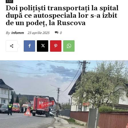
112
Doi polițiști transportați la spital
după ce autospeciala lor s-a izbit
de un podeț, la Ruscova
23 aprilie 2025
0
By
Infomm