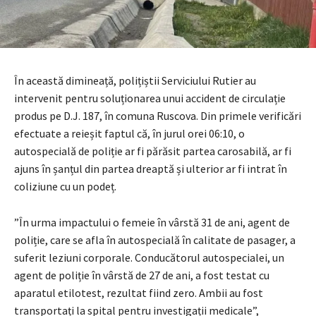
În această dimineață, polițiștii Serviciului Rutier au
intervenit pentru soluționarea unui accident de circulație
produs pe D.J. 187, în comuna Ruscova. Din primele verificări
efectuate a reieșit faptul că, în jurul orei 06:10, o
autospecială de poliție ar fi părăsit partea carosabilă, ar fi
ajuns în șanțul din partea dreaptă și ulterior ar fi intrat în
coliziune cu un podeț.
”În urma impactului o femeie în vârstă 31 de ani, agent de
poliție, care se afla în autospecială în calitate de pasager, a
suferit leziuni corporale. Conducătorul autospecialei, un
agent de poliție în vârstă de 27 de ani, a fost testat cu
aparatul etilotest, rezultat fiind zero. Ambii au fost
transportați la spital pentru investigații medicale”,