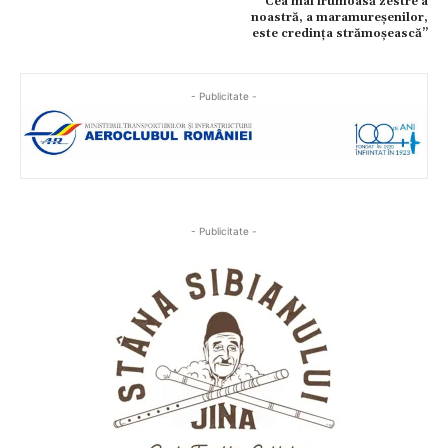
Cea mai frumoasă zestre a
noastră, a maramureșenilor,
este credința strămoșească”
- Publicitate -
- Publicitate -