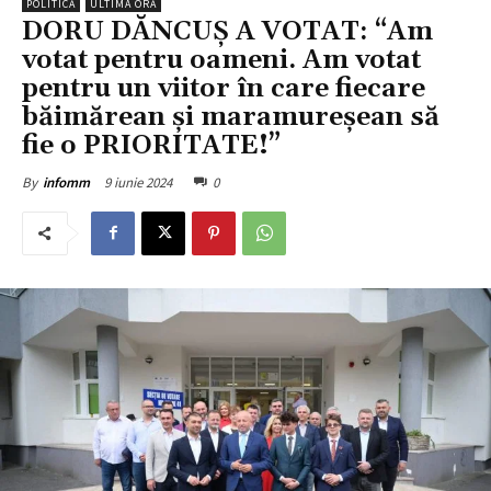
POLITICĂ
ULTIMA ORĂ
DORU DĂNCUȘ A VOTAT: “Am
votat pentru oameni. Am votat
pentru un viitor în care fiecare
băimărean și maramureșean să
fie o PRIORITATE!”
9 iunie 2024
0
By
infomm