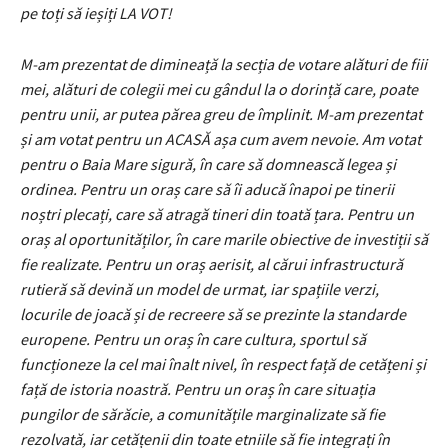
pe toți să ieșiți LA VOT!
M-am prezentat de dimineață la secția de votare alături de fiii
mei, alături de colegii mei cu gândul la o dorință care, poate
pentru unii, ar putea părea greu de împlinit. M-am prezentat
și am votat pentru un ACASĂ așa cum avem nevoie. Am votat
pentru o Baia Mare sigură, în care să domnească legea și
ordinea. Pentru un oraș care să îi aducă înapoi pe tinerii
noștri plecați, care să atragă tineri din toată țara. Pentru un
oraș al oportunităților, în care marile obiective de investiții să
fie realizate. Pentru un oraș aerisit, al cărui infrastructură
rutieră să devină un model de urmat, iar spațiile verzi,
locurile de joacă și de recreere să se prezinte la standarde
europene. Pentru un oraș în care cultura, sportul să
funcționeze la cel mai înalt nivel, în respect față de cetățeni și
față de istoria noastră. Pentru un oraș în care situația
pungilor de sărăcie, a comunitățile marginalizate să fie
rezolvată, iar cetățenii din toate etniile să fie integrați în