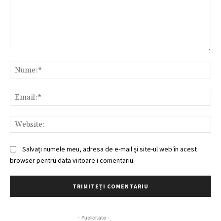
Comentariu:
Nu
Ema
Web
Salvați numele meu, adresa de e-mail și site-ul web în acest
browser pentru data viitoare i comentariu.
- Publicitate -