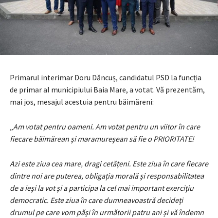
Primarul interimar Doru Dăncuș, candidatul PSD la funcția
de primar al municipiului Baia Mare, a votat. Vă prezentăm,
mai jos, mesajul acestuia pentru băimăreni:
„
Am votat pentru oameni. Am votat pentru un viitor în care
fiecare băimărean și maramureșean să fie o PRIORITATE!
Azi este ziua cea mare, dragi cetățeni. Este ziua în care fiecare
dintre noi are puterea, obligația morală și responsabilitatea
de a ieși la vot și a participa la cel mai important exercițiu
democratic. Este ziua în care dumneavoastră decideți
drumul pe care vom păși în următorii patru ani și vă îndemn