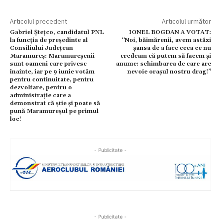
Articolul precedent
Articolul următor
Gabriel Ștețco, candidatul PNL
IONEL BOGDAN A VOTAT:
la funcția de președinte al
“Noi, băimărenii, avem astăzi
Consiliului Județean
șansa de a face ceea ce nu
Maramureș: Maramureșenii
credeam că putem să facem și
sunt oameni care privesc
anume: schimbarea de care are
înainte, iar pe 9 iunie votăm
nevoie orașul nostru drag!”
pentru continuitate, pentru
dezvoltare, pentru o
administrație care a
demonstrat că știe și poate să
pună Maramureșul pe primul
loc!
- Publicitate -
- Publicitate -