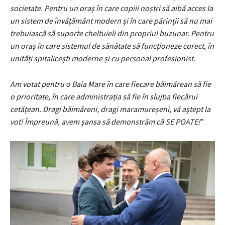
societate. Pentru un oraș în care copiii noștri să aibă acces la
un sistem de învățământ modern și în care părinții să nu mai
trebuiască să suporte cheltuieli din propriul buzunar. Pentru
un oraș în care sistemul de sănătate să funcționeze corect, în
unități spitalicești moderne și cu personal profesionist.
Am votat pentru o Baia Mare în care fiecare băimărean să fie
o prioritate, în care administrația să fie în slujba fiecărui
cetățean. Dragi băimăreni, dragi maramureșeni, vă aștept la
vot! Împreună, avem șansa să demonstrăm că SE POATE!
”