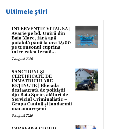
Ultimele știri
INTERVENȚIE VITAL SA |
Avarie pe bd. Unirii din
Baia Mare, fără apă
potabilă până la ora 14:00
pe tronsonul cuprins
între calea ferată...
7 august 2026
SANCȚIUNI ȘI
CERTIFICATE DE
ÎNMATRICULARE
REȚINUTE | Blocada
desfășurată de polițiștii
djn Baia Sprie, alături de
Serviciul Criminalistic –
Grupa Canină și jandarmii
maramureșeni
6 august 2026
CARAVANA CLOUD