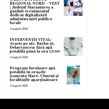
REGIONAL NORD – VEST
| Județul Maramureș a
găzduit evenimentul
dedicat digitalizării
administrației publice
locale
5 august 2026
INTERVENȚII VITAL:
Avarie pe str. Barbu Șt.
Delavrancea: fără apă
potabilă până la ora 12:00
4 august 2026
Program furnizare apă
potabilă în orașele
Șomcuta Mare, Ulmeni și
localitățile aparținătoare
3 august 2026