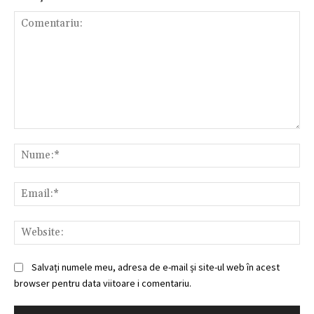
Comentariu:
Nu
Ema
Web
Salvați numele meu, adresa de e-mail și site-ul web în acest
browser pentru data viitoare i comentariu.