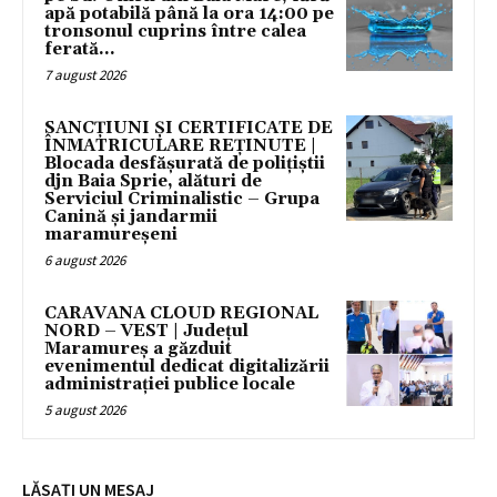
apă potabilă până la ora 14:00 pe
tronsonul cuprins între calea
ferată...
7 august 2026
SANCȚIUNI ȘI CERTIFICATE DE
ÎNMATRICULARE REȚINUTE |
Blocada desfășurată de polițiștii
djn Baia Sprie, alături de
Serviciul Criminalistic – Grupa
Canină și jandarmii
maramureșeni
6 august 2026
CARAVANA CLOUD REGIONAL
NORD – VEST | Județul
Maramureș a găzduit
evenimentul dedicat digitalizării
administrației publice locale
5 august 2026
LĂSAȚI UN MESAJ