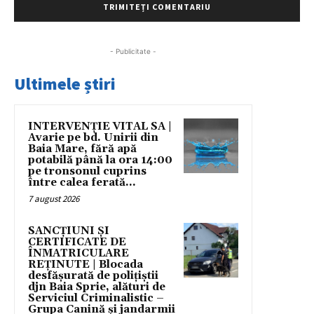
- Publicitate -
Ultimele știri
INTERVENȚIE VITAL SA |
Avarie pe bd. Unirii din
Baia Mare, fără apă
potabilă până la ora 14:00
pe tronsonul cuprins
între calea ferată...
7 august 2026
SANCȚIUNI ȘI
CERTIFICATE DE
ÎNMATRICULARE
REȚINUTE | Blocada
desfășurată de polițiștii
djn Baia Sprie, alături de
Serviciul Criminalistic –
Grupa Canină și jandarmii