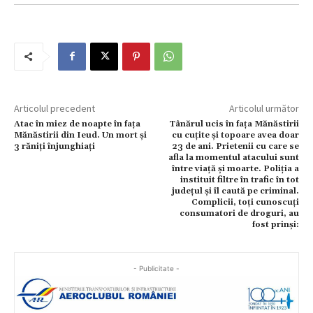
Articolul precedent
Articolul următor
Atac în miez de noapte în fața
Tânărul ucis în fața Mănăstirii
Mănăstirii din Ieud. Un mort și
cu cuțite și topoare avea doar
3 răniți înjunghiați
23 de ani. Prietenii cu care se
afla la momentul atacului sunt
între viață și moarte. Poliția a
instituit filtre în trafic în tot
județul și îl caută pe criminal.
Complicii, toți cunoscuți
consumatori de droguri, au
fost prinși:
- Publicitate -