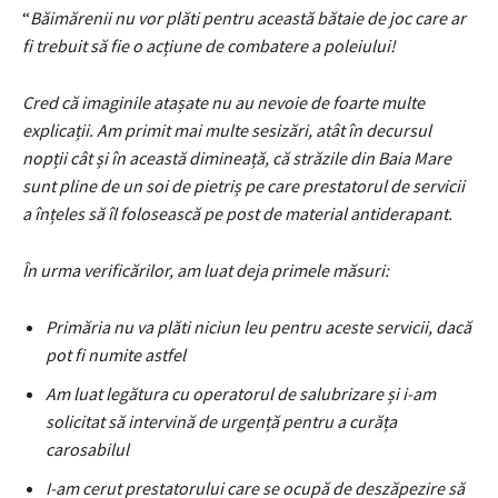
“
Băimărenii nu vor plăti pentru această bătaie de joc care ar
fi trebuit să fie o acțiune de combatere a poleiului!
Cred că imaginile atașate nu au nevoie de foarte multe
explicații. Am primit mai multe sesizări, atât în decursul
nopții cât și în această dimineață, că străzile din Baia Mare
sunt pline de un soi de pietriș pe care prestatorul de servicii
a înțeles să îl folosească pe post de material antiderapant.
În urma verificărilor, am luat deja primele măsuri:
Primăria nu va plăti niciun leu pentru aceste servicii, dacă
pot fi numite astfel
Am luat legătura cu operatorul de salubrizare și i-am
solicitat să intervină de urgență pentru a curăța
carosabilul
I-am cerut prestatorului care se ocupă de deszăpezire să