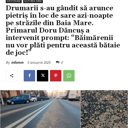
COTIDIAN
ULTIMA ORĂ
Drumarii s-au gândit să arunce
pietriș în loc de sare azi-noapte
pe străzile din Baia Mare.
Primarul Doru Dăncuș a
intervenit prompt: “Băimărenii
nu vor plăti pentru această bătaie
de joc!”
5 ianuarie 2025
0
By
infomm