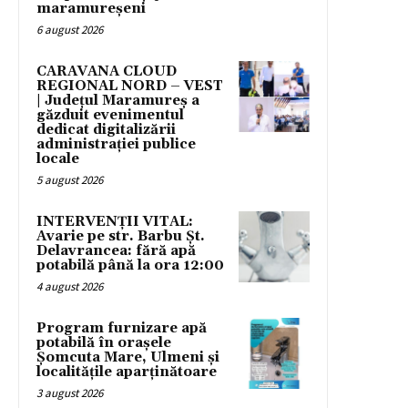
maramureșeni
6 august 2026
CARAVANA CLOUD
REGIONAL NORD – VEST
| Județul Maramureș a
găzduit evenimentul
dedicat digitalizării
administrației publice
locale
5 august 2026
INTERVENȚII VITAL:
Avarie pe str. Barbu Șt.
Delavrancea: fără apă
potabilă până la ora 12:00
4 august 2026
Program furnizare apă
potabilă în orașele
Șomcuta Mare, Ulmeni și
localitățile aparținătoare
3 august 2026