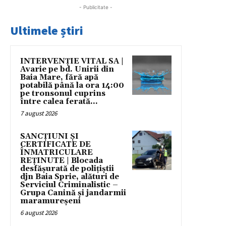
- Publicitate -
Ultimele știri
INTERVENȚIE VITAL SA |
Avarie pe bd. Unirii din
Baia Mare, fără apă
potabilă până la ora 14:00
pe tronsonul cuprins
între calea ferată...
7 august 2026
SANCȚIUNI ȘI
CERTIFICATE DE
ÎNMATRICULARE
REȚINUTE | Blocada
desfășurată de polițiștii
djn Baia Sprie, alături de
Serviciul Criminalistic –
Grupa Canină și jandarmii
maramureșeni
6 august 2026