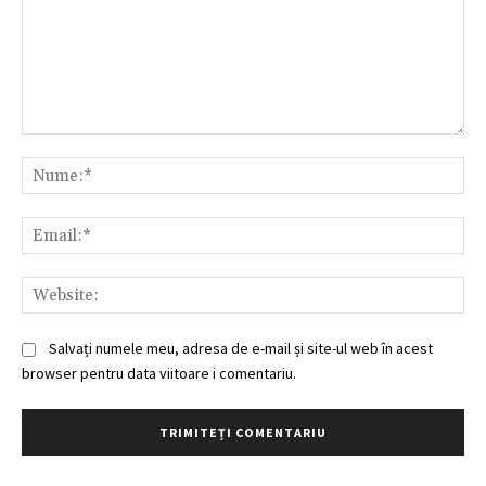
Comentariu:
Nu
Ema
Web
Salvați numele meu, adresa de e-mail și site-ul web în acest
browser pentru data viitoare i comentariu.