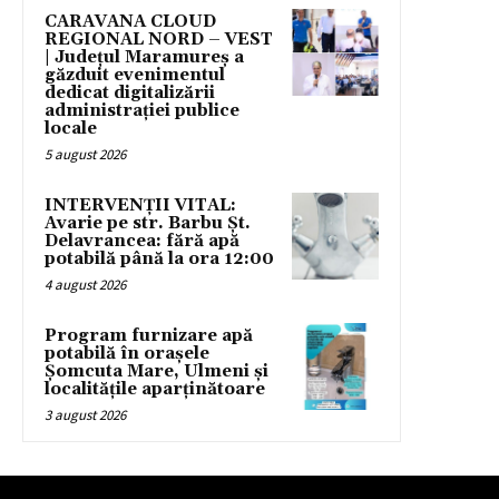
CARAVANA CLOUD
REGIONAL NORD – VEST
| Județul Maramureș a
găzduit evenimentul
dedicat digitalizării
administrației publice
locale
5 august 2026
INTERVENȚII VITAL:
Avarie pe str. Barbu Șt.
Delavrancea: fără apă
potabilă până la ora 12:00
4 august 2026
Program furnizare apă
potabilă în orașele
Șomcuta Mare, Ulmeni și
localitățile aparținătoare
3 august 2026