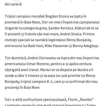
din carieră.
Triplul campion mondial Bogdan Stoica va lupta în
premieră în Baia Mare, într-un meci împotriva campionului
Ungariei la categoria grea, Șandor Kertesz. Alături de el va
fi prezent și fratele său mai mare, Andrei Stoica. Printre
invitații speciali se numără legendarul Remy Bonjasky,
antrenorul lui Badr Hari, Mike Passenier și Benny Adegbuyi.
Tot duminică, Andrei Ostrovanu va lupta din nou împotriva
americanului Omar Moreno, pentru a-și apăra centura
câștigată anul trecut. Meciul se va disputa pe durata a 5
runde a câte 3 minute și va avea loc sub privirile lui Remy
Bonjasky, triplul campion K-1, care și-a confirmat din nou
prezența în Baia Mare.
Într-o altă confruntare spectaculoasă, Florin „Rambo”
Lambagiu revine în ring după victoria împotriva lui Tolea