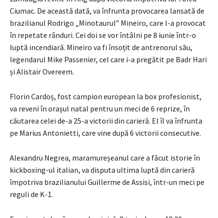
Ciumac. De această dată, va înfrunta provocarea lansată de
brazilianul Rodrigo „Minotaurul” Mineiro, care l-a provocat
în repetate rânduri. Cei doi se vor întâlni pe 8 iunie într-o
luptă incendiară. Mineiro va fi însoțit de antrenorul său,
legendarul Mike Passenier, cel care i-a pregătit pe Badr Hari
și Alistair Overeem.
Florin Cardoș, fost campion european la box profesionist,
va reveni în orașul natal pentru un meci de 6 reprize, în
căutarea celei de-a 25-a victorii din carieră. El îl va înfrunta
pe Marius Antonietti, care vine după 6 victorii consecutive.
Alexandru Negrea, maramureșeanul care a făcut istorie în
kickboxing-ul italian, va disputa ultima luptă din carieră
împotriva brazilianului Guillerme de Assisi, într-un meci pe
reguli de K-1.