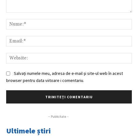
Comentariu:
Nu
Ema
Web
Salvați numele meu, adresa de e-mail și site-ul web în acest
browser pentru data viitoare i comentariu.
- Publicitate -
Ultimele știri