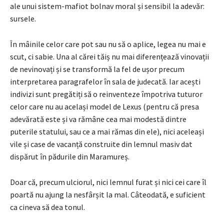
ale unui sistem-mafiot bolnav moral și sensibil la adevăr:
sursele.
În mâinile celor care pot sau nu să o aplice, legea nu mai e
scut, ci sabie. Una al cărei tăiș nu mai diferențează vinovații
de nevinovați și se transformă la fel de ușor precum
interpretarea paragrafelor în sala de judecată. Iar acești
indivizi sunt pregătiți să o reinventeze împotriva tuturor
celor care nu au același model de Lexus (pentru că presa
adevărată este și va rămâne cea mai modestă dintre
puterile statului, sau ce a mai rămas din ele), nici aceleași
vile și case de vacanță construite din lemnul masiv dat
dispărut în pădurile din Maramureș.
Doar că, precum ulciorul, nici lemnul furat și nici cei care îl
poartă nu ajung la nesfârșit la mal. Câteodată, e suficient
ca cineva să dea tonul.