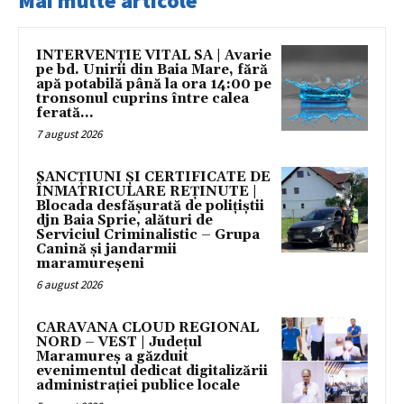
Mai multe articole
INTERVENȚIE VITAL SA | Avarie
pe bd. Unirii din Baia Mare, fără
apă potabilă până la ora 14:00 pe
tronsonul cuprins între calea
ferată...
7 august 2026
SANCȚIUNI ȘI CERTIFICATE DE
ÎNMATRICULARE REȚINUTE |
Blocada desfășurată de polițiștii
djn Baia Sprie, alături de
Serviciul Criminalistic – Grupa
Canină și jandarmii
maramureșeni
6 august 2026
CARAVANA CLOUD REGIONAL
NORD – VEST | Județul
Maramureș a găzduit
evenimentul dedicat digitalizării
administrației publice locale