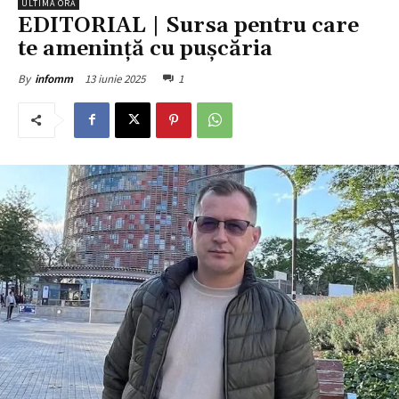
ULTIMA ORĂ
EDITORIAL | Sursa pentru care
te amenință cu pușcăria
13 iunie 2025
1
By
infomm