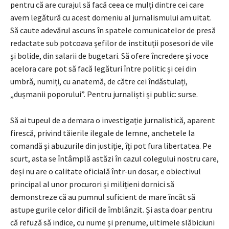
pentru că are curajul să facă ceea ce mulți dintre cei care
avem legătură cu acest domeniu al jurnalismului am uitat.
Să caute adevărul ascuns în spatele comunicatelor de presă
redactate sub potcoava șefilor de instituții posesori de vile
și bolide, din salarii de bugetari. Să ofere încredere și voce
acelora care pot să facă legături între politic și cei din
umbră, numiți, cu anatemă, de către cei îndăstulați,
„dușmanii poporului”. Pentru jurnaliști și public: surse.
Să ai tupeul de a demara o investigație jurnalistică, aparent
firescă, privind tăierile ilegale de lemne, anchetele la
comandă și abuzurile din justiție, îți pot fura libertatea. Pe
scurt, asta se întâmplă astăzi în cazul colegului nostru care,
deși nu are o calitate oficială într-un dosar, e obiectivul
principal al unor procurori și milițieni dornici să
demonstreze că au pumnul suficient de mare încât să
astupe gurile celor dificil de îmblânzit. Și asta doar pentru
că refuză să indice, cu nume și prenume, ultimele slăbiciuni