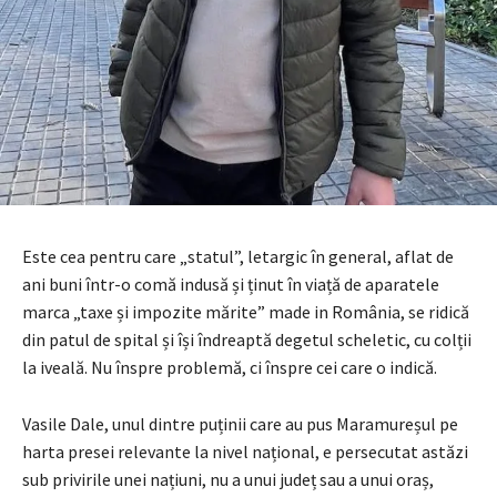
Este cea pentru care „statul”, letargic în general, aflat de
ani buni într-o comă indusă și ținut în viață de aparatele
marca „taxe și impozite mărite” made in România, se ridică
din patul de spital și își îndreaptă degetul scheletic, cu colții
la iveală. Nu înspre problemă, ci înspre cei care o indică.
Vasile Dale, unul dintre puținii care au pus Maramureșul pe
harta presei relevante la nivel național, e persecutat astăzi
sub privirile unei națiuni, nu a unui județ sau a unui oraș,