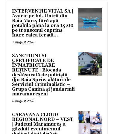
INTERVENȚIE VITAL SA |
Avarie pe bd. Unirii din
Baia Mare, fără apă
potabilă până la ora 14:00
pe tronsonul cuprins
între calea ferată...
7 august 2026
SANCȚIUNI ȘI
CERTIFICATE DE
ÎNMATRICULARE
REȚINUTE | Blocada
desfășurată de polițiștii
djn Baia Sprie, alături de
Serviciul Criminalistic –
Grupa Canină și jandarmii
maramureșeni
6 august 2026
CARAVANA CLOUD
REGIONAL NORD – VEST
| Județul Maramureș a
găzduit evenimentul
dedicat digitalizării