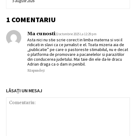
5 august 2026
1 COMENTARIU
Ma cunosti
22 octombrie 2025 La 12:29 pm
Asta nici nu stie scrie corect in limba materna si voi il
ridicati in slavi ca ce jurnalist e el. Toata mizeria aia de
„publicatie” pe care o pastoreste stimabilul, nu e decat
o platforma de promovare a pacanelelor si parazitilor
din conducerea judetului. Mai taie din ele da-le dracu
Adrian draga ca o dam in penibil.
Răspundeți
LĂSAȚI UN MESAJ