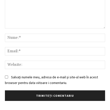
Comentariu:
Nu
Ema
Web
Salvați numele meu, adresa de e-mail și site-ul web în acest
browser pentru data viitoare i comentariu.