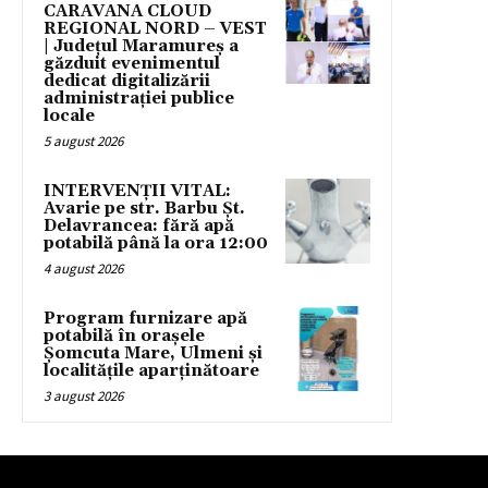
CARAVANA CLOUD
REGIONAL NORD – VEST
| Județul Maramureș a
găzduit evenimentul
dedicat digitalizării
administrației publice
locale
5 august 2026
INTERVENȚII VITAL:
Avarie pe str. Barbu Șt.
Delavrancea: fără apă
potabilă până la ora 12:00
4 august 2026
Program furnizare apă
potabilă în orașele
Șomcuta Mare, Ulmeni și
localitățile aparținătoare
3 august 2026