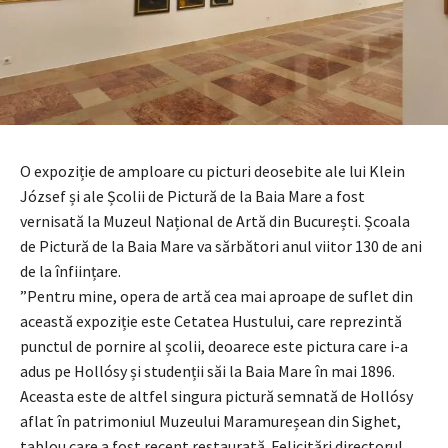
O expoziție de amploare cu picturi deosebite ale lui Klein
József și ale Școlii de Pictură de la Baia Mare a fost
vernisată la Muzeul Național de Artă din București. Școala
de Pictură de la Baia Mare va sărbători anul viitor 130 de ani
de la înființare.
”Pentru mine, opera de artă cea mai aproape de suflet din
această expoziție este Cetatea Hustului, care reprezintă
punctul de pornire al școlii, deoarece este pictura care i-a
adus pe Hollósy și studenții săi la Baia Mare în mai 1896.
Aceasta este de altfel singura pictură semnată de Hollósy
aflat în patrimoniul Muzeului Maramureșean din Sighet,
tablou care a fost recent restaurată. Felicitări directorul