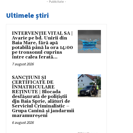
- Publicitate -
Ultimele știri
INTERVENȚIE VITAL SA |
Avarie pe bd. Unirii din
Baia Mare, fără apă
potabilă până la ora 14:00
pe tronsonul cuprins
între calea ferată...
7 august 2026
SANCȚIUNI ȘI
CERTIFICATE DE
ÎNMATRICULARE
REȚINUTE | Blocada
desfășurată de polițiștii
djn Baia Sprie, alături de
Serviciul Criminalistic –
Grupa Canină și jandarmii
maramureșeni
6 august 2026