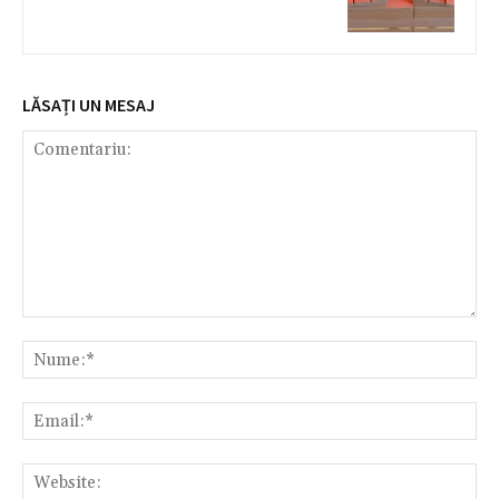
LĂSAȚI UN MESAJ
Comentariu:
Nu
Ema
Web