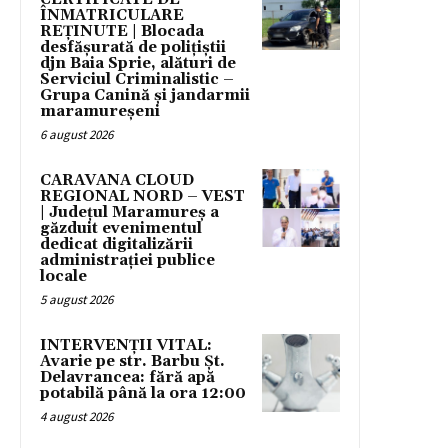
ÎNMATRICULARE
REȚINUTE | Blocada
desfășurată de polițiștii
djn Baia Sprie, alături de
Serviciul Criminalistic –
Grupa Canină și jandarmii
maramureșeni
6 august 2026
CARAVANA CLOUD
REGIONAL NORD – VEST
| Județul Maramureș a
găzduit evenimentul
dedicat digitalizării
administrației publice
locale
5 august 2026
INTERVENȚII VITAL:
Avarie pe str. Barbu Șt.
Delavrancea: fără apă
potabilă până la ora 12:00
4 august 2026